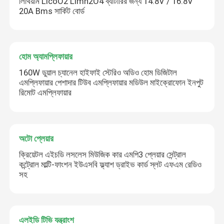
লিথিয়াম LicoO2 Limn2O4 ব্যাটারির জন্য 14.8V / 16.8V
20A Bms সার্কিট বোর্ড
হোম অ্যামপ্লিফায়ার
160W ডুয়াল চ্যানেল হাইফাই স্টেরিও অডিও হোম ডিজিটাল
এমপ্লিফায়ার পেশাদার টিউব এমপ্লিফায়ার মডিউল মাইক্রোফোন ইনপুট
রিমোট এমপ্লিফায়ার
অটো প্লেয়ার
ক্রিয়েটল এইচডি লসলেস মিউজিক কার এমপি3 প্লেয়ার সেন্ট্রাল
কন্ট্রোল মাল্টি-ফাংশন ইউএসবি ফ্ল্যাশ ড্রাইভ কার্ড স্লট এফএম রেডিও
সহ
এলইডি টিভি যন্ত্রাংশ