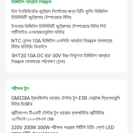
ডিজিটাল আর্দ্রতা নিয়ন্ত্রক
ডিম ইনকিউবেটর কন্ট্রোল সিস্টেমের জন্য হিটিং কুলিং ডিজিটাল
পাওয়ার সাপ্লাই মডিউল
হিউমিডিটি কন্ট্রোলার টেম্পারেচার মিটার
ইনডোর ডিজিটাল হিউমিডিটি কন্ট্রোলার টেম্পারেচার মিটার সিই
সার্টিফাইড এনভায়রনমেন্টাল মনিটর
ব্লুটুথ অডিও মডিউল
NTC সেন্সর 10A ডিজিটাল এলসিডি আর্দ্রতা নিয়ন্ত্রক তাপমাত্রা
মিটার মনিটরিং ডিভাইস
বিএমএস ব্যাটারি সুরক্ষা বোর্ড
SHT20 10A DC 6V-30V উচ্চ-নির্ভুলতা ডিজিটাল আর্দ্রতা
নিয়ন্ত্রক তাপমাত্রা পর্যবেক্ষণ সেন্সর
হোম অ্যামপ্লিফায়ার
পরীক্ষক টুল
অটো প্লেয়ার
GM328A ট্রানজিস্টর ডায়োড টেস্টার টুল ESR ভোল্টেজ ফ্রিকোয়েন্সি
মিটার ডিটেক্টর
এলইডি টিভি যন্ত্রাংশ
মাল্টিফাংশন টিএফটি টেস্টার টুল ডায়োড ক্যাপাসিটর মাল্টিমিটার
২৫পিএফ-১০০এমএফ রেঞ্জ
220V 200W 300W পরীক্ষক সরঞ্জাম পিটিসি হিটিং প্লেট LED
ডিজিটাল অ্যামিটার ভোল্টমিটার