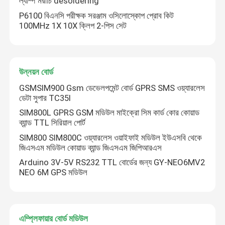
ল্যাম্প মরীচি desoldering
P6100 বিএনসি পরীক্ষক সরঞ্জাম ওসিলোস্কোপ প্রোব কিট
ডিজিটাল আর্দ্রতা নিয়ন্ত্রক
100MHz 1X 10X ক্লিপ 2-পিস সেট
পরীক্ষক টুল
উন্নয়ন বোর্ড
একটি বার্তা রেখে যান
উন্নয়ন বোর্ড
GSMSIM900 Gsm ডেভেলপমেন্ট বোর্ড GPRS SMS ওয়্যারলেস
আমরা শীঘ্রই আপনাকে আবার কল করব!
ডেটা সুপার TC35I
SIM800L GPRS GSM মডিউল মাইক্রো সিম কার্ড কোর কোয়াড
ব্যান্ড TTL সিরিয়াল পোর্ট
SIM800 SIM800C ওয়্যারলেস ওয়াইফাই মডিউল ইউএসবি থেকে
জিএসএম মডিউল কোয়াড ব্যান্ড জিএসএম জিপিআরএস
Arduino 3V-5V RS232 TTL বোর্ডের জন্য GY-NEO6MV2
NEO 6M GPS মডিউল
এম্প্লিফায়ার বোর্ড মডিউল