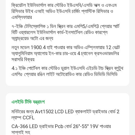
ক্রিয়েটল ইউনিভার্সাল কার স্টেরিও ইউএসবি/এসডি অক্স ও এফএম
রিসিভার উইথ এআই অডিও ইউএসবি চার্জিং প্লাস্টিক রিসিভার ও
এমপ্লিফায়ার
৭-ইঞ্চি টেলিস্কোপিক ১ ডিন স্ক্রিন কার এমপি5/এমপি3 প্লেয়ার স্মার্ট
বিটি ওয়্যারলেস ইউনিভার্সাল কার্ড-ইনসার্টেবল রেডিও কারপ্লে
অ্যান্ড্রয়েড অটো এর জন্য
নতুন মডেল 1900.4 হাই পাওয়ার কার অডিও এম্প্লিফায়ার 12 ভোল্ট
অ্যালুমিনিয়াম অ্যালোয় ইন-কার চার-ওয়ে 4 চ্যানেল ক্রসওভারগুলির
সরাসরি বিক্রয়
4.১ ইঞ্চি পোর্টেবল কার স্টেরিও ডুয়াল ইউএসবি এইচডি টাচ স্ক্রিন ব্লুটুথ
এমপি৫ প্লেয়ার রঙিন লাইট অটোরোডিও কার রেডিও ডিভিডি ভিসিডি
বাড়ি
এলইডি টিভি যন্ত্রাংশ
মনিটরের জন্য Avt1502 LCD LED ব্যাকলাইট ড্রাইভার বোর্ড 2
পণ্য
ল্যাম্প CCFL
CA-366 LED ড্রাইভার Pcb বোর্ড 26"-55" 19V পাওয়ার
সাপ্লাই সহ
আমাদের সম্পর্কে