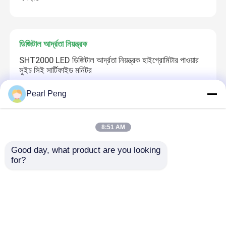
ডিজিটাল আর্দ্রতা নিয়ন্ত্রক
SHT2000 LED ডিজিটাল আর্দ্রতা নিয়ন্ত্রক হাইগ্রোমিটার পাওয়ার
সুইচ সিই সার্টিফাইড মনিটর
Pearl Peng
পরীক্ষক টুল
8:51 AM
RT809F প্রোগ্রামার মাদারবোর্ড আইসি চিপ টেস্টার টুল ৭ অ্যাডাপ্টার
SOP16 SOP20
Good day, what product are you looking 
for?
উন্নয়ন বোর্ড
M18 M28 M38 অডিও রিসিভার বোর্ড লসলেস ডিকোডার কিট BLT
4.2