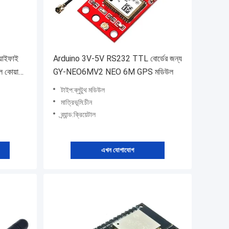
়াইফাই
Arduino 3V-5V RS232 TTL বোর্ডের জন্য
 কোয়াড
GY-NEO6MV2 NEO 6M GPS মডিউল
টাইপ:ব্লুটুথ মডিউল
মাত্রিভূমি:চীন
ব্র্যান্ড:ক্রিয়েটাল
এখন যোগাযোগ