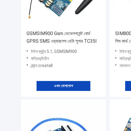
GSMSIM900 Gsm ডেভেলপমেন্ট বোর্ড
SIM800
GPRS SMS ওয়্যারলেস ডেটা সুপার TC35I
সিম কার্ড 
টাইপ:ব্লুটুথ 5.1, GSMSIM900
টাইপ:ব্ল
মাত্রিভূমি:চীন
মাত্রিভূ
ব্র্যান্ড:creatall
আবেদন:শ
এখন যোগাযোগ