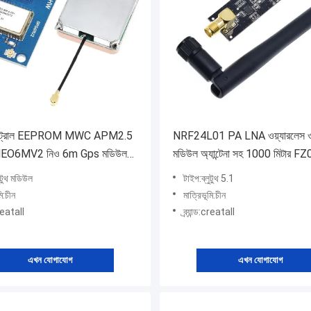
কন্ট্রোল EEPROM MWC APM2.5
NRF24L01 PA LNA ওয়্যারলেস ও
NEO6MV2 নিও 6m Gps মডিউল
মডিউল অ্যান্টেনা সহ 1000 মিটার F
ুটুথ মডিউল
টাইপ:ব্লুটুথ 5.1
মি:চীন
মাত্রিভূমি:চীন
:creatall
ব্র্যান্ড:creatall
এখন যোগাযোগ
এখন যোগাযোগ