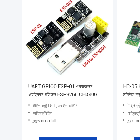
UART GPIO0 ESP-01 ওয়্যারলেস
HC-05 HC
ওয়াইফাই মডিউল ESP8266 CH340G
মডিউল ব্
ESP01 প্রোগ্রামার অ্যাডাপ্টার
টাইপ:ব্লুটুথ 5.1, ড্রাইভ আইসি
টাইপ:ব্ল
মাত্রিভূমি:চীন
মাত্রিভূ
ব্র্যান্ড:creatall
ব্র্যান্ড