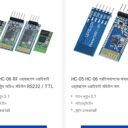
-06 RF ওয়্যারলেস ওয়াইফাই
HC-05 HC-06 প্রতিস্থাপনের মাধ্যমে
লুটুথ অডিও মডিউল RS232 / TTL
ওয়্যারলেস ওয়াইফাই মডিউল পাস
ুটুথ 5.1
টাইপ:ব্লুটুথ 5.1
মি:চীন
মাত্রিভূমি:চীন
:creatall
ব্র্যান্ড:creatall