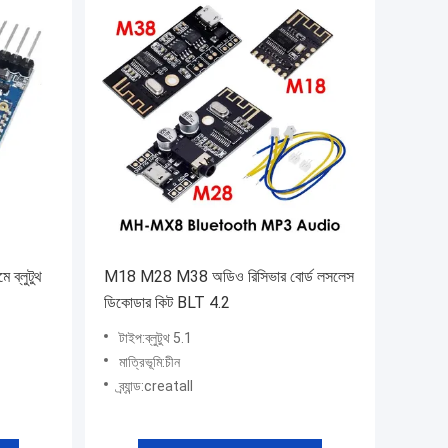
 ব্লুটুথ
M18 M28 M38 অডিও রিসিভার বোর্ড লসলেস
ডিকোডার কিট BLT 4.2
টাইপ:ব্লুটুথ 5.1
মাত্রিভূমি:চীন
ব্র্যান্ড:creatall