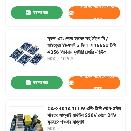
আমাদের সাথে যোগাযোগ
ভালো দাম
করুন
সুরক্ষা এবং দ্বৈত ফাংশন সহ টাইপ-সি /
মাইক্রো ইউএসবি 5 ভি 1 এ 18650 টিপি
4056 লিথিয়াম ব্যাটারি চার্জার মডিউল
MOQ：10PCS
আমাদের সাথে যোগাযোগ
ভালো দাম
করুন
বাড়ি
CA-2404A 100W এসি-ডিসি স্টেপ-ডাউন
পণ্য
পাওয়ার সাপ্লাই মডিউল 220V থেকে 24V
স্যুইচিং পাওয়ার সাপ্লাই
আমাদের সম্পর্কে
MOQ：1