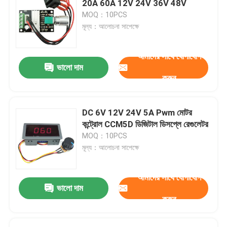
20A 60A 12V 24V 36V 48V
MOQ：10PCS
ডিজিটাল আর্দ্রতা নিয়ন্ত্রক
মূল্য：আলোচনা সাপেক্ষে
আমাদের সাথে যোগাযোগ
পরীক্ষক টুল
ভালো দাম
করুন
উন্নয়ন বোর্ড
DC 6V 12V 24V 5A Pwm মোটর
কন্ট্রোল CCM5D ডিজিটাল ডিসপ্লে রেগুলেটর
MOQ：10PCS
মূল্য：আলোচনা সাপেক্ষে
আমাদের সাথে যোগাযোগ
একটি বার্তা রেখে যান
ভালো দাম
করুন
আমরা শীঘ্রই আপনাকে আবার কল করব!