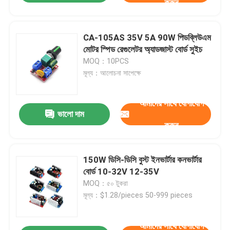
করুন
CA-105AS 35V 5A 90W পিডব্লিউএম
মোটর স্পিড রেগুলেটর অ্যাডজাস্ট বোর্ড সুইচ
MOQ：10PCS
মূল্য：আলোচনা সাপেক্ষে
আমাদের সাথে যোগাযোগ
ভালো দাম
করুন
150W ডিসি-ডিসি বুস্ট ইনভার্টার কনভার্টার
বোর্ড 10-32V 12-35V
MOQ：৫০ টুকরা
মূল্য：$1.28/pieces 50-999 pieces
আমাদের সাথে যোগাযোগ