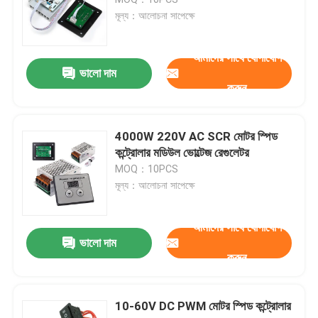
মূল্য：আলোচনা সাপেক্ষে
পাওয়ার সাপ্লাই মডিউল
আমাদের সাথে যোগাযোগ
ভালো দাম
ব্লুটুথ অডিও মডিউল
করুন
বিএমএস ব্যাটারি সুরক্ষা বোর্ড
4000W 220V AC SCR মোটর স্পিড
কন্ট্রোলার মডিউল ভোল্টেজ রেগুলেটর
MOQ：10PCS
হোম অ্যামপ্লিফায়ার
মূল্য：আলোচনা সাপেক্ষে
অটো প্লেয়ার
আমাদের সাথে যোগাযোগ
ভালো দাম
করুন
এলইডি টিভি যন্ত্রাংশ
10-60V DC PWM মোটর স্পিড কন্ট্রোলার
ডিজিটাল অ্যামিটার ভোল্টমিটার