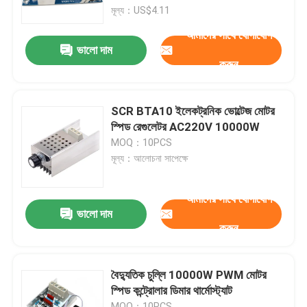
মূল্য：US$4.11
আমাদের সাথে যোগাযোগ
কারখানা পরিদর্শন
ভালো দাম
করুন
গুণমান নিয়ন্ত্রণ
SCR BTA10 ইলেকট্রনিক ভোল্টেজ মোটর
আমাদের সাথে যোগাযোগ করুন
স্পিড রেগুলেটর AC220V 10000W
MOQ：10PCS
মূল্য：আলোচনা সাপেক্ষে
খবর
আমাদের সাথে যোগাযোগ
মামলা
ভালো দাম
করুন
ব্লগ
বৈদ্যুতিক চুল্লি 10000W PWM মোটর
স্পিড কন্ট্রোলার ডিমার থার্মোস্ট্যাট
এম্প্লিফায়ার বোর্ড মডিউল
MOQ：10PCS