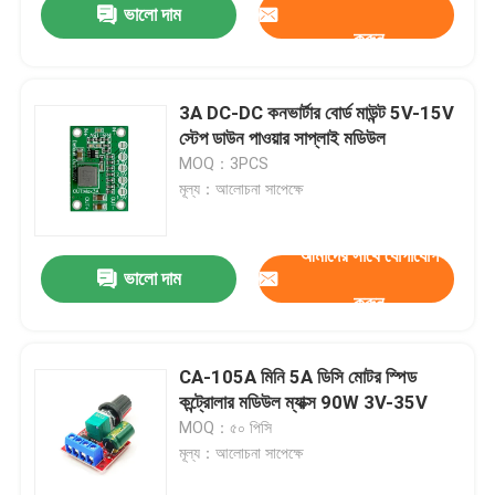
ভালো দাম
করুন
3A DC-DC কনভার্টার বোর্ড মাউন্ট 5V-15V
স্টেপ ডাউন পাওয়ার সাপ্লাই মডিউল
MOQ：3PCS
মূল্য：আলোচনা সাপেক্ষে
আমাদের সাথে যোগাযোগ
ভালো দাম
করুন
CA-105A মিনি 5A ডিসি মোটর স্পিড
কন্ট্রোলার মডিউল ম্যাক্স 90W 3V-35V
MOQ：৫০ পিসি
মূল্য：আলোচনা সাপেক্ষে