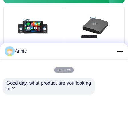
ক্রিয়েটল 5-ইঞ্চি গাড়ি এমপি 5
ক্রিয়েটল ওয়্যারলেস কারপ্লে
Annie
প্লেয়ার ব্লুটুথ বিপরীত ক্যামেরা
অ্যাডাপ্টার অটো কার-মাউন্টেড
তারযুক্ত / ওয়্যারলেস কারপ্লে
ইন্টারকানেক্ট বক্স অ্যান্ড্রয়েড
সমর্থন করে WAV MP3 এপিই
সামঞ্জস্যতা তারযুক্তকে
2:29 PM
অডিও ফর্ম্যাট ইউএসবি
ওয়্যারলেসে রূপান্তরিত করে
ভালো দাম
ভালো দাম
উন্নত করার জন্য
Good day, what product are you looking 
for?
আমাদের সাথে যোগাযোগ করুন
আমাদের সাথে যোগাযোগ করুন
আরো দেখুন