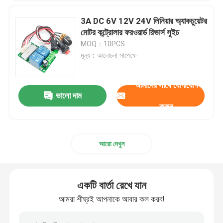
3A DC 6V 12V 24V লিনিয়ার অ্যাকচুয়েটর
মোটর কন্ট্রোলার ফরওয়ার্ড রিভার্স সুইচ
MOQ：10PCS
মূল্য：আলোচনা সাপেক্ষে
আমাদের সাথে যোগাযোগ
ভালো দাম
করুন
আরো দেখুন
একটি বার্তা রেখে যান
আমরা শীঘ্রই আপনাকে আবার কল করব!