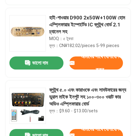
হাই-পাওয়ার D900 2x50W+100W হোম
এম্প্লিফায়ার ইম্পোর্টেড IC ব্লুটুথ বোর্ড 2.1
চ্যানেল সহ
MOQ：৫ টুকরা
মূল্য：CN¥182.02/pieces 5-99 pieces
আমাদের সাথে যোগাযোগ
ভালো দাম
করুন
ব্লুটুথ ৫.০ এবং কারাওকে এবং সাবউফারের জন্য
বাড়ি
ডুয়াল মাইক ইনপুট সহ ১০০-৩০০ ওয়াট কার
অডিও এম্প্লিফায়ার বোর্ড
মূল্য：$9.60 - $13.00/sets
পণ্য
আমাদের সাথে যোগাযোগ
আমাদের সম্পর্কে
ভালো দাম