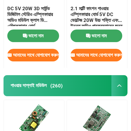
DC 5V 20W 3D সার্উন্ড
2.1 মাল্টি ফাংশন পাওয়ার
ডিজিটাল আর্দ্রতা নিয়ন্ত্রক
ডিজিটাল স্টেরিও এম্প্লিফায়ার
এম্প্লিফায়ার বোর্ড 5V DC
অডিও মডিউল ক্লাস ডি
ভোল্টেজ 20W উচ্চ শক্তি এবং
এম্প্লিফায়ার বোর্ড
উন্নত অডিও পারফরম্যান্সের জন্য
3A বর্তমান সহ
পরীক্ষক টুল
ভালো দাম
ভালো দাম
উন্নয়ন বোর্ড
আমাদের সাথে যোগাযোগ করুন
আমাদের সাথে যোগাযোগ করুন
পাওয়ার সাপ্লাই মডিউল
(260)