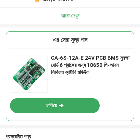
একটি বার্তা রেখে যান
আমরা শীঘ্রই আপনাকে আবার কল করব!
আরো দেখুন
এর সেরা মূল্য পান
CA-6S-12A-E 24V PCB BMS সুরক্ষা
বোর্ড 6 প্যাকের জন্য 18650 লি-আয়ন
লিথিয়াম ব্যাটারি মডিউল
চালিয়ে
জমা দিন
প্রস্তাবিত পণ্য