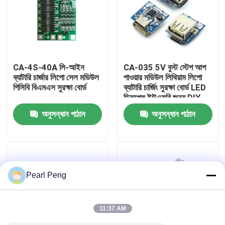
কারখানা পরিদর্শন
গুণমান নিয়ন্ত্রণ
CA-4S-40A লি-আইন
CA-035 5V বুস্ট স্টেপ আপ
ব্যাটারি চার্জার লিপো সেল মডিউল
পাওয়ার মডিউল লিথিয়াম লিপো
পিসিবি বিএমএস সুরক্ষা বোর্ড
ব্যাটারি চার্জিং সুরক্ষা বোর্ড LED
আমাদের সাথে যোগাযোগ করুন
ডিসপ্লে ইউএসবি জন্য DIY
চার্জার
অনুসন্ধান পাঠান
অনুসন্ধান পাঠান
খবর
মামলা
Pearl Peng
ব্লগ
11:37 AM
এম্প্লিফায়ার বোর্ড মডিউল