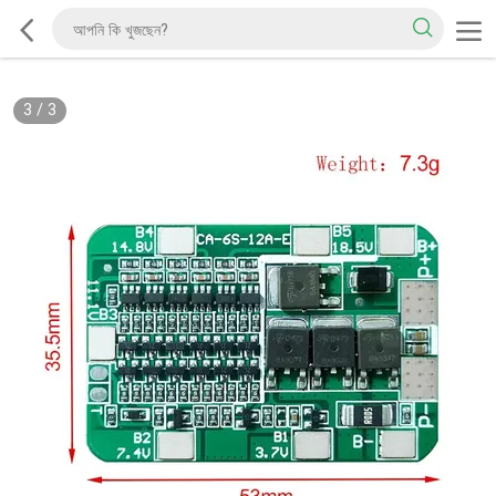
3
/
3