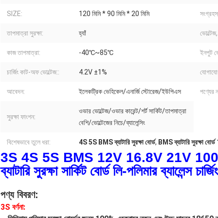
SIZE:
120 মিমি * 90 মিমি * 20 মিমি
সংগ্রহস
তাপমাত্রা সুরক্ষা:
হ্যাঁ
ভোল্টেজ
কাজ তাপমাত্রা:
-40℃~85℃
ইনপুট ভো
চার্জিং কাট-অফ ভোল্টেজ::
4.2V ±1%
যোগাযোগ
আবেদন:
ইলেকট্রিক ভেহিকেল/এনার্জি স্টোরেজ/ইউপিএস
পণ্যের ন
ওভার ভোল্টেজ/ওভার কারেন্ট/শর্ট সার্কিট/তাপমাত্রা
সুরক্ষা ফাংশন:
বেশি/ভোল্টেজের নিচে/ব্যালেন্সিং
বিশেষভাবে তুলে ধরা:
4S 5S BMS ব্যাটারি সুরক্ষা বোর্ড
,
BMS ব্যাটারি সুরক্ষা বো
3S 4S 5S BMS 12V 16.8V 21V 100A Li
ব্যাটারি সুরক্ষা সার্কিট বোর্ড লি-পলিমার ব্যালেন্স চার্
পণ্য বিবরণ:
3S বর্ণনা: