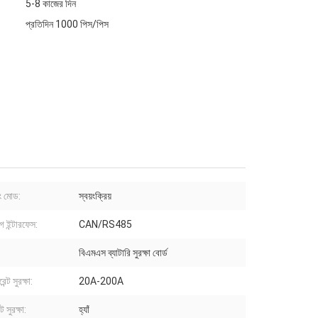
5-8 কাজের দিন
প্রতিদিন 1000 পিস/পিস
সিং মোড:
স্বয়ংক্রিয়
 ইন্টারফেস:
CAN/RS485
বিএমএস ব্যাটারি সুরক্ষা বোর্ড
ন্ট সুরক্ষা:
20A-200A
িট সুরক্ষা:
হ্যাঁ