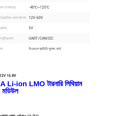
্থল তাপমাত্রা:
-40℃~125℃
, বৈদ্যুতিক একক বিশেষ:
12V-60V
ল্টেজ::
5V
 ইন্টারফেস:
UART/CAN/I2C
াম:
বিএমএস ব্যাটারি সুরক্ষা বোর্ড
র্ড 12V 16.8V
-ion LMO টারনারি লিথিয়াম
জিং মডিউল