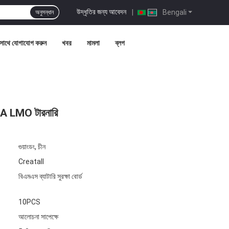
উদ্ধৃতির জন্য আবেদন
|
Bengali
অনুসন্ধান
সাথে যোগাযোগ করুন
খবর
মামলা
ব্লগ
0A LMO টারনারি
গুয়াংডং, চীন
Creatall
বিএমএস ব্যাটারি সুরক্ষা বোর্ড
10PCS
আলোচনা সাপেক্ষে