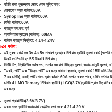
ঘাটতি রক্ষা পুনরুদ্ধার মোড: লোড মুক্তি বন্ধ.
যোগাযোগ স্রাব বর্তমান:80A
Synopline স্রাব বর্তমান:60A
চার্জিং বর্তমান:60A
ব্যালেন্স ফাংশন: হ্যাঁ
অ্যাম্পিয়ার ব্যালেন্স (বর্তমান): 60MA
বর্তমান ব্যালেন্স নির্ভুলতা: 4.14-4.24V
5S বর্ণনা:
এই সুরক্ষা বোর্ড হল 3s 4s 5s সাধারণ ব্যবহারে লিথিয়াম ব্যাটারি সুরক্ষা বোর্ড (আপনি 
ডিফল্ট ডেলিভারি হল 5S টারনারি লিথিয়াম।
নির্দিষ্ট চিপ, স্থিতিশীল কর্মক্ষমতা, সমর্থন সংযোগ বিচ্ছিন্ন সুরক্ষা, ওভার-কারেন্ট সুরক্ষা
"একই পোর্ট" এবং "ভিন্ন পোর্ট" এর জন্য সাধারণ ব্যবহার, সুরক্ষা বোর্ড 15টি অতি-নি
7 এর চার্জিং), একই পোর্ট মোডে স্রাব বর্তমান 60A সমর্থন করতে পারে, চার্জিং বর্তমা
চার্জিং.4.LMO.Ternary লিথিয়াম ব্যাটারি।LCO(3.7V)ব্যাটারি প্যাক ইত্যাদ
এর জন্য
সুরক্ষা প্যারামিটার(3.6V/3.7V)
একক সেল ব্যাটারি ওভারচার্জ ভোল্টেজ রক্ষা করে: 4.21-4.29 V