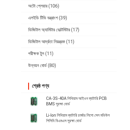
অটো প্লেয়ার
(106)
এলইডি টিভি যন্ত্রাংশ
(39)
ডিজিটাল অ্যামিটার ভোল্টমিটার
(17)
ডিজিটাল আর্দ্রতা নিয়ন্ত্রক
(11)
পরীক্ষক টুল
(11)
উন্নয়ন বোর্ড
(80)
শ্রেষ্ঠ পণ্য
CA-3S-40A লিথিয়াম আইওন ব্যাটারি PCB
BMS সুরক্ষা বোর্ড
Li-Ion লিথিয়াম ব্যাটারি চার্জার লিপো সেল মডিউল
পিসিবি বিএমএস সুরক্ষা বোর্ড