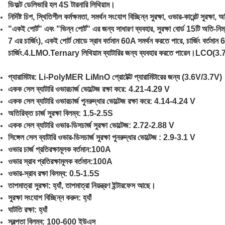
ডিফল্ট ডেলিভারি হল 4S টারনারি লিথিয়াম।
নির্দিষ্ট চিপ, স্থিতিশীল কর্মক্ষমতা, সমর্থন সংযোগ বিচ্ছিন্ন সুরক্ষা, ওভার-কারেন্ট সুরক্ষা
"একই পোর্ট" এবং "ভিন্ন পোর্ট" এর জন্য সাধারণ ব্যবহার, সুরক্ষা বোর্ড 15টি অতি-নি
7 এর চার্জিং), একই পোর্ট মোডে স্রাব বর্তমান 60A সমর্থন করতে পারে, চার্জিং বর্তমা
চার্জিং.4.LMO.Ternary লিথিয়াম ব্যাটারির জন্য ব্যবহার করতে পারেন।LCO(3.7V
প্যারামিটার: Li-PolyMER LiMnO প্রোটেক্ট প্যারামিটারের জন্য (3.6V/3.7V)
একক সেল ব্যাটারি ওভারচার্জ ভোল্টেজ রক্ষা করে: 4.21-4.29 V
একক সেল ব্যাটারি ওভারচার্জ পুনরুদ্ধার ভোল্টেজ রক্ষা করে: 4.14-4.24 V
অতিরিক্ত চার্জ সুরক্ষা বিলম্ব: 1.5-2.5S
একক সেল ব্যাটারি ওভার-ডিসচার্জ সুরক্ষা ভোল্টেজ: 2.72-2.88 V
সিঙ্গেল সেল ব্যাটারি ওভার-ডিসচার্জ সুরক্ষা পুনরুদ্ধার ভোল্টেজ : 2.9-3.1 V
ওভার চার্জ প্রতিরক্ষামূলক বর্তমান:100A
ওভার স্রাব প্রতিরক্ষামূলক বর্তমান:100A
ওভার-স্রাব রক্ষা বিলম্ব: 0.5-1.5S
তাপমাত্রা সুরক্ষা: হ্যাঁ, তাপমাত্রা নিয়ন্ত্রণ ইন্টারফেস আছে।
সুরক্ষা সংযোগ বিচ্ছিন্ন করুন: হ্যাঁ
ঘাটতি রক্ষা: হ্যাঁ
স্বল্পতা বিলম্ব: 100-600 ইউএস