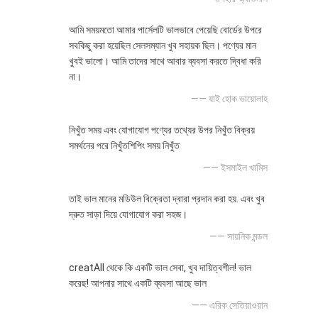
আমি সময়মতো আমার পার্সেলটি ভালভাবে পেয়েছি বোর্ডের উপরে
সবকিছু করা হয়েছিল সেলসম্যান খুব সহায়ক ছিল। পণ্যের মান
খুবই ভালো। আমি তাদের সাথে আবার ব্যবসা করতে দ্বিধা করি
না।
—— যাই হোক ভায়োলাহ
নিখুঁত সময় এবং যোগাযোগ পণ্যের তথ্যের উপর নিখুঁত বিক্রয়
সমর্থনের পরে নিখুঁতশিপিং সময় নিখুঁত
—— ইসমাইল খামিস
তাই ভাল মানের মডিউল বিক্রেতা দ্বারা প্রদান করা হয়. এবং খুব
দ্রুত সাড়া দিয়ে যোগাযোগ করা সহজ।
—— সায়নিক মন্ডল
creatAll থেকে কি একটি ভাল সেবা, খুব দায়িত্বশীল! ভাল
করেছ! আপনার সাথে একটি ব্যবসা আছে ভাল
—— এরিক সেতিয়াওয়ান