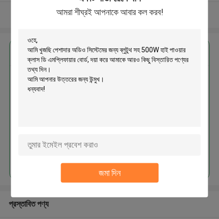
আমরা শীঘ্রই আপনাকে আবার কল করব!
আরো দেখুন
এর সেরা মূল্য পান
পেশাদার অডিও সিস্টেমের জন্য ব্লুটুথ সহ
500W হাই পাওয়ার ক্লাস ডি এমপ্লিফায়ার
বোর্ড
চালিয়ে
জমা দিন
প্রস্তাবিত পণ্য