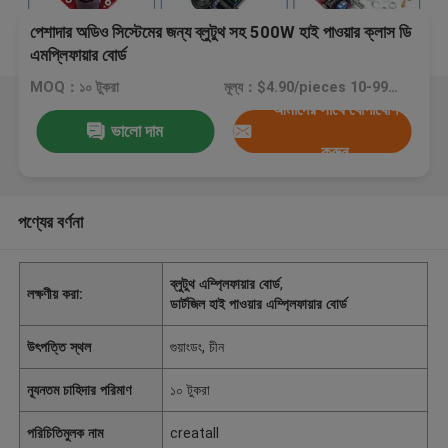
পেশাদার অডিও সিস্টেমের জন্য ব্লুটুথ সহ 500W হাই পাওয়ার ক্লাস ডি
এমপ্লিফায়ার বোর্ড
MOQ：১০ টুকরা
মূল্য：$4.90/pieces 10-99 pieces
আমাদের সাথে যোগাযোগ
ভালো দাম
করুন
পণ্যের বর্ণনা
ব্লুটুথ এম্প্লিফায়ার বোর্ড
,
লক্ষণীয় করা:
ডার্টজিল হাই পাওয়ার এম্প্লিফায়ার বোর্ড
উৎপত্তি স্থল
গুয়াংডং, চীন
ন্যূনতম চাহিদার পরিমাণ
১০ টুকরা
পরিচিতিমুলক নাম
creatall