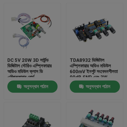
DC 5V 20W 3D সার্উন্ড
TDA8932 ডিজিটাল
ডিজিটাল স্টেরিও এম্প্লিফায়ার
এম্প্লিফায়ার অডিও মডিউল
অডিও মডিউল ক্লাস ডি
600mV ইনপুট সংবেদনশীলতা
এম্প্লিফায়ার বোর্ড
90dB SNR এবং 3W
আউটপুট পাওয়ার সহ
অনুসন্ধান পাঠান
অনুসন্ধান পাঠান
বাড়ি
পণ্য
আমাদের সম্পর্কে