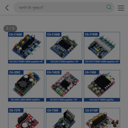
3
/
6