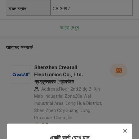
মডেল নম্বার
CA-2092
আরো দেখুন
আমাদের সম্পর্কে
Shenzhen Creatall
Electronics Co., Ltd.
প্রস্তুতকারক প্রোফাইল
Address:Floor 2nd.Bldg B. Xin
Mao Industrial Zone,Xia Wei
Industrial Area, Long Hua District,
Shen Zhen City,Guang Dong
Province. China ,চীন
5.0
যাচাইকৃত সরবরাহকারী
একটি বার্তা রেখে যান