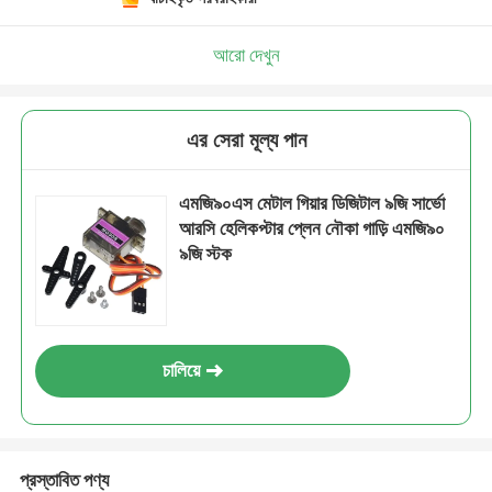
আরো দেখুন
এর সেরা মূল্য পান
এমজি৯০এস মেটাল গিয়ার ডিজিটাল ৯জি সার্ভো
আরসি হেলিকপ্টার প্লেন নৌকা গাড়ি এমজি৯০
৯জি স্টক
চালিয়ে
প্রস্তাবিত পণ্য