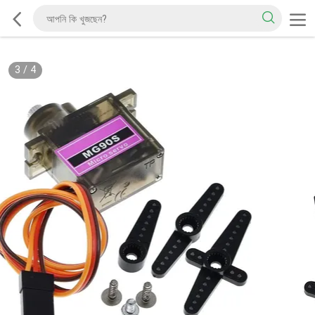
3
/
4