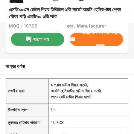
এমজি৯০এস মেটাল গিয়ার ডিজিটাল ৯জি সার্ভো আরসি হেলিকপ্টার প্লেন
নৌকা গাড়ি এমজি৯০ ৯জি স্টক
MOQ：10PCS
মূল্য：Manufacturer
আমাদের সাথে যোগাযোগ
ভালো দাম
করুন
পণ্যের বর্ণনা
৯ গ্রাম মেটাল গিয়ার সার্ভো
,
লক্ষণীয় করা:
আরসি হেলিকপ্টার মেটাল গিয়ার সার্ভো
,
প্লেন বোট মেটাল গিয়ার সার্ভো
উৎপত্তি স্থল
চীন
ন্যূনতম চাহিদার পরিমাণ
10PCS