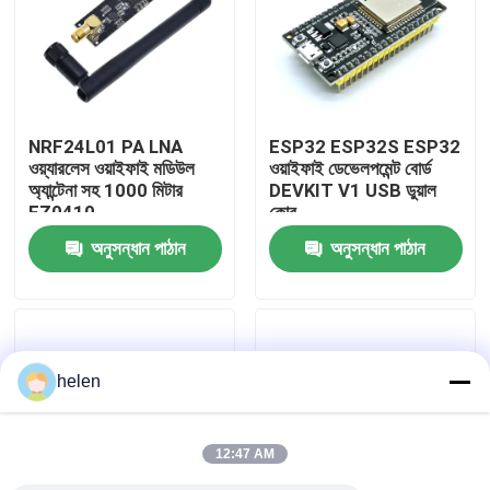
কারখানা পরিদর্শন
গুণমান নিয়ন্ত্রণ
NRF24L01 PA LNA
ESP32 ESP32S ESP32
ওয়্যারলেস ওয়াইফাই মডিউল
ওয়াইফাই ডেভেলপমেন্ট বোর্ড
অ্যান্টেনা সহ 1000 মিটার
DEVKIT V1 USB ডুয়াল
আমাদের সাথে যোগাযোগ করুন
FZ0410
কোর
অনুসন্ধান পাঠান
অনুসন্ধান পাঠান
খবর
মামলা
helen
ব্লগ
12:47 AM
এম্প্লিফায়ার বোর্ড মডিউল