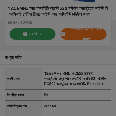
13.56MHz আরএফআইডি আরসি 522 মডিউল আরডুইনো আইসি কী
এসপিআই রাইটার রিডার আইসি কার্ড প্রক্সিমিটি মডিউল জন্য
MOQ：10PCS
আমাদের সাথে যোগাযোগ
ভালো দাম
করুন
পণ্যের বর্ণনা
13.56MHz RFID RC522 মডিউল
,
লক্ষণীয় করা:
আরডুইনোর জন্য আরএফআইডি আরসি 52২ মডিউল
,
RC522 আরডুইনো আরএফআইডি রিডার রাইটার
উৎপত্তি স্থল
চীন
পরিচিতিমুলক নাম
creatall