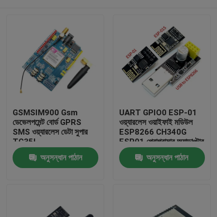
GSMSIM900 Gsm
UART GPIO0 ESP-01
ডেভেলপমেন্ট বোর্ড GPRS
ওয়্যারলেস ওয়াইফাই মডিউল
SMS ওয়্যারলেস ডেটা সুপার
ESP8266 CH340G
TC35I
ESP01 প্রোগ্রামার অ্যাডাপ্টার
বাড়ি
অনুসন্ধান পাঠান
অনুসন্ধান পাঠান
পণ্য
আমাদের সম্পর্কে