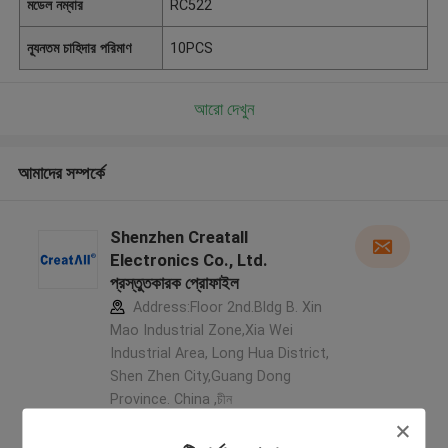
মডেল নম্বার
RC522
ন্যূনতম চাহিদার পরিমাণ
10PCS
আরো দেখুন
আমাদের সম্পর্কে
Shenzhen Creatall
Electronics Co., Ltd.
প্রস্তুতকারক প্রোফাইল
Address:Floor 2nd.Bldg B. Xin
Mao Industrial Zone,Xia Wei
Industrial Area, Long Hua District,
Shen Zhen City,Guang Dong
Province. China ,চীন
5.0
যাচাইকৃত সরবরাহকারী