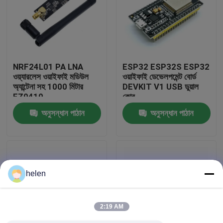
কারখানা পরিদর্শন
গুণমান নিয়ন্ত্রণ
NRF24L01 PA LNA
ESP32 ESP32S ESP32
ওয়্যারলেস ওয়াইফাই মডিউল
ওয়াইফাই ডেভেলপমেন্ট বোর্ড
অ্যান্টেনা সহ 1000 মিটার
DEVKIT V1 USB ডুয়াল
আমাদের সাথে যোগাযোগ করুন
FZ0410
কোর
অনুসন্ধান পাঠান
অনুসন্ধান পাঠান
খবর
মামলা
helen
ব্লগ
2:19 AM
এম্প্লিফায়ার বোর্ড মডিউল