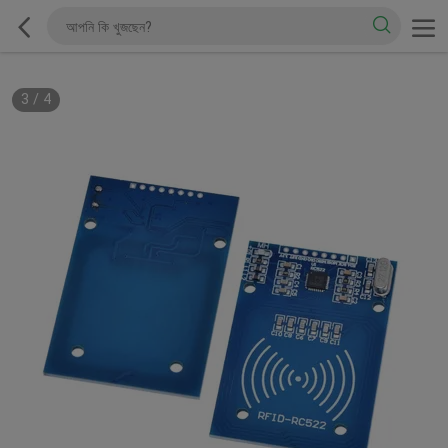
3
/
4