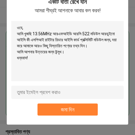
একটি বার্তা রেখে যান
আমরা শীঘ্রই আপনাকে আবার কল করব!
আরো দেখুন
এর সেরা মূল্য পান
13.56MHz আরএফআইডি আরসি 522
মডিউল আরডুইনো আইসি কী এসপিআই রাইটার
রিডার আইসি কার্ড প্রক্সিমিটি মডিউল জন্য
চালিয়ে
জমা দিন
প্রস্তাবিত পণ্য