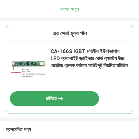
আমরা শীঘ্রই আপনাকে আবার কল করব!
আরো দেখুন
এর সেরা মূল্য পান
CA-166S IGBT মডিউল ইউনিভার্সাল
LED ব্যাকলাইট ড্রাইভার বোর্ড ল্যাপটপ উচ্চ
ভোল্টেজ ধ্রুবক বর্তমান আউটপুট নিয়মিত মডিউল
চালিয়ে
জমা দিন
প্রস্তাবিত পণ্য