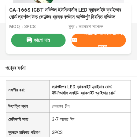
CA-166S IGBT মডিউল ইউনিভার্সাল LED ব্যাকলাইট ড্রাইভার
বোর্ড ল্যাপটপ উচ্চ ভোল্টেজ ধ্রুবক বর্তমান আউটপুট নিয়মিত মডিউল
MOQ：3PCS
মূল্য：আলোচনা সাপেক্ষে
আমাদের সাথে যোগাযোগ
ভালো দাম
করুন
পণ্যের বর্ণনা
ল্যাপটপের LED ব্যাকলাইট ড্রাইভার বোর্ড
,
লক্ষণীয় করা:
ইউনিভার্সাল এলইডি ব্যাকলাইট ড্রাইভার বোর্ড
উৎপত্তি স্থল
শেনঝেন, চীন
ডেলিভারি সময়
3-7 কাজের দিন
ন্যূনতম চাহিদার পরিমাণ
3PCS