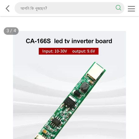
3
/
4