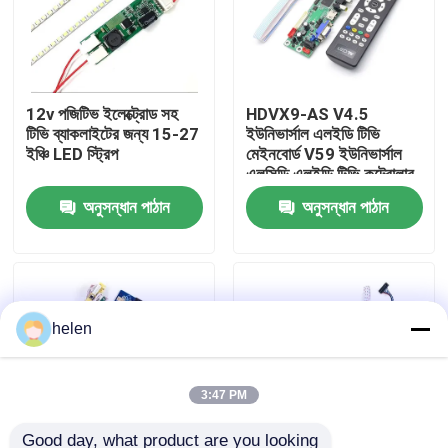
কারখানা পরিদর্শন
12v পজিটিভ ইলেক্ট্রোড সহ
HDVX9-AS V4.5
গুণমান নিয়ন্ত্রণ
টিভি ব্যাকলাইটের জন্য 15-27
ইউনিভার্সাল এলইডি টিভি
ইঞ্চি LED স্ট্রিপ
মেইনবোর্ড V59 ইউনিভার্সাল
এলসিডি এলইডি টিভি কন্ট্রোলার
আমাদের সাথে যোগাযোগ করুন
বোর্ড
অনুসন্ধান পাঠান
অনুসন্ধান পাঠান
খবর
মামলা
helen
ব্লগ
3:47 PM
এম্প্লিফায়ার বোর্ড মডিউল
Good day, what product are you looking 