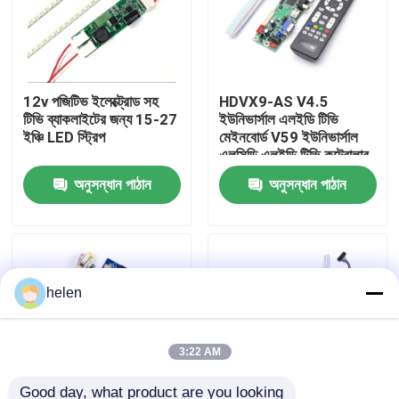
কারখানা পরিদর্শন
12v পজিটিভ ইলেক্ট্রোড সহ
HDVX9-AS V4.5
গুণমান নিয়ন্ত্রণ
টিভি ব্যাকলাইটের জন্য 15-27
ইউনিভার্সাল এলইডি টিভি
ইঞ্চি LED স্ট্রিপ
মেইনবোর্ড V59 ইউনিভার্সাল
এলসিডি এলইডি টিভি কন্ট্রোলার
আমাদের সাথে যোগাযোগ করুন
বোর্ড
অনুসন্ধান পাঠান
অনুসন্ধান পাঠান
খবর
মামলা
helen
ব্লগ
3:22 AM
এম্প্লিফায়ার বোর্ড মডিউল
Good day, what product are you looking 