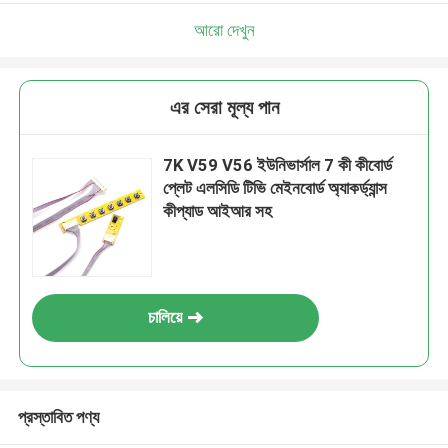
আরো দেখুন
এর সেরা মূল্য পান
7K V59 V56 ইউনিভার্সাল 7 কী কীবোর্ড
প্লেট এলসিডি টিভি মেইনবোর্ড অ্যাকর্ড্যান্স
কীপ্যাড আইআর সহ
চালিয়ে
প্রস্তাবিত পণ্য