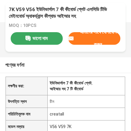
7K V59 V56 ইউনিভার্সাল 7 কী কীবোর্ড প্লেট এলসিডি টিভি
মেইনবোর্ড অ্যাকর্ড্যান্স কীপ্যাড আইআর সহ
MOQ：10PCS
আমাদের সাথে যোগাযোগ
ভালো দাম
করুন
পণ্যের বর্ণনা
ইউনিভার্সাল 7 কী কীবোর্ড প্লেট
,
লক্ষণীয় করা:
আইআর সহ 7 টি কীবোর্ড
উৎপত্তি স্থল
চীন
পরিচিতিমুলক নাম
creatall
মডেল নম্বার
V56 V59 7K