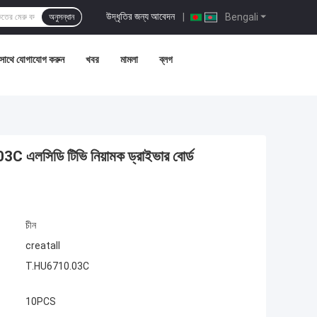
উদ্ধৃতির জন্য আবেদন
|
Bengali
অনুসন্ধান
সাথে যোগাযোগ করুন
খবর
মামলা
ব্লগ
 এলসিডি টিভি নিয়ামক ড্রাইভার বোর্ড
চীন
creatall
T.HU6710.03C
10PCS