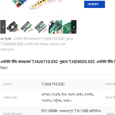
যোগাযোগ
বড় ইমেজ :
এলসিডি টিভি মাদারবোর্ড T.HU6710.03C পুরানো
T.HD8503.03C এলসিডি টিভি নিয়ামক ড্রাইভার বোর্ড
প্রতিস্থাপন
এলসিডি টিভি মাদারবোর্ড T.HU6710.03C পুরানো T.HD8503.03C এলসিডি টিভি নিয়া
বিবরণ
মডেলঃ:
T.HU6710.03C
সমর্থন 
রাশিয়ান, ইংরেজি, চীনা, ফরাসি, জার্মান, ইতালীয়,
সমর্থন ভাষাঃ:
চিপের স্
স্প্যানিশ, পর্তুগিজ, আরবি।
PC/ HDMI- সামঞ্জস্যপূর্ণ/ TV/ USB মাল্টিমিডিয়া
ইনপুট ইন্টারফেস::
ভোল্টেজ