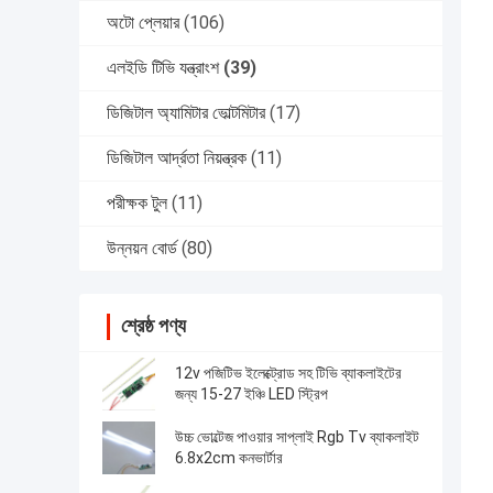
অটো প্লেয়ার
(106)
এলইডি টিভি যন্ত্রাংশ
(39)
ডিজিটাল অ্যামিটার ভোল্টমিটার
(17)
ডিজিটাল আর্দ্রতা নিয়ন্ত্রক
(11)
পরীক্ষক টুল
(11)
উন্নয়ন বোর্ড
(80)
শ্রেষ্ঠ পণ্য
12v পজিটিভ ইলেক্ট্রোড সহ টিভি ব্যাকলাইটের
জন্য 15-27 ইঞ্চি LED স্ট্রিপ
উচ্চ ভোল্টেজ পাওয়ার সাপ্লাই Rgb Tv ব্যাকলাইট
6.8x2cm কনভার্টার