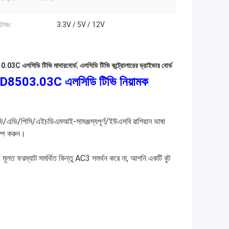
টেজঃ:
3.3V / 5V / 12V
03C এলসিডি টিভি মাদারবোর্ড
,
এলসিডি টিভি কন্ট্রোলারের ড্রাইভার বোর্ড
HD8503.03C এলসিডি টিভি নিয়ামক
িভি/এভি/পিসি/এইচডিএমআই-সামঞ্জস্যপূর্ণ/ইউএসবি রাশিয়ান ভাষা
াম্প করুন।
, মূলত ফরম্যাট সমর্থিত কিন্তু AC3 সমর্থন করে না, আপনি একটি বুট