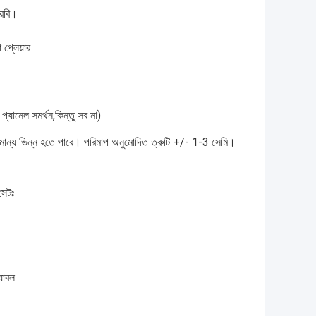
 আরবি।
 প্লেয়ার
ানেল সমর্থন,কিন্তু সব না)
সামান্য ভিন্ন হতে পারে। পরিমাপ অনুমোদিত ত্রুটি +/- 1-3 সেমি।
সেটঃ
যাবল