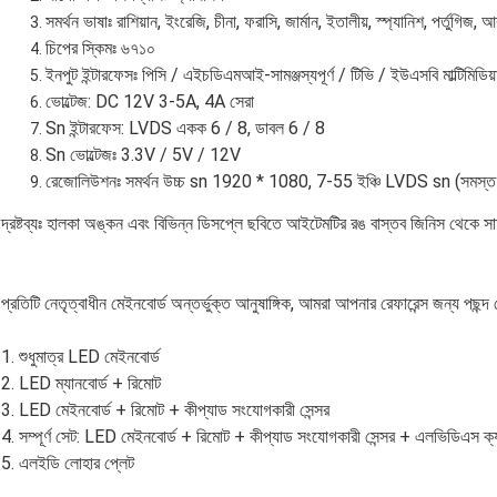
সমর্থন ভাষাঃ রাশিয়ান, ইংরেজি, চীনা, ফরাসি, জার্মান, ইতালীয়, স্প্যানিশ, পর্তুগিজ,
চিপের স্কিমঃ ৬৭১০
ইনপুট ইন্টারফেসঃ পিসি / এইচডিএমআই-সামঞ্জস্যপূর্ণ / টিভি / ইউএসবি মাল্টিমিডিয়া
ভোল্টেজ: DC 12V 3-5A, 4A সেরা
Sn ইন্টারফেস: LVDS একক 6 / 8, ডাবল 6 / 8
Sn ভোল্টেজঃ 3.3V / 5V / 12V
রেজোলিউশনঃ সমর্থন উচ্চ sn 1920 * 1080, 7-55 ইঞ্চি LVDS sn (সমস্ত প্য
দ্রষ্টব্যঃ হালকা অঙ্কন এবং বিভিন্ন ডিসপ্লে ছবিতে আইটেমটির রঙ বাস্তব জিনিস থেকে 
প্রতিটি নেতৃত্বাধীন মেইনবোর্ড অন্তর্ভুক্ত আনুষাঙ্গিক, আমরা আপনার রেফারেন্স জন্য পছন্দ 
1. শুধুমাত্র LED মেইনবোর্ড
2. LED ম্যানবোর্ড + রিমোট
3. LED মেইনবোর্ড + রিমোট + কীপ্যাড সংযোগকারী সেন্সর
4. সম্পূর্ণ সেট: LED মেইনবোর্ড + রিমোট + কীপ্যাড সংযোগকারী সেন্সর + এলভিডিএস ক্
5. এলইডি লোহার প্লেট