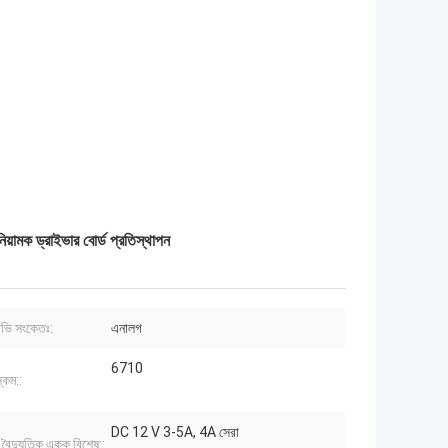
মক ড্রাইভার বোর্ড প্রতিস্থাপন
টিভি সংকেতঃ:
এনালগ
6710
কিম::
DC 12 V 3-5A, 4A সেরা
, বৈদ্যুতিক একক বিশেষ::