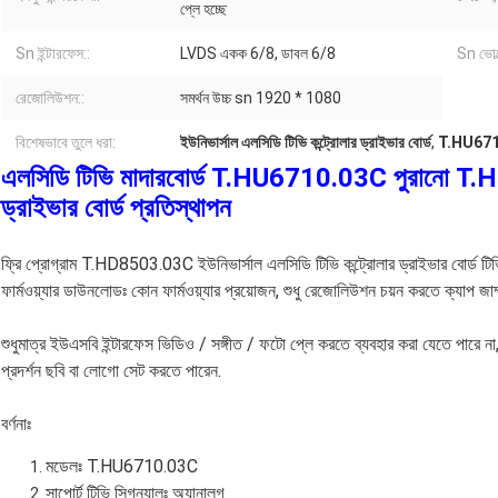
প্লে হচ্ছে
Sn ইন্টারফেস::
LVDS একক 6/8, ডাবল 6/8
Sn ভোল্
রেজোলিউশন::
সমর্থন উচ্চ sn 1920 * 1080
বিশেষভাবে তুলে ধরা:
ইউনিভার্সাল এলসিডি টিভি কন্ট্রোলার ড্রাইভার বোর্ড
,
T.HU6710.
এলসিডি টিভি মাদারবোর্ড T.HU6710.03C পুরানো T.
ড্রাইভার বোর্ড প্রতিস্থাপন
ফ্রি প্রোগ্রাম T.HD8503.03C ইউনিভার্সাল এলসিডি টিভি কন্ট্রোলার ড্রাইভার বোর্ড ট
ফার্মওয়্যার ডাউনলোডঃ কোন ফার্মওয়্যার প্রয়োজন, শুধু রেজোলিউশন চয়ন করতে ক্যাপ জ
শুধুমাত্র ইউএসবি ইন্টারফেস ভিডিও / সঙ্গীত / ফটো প্লে করতে ব্যবহার করা যেতে পারে না
প্রদর্শন ছবি বা লোগো সেট করতে পারেন.
বর্ণনাঃ
মডেলঃ T.HU6710.03C
সাপোর্ট টিভি সিগন্যালঃ অ্যানালগ