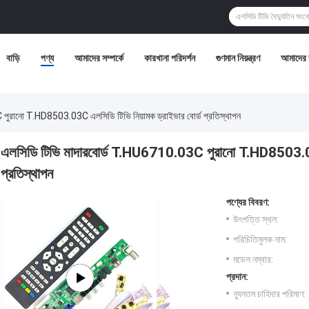
বাড়ি
পণ্য
আমাদের সম্পর্কে
কারখানা পরিদর্শন
গুণমান নিয়ন্ত্রণ
আমাদের 
পুরানো T.HD8503.03C এলসিডি টিভি নিয়ামক ড্রাইভার বোর্ড প্রতিস্থাপন
এলসিডি টিভি মাদারবোর্ড T.HU6710.03C পুরানো T.HD8503.03C
প্রতিস্থাপন
পণ্যের বিবরণ:
উৎপত্তি স্থল:
পরিচিতিমুলক নাম:
মডেল নম্বার:
প্রদান:
ন্যূনতম চাহিদার পরিমাণ: