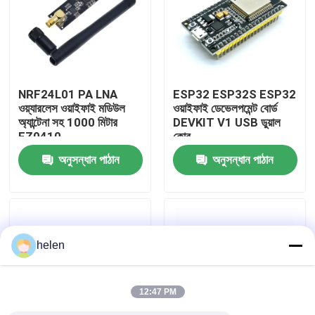
কারখানা পরিদর্শন
গুণমান নিয়ন্ত্রণ
NRF24L01 PA LNA
ESP32 ESP32S ESP32
ওয়্যারলেস ওয়াইফাই মডিউল
ওয়াইফাই ডেভেলপমেন্ট বোর্ড
অ্যান্টেনা সহ 1000 মিটার
DEVKIT V1 USB ডুয়াল
আমাদের সাথে যোগাযোগ করুন
FZ0410
কোর
অনুসন্ধান পাঠান
অনুসন্ধান পাঠান
খবর
মামলা
helen
ব্লগ
12:47 PM
এম্প্লিফায়ার বোর্ড মডিউল