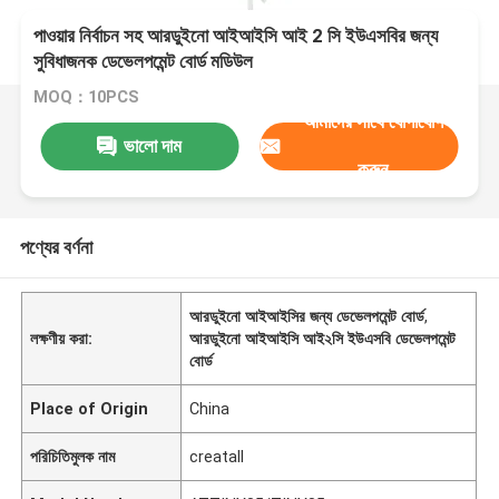
পাওয়ার নির্বাচন সহ আরডুইনো আইআইসি আই 2 সি ইউএসবির জন্য
সুবিধাজনক ডেভেলপমেন্ট বোর্ড মডিউল
MOQ：10PCS
আমাদের সাথে যোগাযোগ
ভালো দাম
করুন
পণ্যের বর্ণনা
আরডুইনো আইআইসির জন্য ডেভেলপমেন্ট বোর্ড
,
লক্ষণীয় করা:
আরডুইনো আইআইসি আই২সি ইউএসবি ডেভেলপমেন্ট
বোর্ড
Place of Origin
China
পরিচিতিমুলক নাম
creatall