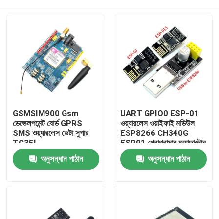
GSMSIM900 Gsm
UART GPIO0 ESP-01
ডেভেলপমেন্ট বোর্ড GPRS
ওয়্যারলেস ওয়াইফাই মডিউল
SMS ওয়্যারলেস ডেটা সুপার
ESP8266 CH340G
TC35I
ESP01 প্রোগ্রামার অ্যাডাপ্টার
বাড়ি
অনুসন্ধান পাঠান
অনুসন্ধান পাঠান
পণ্য
আমাদের সম্পর্কে