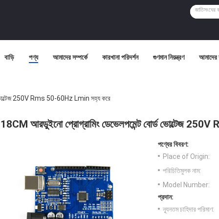
বাড়ি
পণ্য
আমাদের সম্পর্কে
কারখানা পরিদর্শন
গুণমান নিয়ন্ত্রণ
আমাদের 
ড ভোল্টেজ 250V Rms 50-60Hz Lmin সহ্য করে
18CM আরডুইনো প্রোগ্রামিং ডেভেলপমেন্ট বোর্ড ভোল্টেজ 25
পণ্যের বিবরণ:
Place of Origin:
পরিচিতিমুলক নাম:
Model Number:
প্রদান:
ন্যূনতম চাহিদার পরিমাণ: