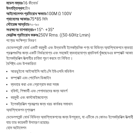
মডেল নম্বরঃ
16 কীবোর্ড
উৎপত্তিস্থল:
চীন
আইসোলেশন প্রতিরোধ ক্ষমতাঃ
100M Ω 100V
প্যানেলের আকারঃ
75*85 মিমি
স্টোরেজ আর্দ্রতাঃ
৭০-৯০
সংরক্ষণের তাপমাত্রাঃ
+15°- +35°
ভোল্টেজ প্রতিরোধ করুনঃ
250V Rms. ((50-60Hz Lmin)
পণ্যের সংক্ষিপ্ত বিবরণ
ডেভেলপমেন্ট বোর্ড একটি বহুমুখী এবং উদ্ভাবনী ইলেকট্রনিক পণ্য যা বিভিন্ন অ্যাপ্লিকেশনে ব্যব
প্রকল্পগুলির জন্য একটি নির্ভরযোগ্য এবং সহজেই ব্যবহারযোগ্য প্ল্যাটফর্ম খুঁজছেনএর কম্প্যাক্ট আক
ইলেকট্রনিক্স উত্সাহীর চাহিদা পূরণ করবে তা নিশ্চিত।
বৈশিষ্ট্য এবং উপকারিতা
আরডুইনো আইআইসি আই২সি ইউএসবি মডিউল
কম্প্যাক্ট এবং পোর্টেবল ডিজাইন
ব্যবহার করা এবং প্রোগ্রাম করা সহজ
হবিস্ট, শিক্ষার্থী এবং পেশাদারদের জন্য আদর্শ
বহুমুখী এবং কাস্টমাইজযোগ্য
ইলেকট্রনিক্স প্রকল্পের জন্য খরচ কার্যকর সমাধান
অ্যাপ্লিকেশন দৃশ্যকল্প
ডেভেলপমেন্ট বোর্ড বিভিন্ন অ্যাপ্লিকেশনের জন্য উপযুক্ত, যা এটিকে যে কোনও ইলেকট্রনিক্স উত
যায় তার কয়েকটি উদাহরণ রয়েছেঃ
হোম অটোমেশন