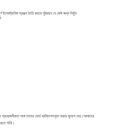
ূর্ণ ইলেকট্রনিক প্রকল্প তৈরি করতে খুঁজছেন যে কেউ জন্য নিখুঁত
!
 প্রয়োজনীয়তা সঙ্গে তাদের বোর্ড ব্যক্তিগতকৃত করার সুযোগ দেয়।আমাদের
করতে পারি।