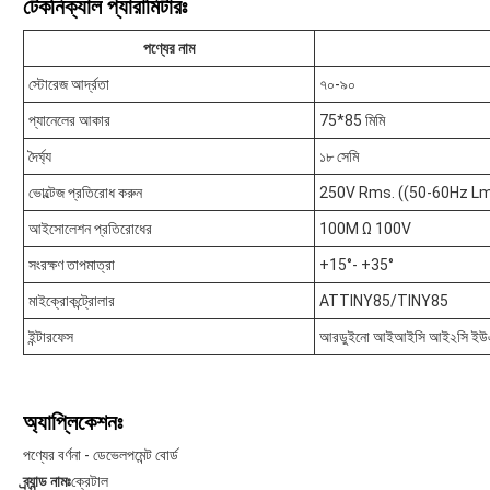
টেকনিক্যাল প্যারামিটারঃ
পণ্যের নাম
স্টোরেজ আর্দ্রতা
৭০-৯০
প্যানেলের আকার
75*85 মিমি
দৈর্ঘ্য
১৮ সেমি
ভোল্টেজ প্রতিরোধ করুন
250V Rms. ((50-60Hz Lm
আইসোলেশন প্রতিরোধের
100M Ω 100V
সংরক্ষণ তাপমাত্রা
+15°- +35°
মাইক্রোকন্ট্রোলার
ATTINY85/TINY85
ইন্টারফেস
আরডুইনো আইআইসি আই২সি ইউএ
অ্যাপ্লিকেশনঃ
পণ্যের বর্ণনা - ডেভেলপমেন্ট বোর্ড
ব্র্যান্ড নামঃ
ক্রেটাল