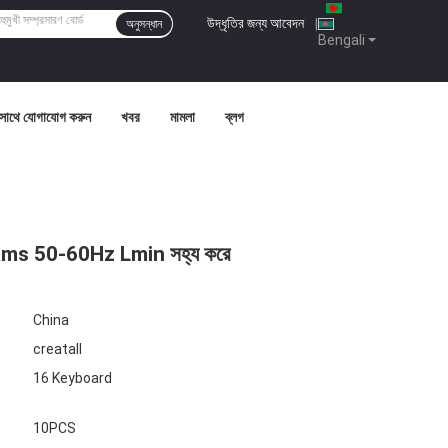
উদ্ধৃতির জন্য আবেদন
|
অনুসন্ধান
Bengali
সাথে যোগাযোগ করুন
খবর
মামলা
ব্লগ
0V Rms 50-60Hz Lmin সহ্য করে
China
creatall
16 Keyboard
10PCS