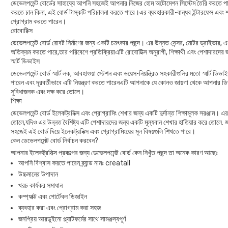
ডেভেলপমেন্ট বোর্ডের সাহায্যে আপনি সহজেই আপনার নিজের হোম অটোমেশন সিস্টেম তৈরি করতে পারে
করতে চান কিনা, এই বোর্ড টাস্কটি পরিচালনা করতে পারে।এর ব্যবহারকারী-বান্ধব ইন্টারফেস এবং শক
প্রোগ্রাম করতে পারেন।
রোবোটিক্স
ডেভেলপমেন্ট বোর্ড রোবট নির্মাণের জন্য একটি চমৎকার পছন্দ। এর উন্নত সেন্সর, মোটর ড্রাইভার,
অতিক্রম করতে পারে,তার পরিবেশে প্রতিক্রিয়াএটি রোবোটিক্স অনুরাগী, শিক্ষার্থী এবং পেশাদারদে
স্মার্ট ডিভাইস
ডেভেলপমেন্ট বোর্ড স্মার্ট লক, আবহাওয়া স্টেশন এবং ভয়েস-নিয়ন্ত্রিত সহকারীগুলির মতো স্মার্ট
পারেন এবং দূরবর্তীভাবে এটি নিয়ন্ত্রণ করতে পারেনএটি আপনাকে যে কোনও জায়গা থেকে আপনার ডিভ
সুবিধাজনক এবং দক্ষ করে তোলে।
শিক্ষা
ডেভেলপমেন্ট বোর্ড ইলেকট্রনিক্স এবং প্রোগ্রামিং শেখার জন্য একটি দুর্দান্ত শিক্ষামূলক সরঞ্জাম
তোলে,যদিও এর উন্নত বৈশিষ্ট্য এটি পেশাদারদের জন্য একটি মূল্যবান শেখার হাতিয়ার করে তোলে. জনপ্র
সহজেই এই বোর্ড দিয়ে ইলেকট্রনিক্স এবং প্রোগ্রামিংয়ের মূল বিষয়গুলি শিখতে পারে।
কেন ডেভেলপমেন্ট বোর্ড নির্বাচন করবেন?
আপনার ইলেকট্রনিক্স প্রকল্পের জন্য ডেভেলপমেন্ট বোর্ড কেন নিখুঁত পছন্দ তা অনেক কারণ আছেঃ
আপনি বিশ্বাস করতে পারেন ব্র্যান্ড নামঃ creatall
উচ্চমানের উপাদান
খরচ কার্যকর সমাধান
কম্প্যাক্ট এবং পোর্টেবল ডিজাইন
ব্যবহার করা এবং প্রোগ্রাম করা সহজ
জনপ্রিয় আরডুইনো প্ল্যাটফর্মের সাথে সামঞ্জস্যপূর্ণ