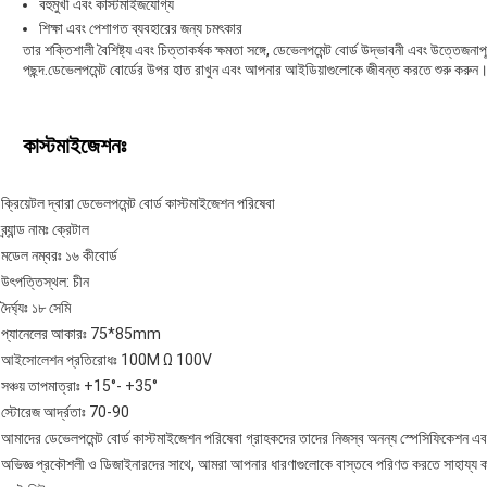
বহুমুখী এবং কাস্টমাইজযোগ্য
শিক্ষা এবং পেশাগত ব্যবহারের জন্য চমৎকার
তার শক্তিশালী বৈশিষ্ট্য এবং চিত্তাকর্ষক ক্ষমতা সঙ্গে, ডেভেলপমেন্ট বোর্ড উদ্ভাবনী এবং উত্তেজনাপ
পছন্দ.ডেভেলপমেন্ট বোর্ডের উপর হাত রাখুন এবং আপনার আইডিয়াগুলোকে জীবন্ত করতে শুরু করুন।
কাস্টমাইজেশনঃ
ক্রিয়েটল দ্বারা ডেভেলপমেন্ট বোর্ড কাস্টমাইজেশন পরিষেবা
ব্র্যান্ড নামঃ ক্রেটাল
মডেল নম্বরঃ ১৬ কীবোর্ড
উৎপত্তিস্থল: চীন
দৈর্ঘ্যঃ ১৮ সেমি
প্যানেলের আকারঃ 75*85mm
আইসোলেশন প্রতিরোধঃ 100M Ω 100V
সঞ্চয় তাপমাত্রাঃ +15°- +35°
স্টোরেজ আর্দ্রতাঃ 70-90
আমাদের ডেভেলপমেন্ট বোর্ড কাস্টমাইজেশন পরিষেবা গ্রাহকদের তাদের নিজস্ব অনন্য স্পেসিফিকেশন এবং
অভিজ্ঞ প্রকৌশলী ও ডিজাইনারদের সাথে, আমরা আপনার ধারণাগুলোকে বাস্তবে পরিণত করতে সাহায্য 