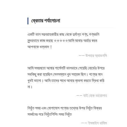
ক্রেতার পর্যালোচনা
একটি ভাল সরবরাহকারীর কাছ থেকে দুর্দান্ত পণ্য, পণ্যগুলি
সুন্দরভাবে কাজ করছে ⭐⭐⭐⭐⭐আমি আবার অর্ডার করব
আপনাকে ধন্যবাদ！
—— উপহার অ্যাডনসি
আমি সময়মতো আমার পার্সেলটি ভালভাবে পেয়েছি বোর্ডের উপরে
সবকিছু করা হয়েছিল সেলসম্যান খুব সহায়ক ছিল। পণ্যের মান
খুবই ভালো। আমি তাদের সাথে আবার ব্যবসা করতে দ্বিধা করি
না।
—— যাই হোক ভায়োলাহ
নিখুঁত সময় এবং যোগাযোগ পণ্যের তথ্যের উপর নিখুঁত বিক্রয়
সমর্থনের পরে নিখুঁতশিপিং সময় নিখুঁত
—— ইসমাইল খামিস