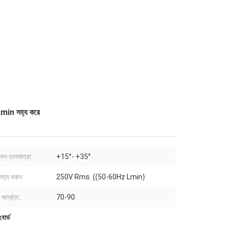
Lmin সহ্য করে
্থল তাপমাত্রা:
+15°- +35°
সহ্য করুন:
250V Rms. ((50-60Hz Lmin)
আর্দ্রতা:
70-90
বোর্ড