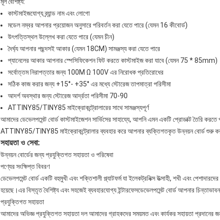
মূল বৈশিষ্ট্য:
কাস্টমাইজযোগ্য ব্র্যান্ড নাম এবং লোগো
মডেল নম্বর আপনার প্রয়োজন অনুসারে পরিবর্তন করা যেতে পারে (যেমন 16 কীবোর্ড)
উৎপত্তিস্থল উল্লেখ করা যেতে পারে (যেমন চীন)
দৈর্ঘ্য আপনার পছন্দসই আকার (যেমন 18CM) সামঞ্জস্য করা যেতে পারে
প্যানেলের আকার আপনার স্পেসিফিকেশন ফিট করতে কাস্টমাইজ করা যাবে (যেমন 75 * 85mm)
সর্বোত্তম নিরাপত্তার জন্য 100M Ω 100V এর নিরোধক প্রতিরোধের
সঠিক কাজ করার জন্য +15°- +35° এর মধ্যে স্টোরেজ তাপমাত্রা পরিসীমা
আদর্শ অবস্থার জন্য স্টোরেজ আর্দ্রতা পরিসীমা 70-90
ATTINY85/TINY85 মাইক্রোকন্ট্রোলারের সাথে সামঞ্জস্যপূর্ণ
আমাদের ডেভেলপমেন্ট বোর্ড কাস্টমাইজেশন সার্ভিসের সাহায্যে, আপনি এমন একটি প্রোডাক্ট তৈরি করতে 
ATTINY85/TINY85 মাইক্রোকন্ট্রোলার ব্যবহার করে আপনার ব্যক্তিগতকৃত উন্নয়ন বোর্ড শুরু
সহায়তা ও সেবা:
উন্নয়ন বোর্ডের জন্য প্রযুক্তিগত সহায়তা ও পরিষেবা
পণ্যের সংক্ষিপ্ত বিবরণ
ডেভেলপমেন্ট বোর্ড একটি বহুমুখী এবং শক্তিশালী প্ল্যাটফর্ম যা ইলেকট্রনিক্স উত্সাহী, শখী এবং পেশাদা
হয়েছে।এর বিস্তৃত বৈশিষ্ট্য এবং সহজেই ব্যবহারযোগ্য ইন্টারফেসডেভেলপমেন্ট বোর্ড আপনার চিন্তাভাব
প্রযুক্তিগত সহায়তা
আমাদের অভিজ্ঞ প্রযুক্তিগত সহায়তা দল আমাদের গ্রাহকদের সময়মত এবং কার্যকর সহায়তা প্রদানের জন