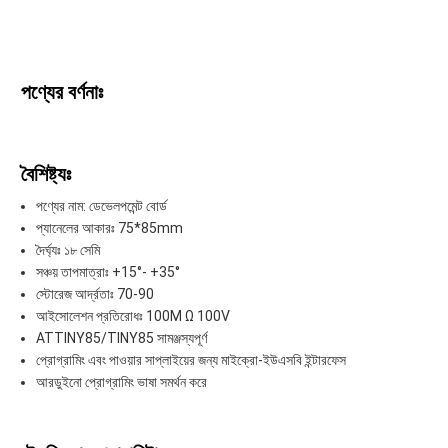
পণ্যের বর্ণনাঃ
বৈশিষ্ট্যঃ
পণ্যের নাম: ডেভেলপমেন্ট বোর্ড
প্যানেলের আকারঃ 75*85mm
দৈর্ঘ্যঃ ১৮ সেমি
সঞ্চয় তাপমাত্রাঃ +15°- +35°
স্টোরেজ আর্দ্রতাঃ 70-90
আইসোলেশন প্রতিরোধঃ 100M Ω 100V
ATTINY85/TINY85 সামঞ্জস্যপূর্ণ
প্রোগ্রামিং এবং পাওয়ার সাপ্লাইয়ের জন্য মাইক্রো-ইউএসবি ইন্টারফেস
আরডুইনো প্রোগ্রামিং ভাষা সমর্থন করে