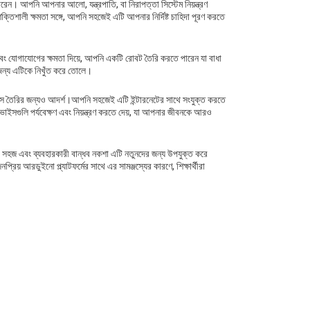
ন। আপনি আপনার আলো, যন্ত্রপাতি, বা নিরাপত্তা সিস্টেম নিয়ন্ত্রণ
্তিশালী ক্ষমতা সঙ্গে, আপনি সহজেই এটি আপনার নির্দিষ্ট চাহিদা পূরণ করতে
 এবং যোগাযোগের ক্ষমতা দিয়ে, আপনি একটি রোবট তৈরি করতে পারেন যা বাধা
র জন্য এটিকে নিখুঁত করে তোলে।
 ডিভাইস তৈরির জন্যও আদর্শ।আপনি সহজেই এটি ইন্টারনেটের সাথে সংযুক্ত করতে
াইসগুলি পর্যবেক্ষণ এবং নিয়ন্ত্রণ করতে দেয়, যা আপনার জীবনকে আরও
। এর সহজ এবং ব্যবহারকারী বান্ধব নকশা এটি নতুনদের জন্য উপযুক্ত করে
িয় আরডুইনো প্ল্যাটফর্মের সাথে এর সামঞ্জস্যের কারণে, শিক্ষার্থীরা