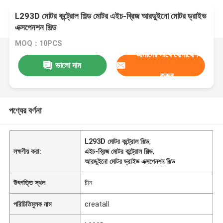
L293D মোটর কন্ট্রোল শিল্ড মোটর এইচ-ব্রিজ আরডুইনো মোটর ড্রাইভ
এক্সপেনশন শিল্ড
MOQ：10PCS
আমাদের সাথে যোগাযোগ
ভালো দাম
করুন
পণ্যের বর্ণনা
L293D মোটর কন্ট্রোল শিল্ড
,
লক্ষণীয় করা:
এইচ-ব্রিজ মোটর কন্ট্রোল শিল্ড
,
আরডুইনো মোটর ড্রাইভ এক্সপেনশন শিল্ড
উৎপত্তি স্থল
চীন
পরিচিতিমুলক নাম
creatall