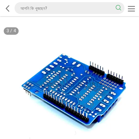
3
/
4