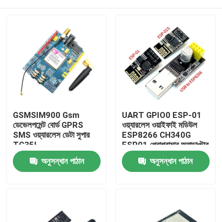
GSMSIM900 Gsm
UART GPIO0 ESP-01
ডেভেলপমেন্ট বোর্ড GPRS
ওয়্যারলেস ওয়াইফাই মডিউল
SMS ওয়্যারলেস ডেটা সুপার
ESP8266 CH340G
TC35I
ESP01 প্রোগ্রামার অ্যাডাপ্টার
বাড়ি
অনুসন্ধান পাঠান
অনুসন্ধান পাঠান
পণ্য
আমাদের সম্পর্কে