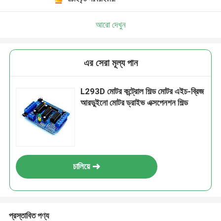
আরো দেখুন
এর সেরা মূল্য পান
L293D মোটর কন্ট্রোল শিল্ড মোটর এইচ-ব্রিজ
আরডুইনো মোটর ড্রাইভ এক্সপেনশন শিল্ড
চালিয়ে
প্রস্তাবিত পণ্য