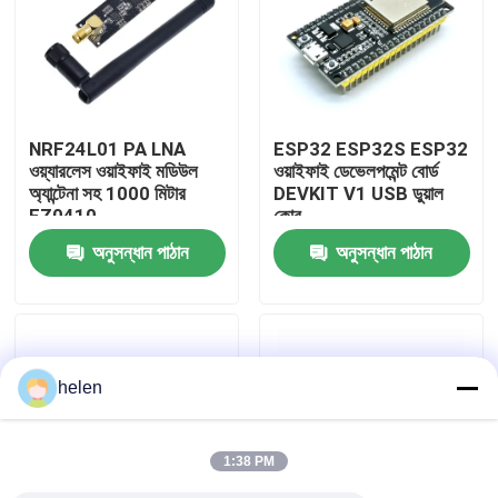
কারখানা পরিদর্শন
গুণমান নিয়ন্ত্রণ
NRF24L01 PA LNA
ESP32 ESP32S ESP32
ওয়্যারলেস ওয়াইফাই মডিউল
ওয়াইফাই ডেভেলপমেন্ট বোর্ড
অ্যান্টেনা সহ 1000 মিটার
DEVKIT V1 USB ডুয়াল
আমাদের সাথে যোগাযোগ করুন
FZ0410
কোর
অনুসন্ধান পাঠান
অনুসন্ধান পাঠান
খবর
মামলা
helen
ব্লগ
1:38 PM
এম্প্লিফায়ার বোর্ড মডিউল