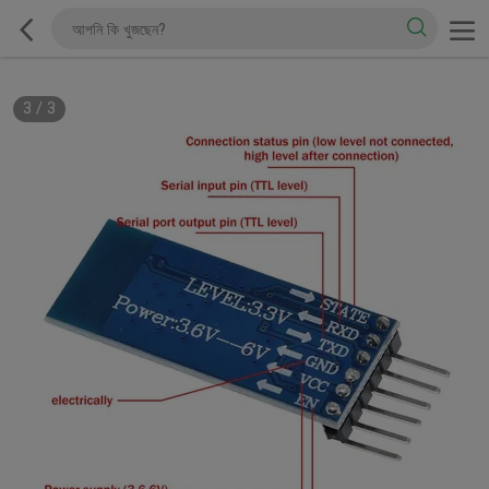
3
/
3