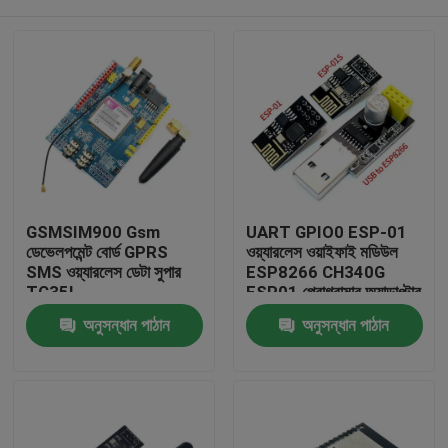
GSMSIM900 Gsm
UART GPIO0 ESP-01
ডেভেলপমেন্ট বোর্ড GPRS
ওয়্যারলেস ওয়াইফাই মডিউল
SMS ওয়্যারলেস ডেটা সুপার
ESP8266 CH340G
TC35I
ESP01 প্রোগ্রামার অ্যাডাপ্টার
বাড়ি
অনুসন্ধান পাঠান
অনুসন্ধান পাঠান
পণ্য
আমাদের সম্পর্কে