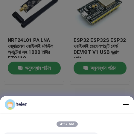
কারখানা পরিদর্শন
গুণমান নিয়ন্ত্রণ
NRF24L01 PA LNA
ESP32 ESP32S ESP32
ওয়্যারলেস ওয়াইফাই মডিউল
ওয়াইফাই ডেভেলপমেন্ট বোর্ড
অ্যান্টেনা সহ 1000 মিটার
DEVKIT V1 USB ডুয়াল
আমাদের সাথে যোগাযোগ করুন
FZ0410
কোর
অনুসন্ধান পাঠান
অনুসন্ধান পাঠান
খবর
মামলা
helen
ব্লগ
4:57 AM
এম্প্লিফায়ার বোর্ড মডিউল