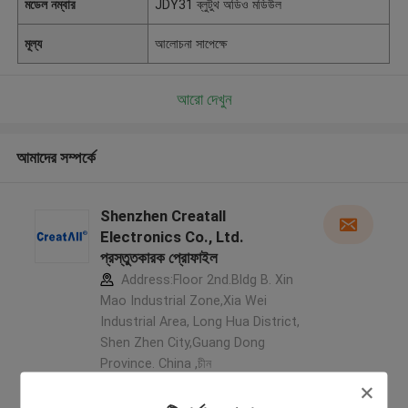
মডেল নম্বার
JDY31 ব্লুটুথ অডিও মডিউল
মূল্য
আলোচনা সাপেক্ষে
আরো দেখুন
আমাদের সম্পর্কে
Shenzhen Creatall
Electronics Co., Ltd.
প্রস্তুতকারক প্রোফাইল
Address:Floor 2nd.Bldg B. Xin
Mao Industrial Zone,Xia Wei
Industrial Area, Long Hua District,
Shen Zhen City,Guang Dong
Province. China ,চীন
5.0
যাচাইকৃত সরবরাহকারী