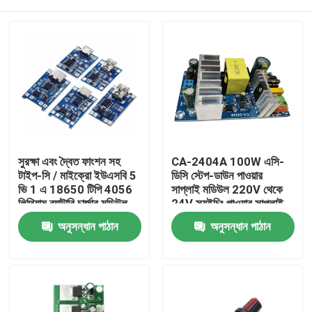
সুরক্ষা এবং দ্বৈত ফাংশন সহ
CA-2404A 100W এসি-
টাইপ-সি / মাইক্রো ইউএসবি 5
ডিসি স্টেপ-ডাউন পাওয়ার
ভি 1 এ 18650 টিপি 4056
সাপ্লাই মডিউল 220V থেকে
লিথিয়াম ব্যাটারি চার্জার মডিউল
24V স্যুইচিং পাওয়ার সাপ্লাই
বাড়ি
অনুসন্ধান পাঠান
অনুসন্ধান পাঠান
পণ্য
আমাদের সম্পর্কে