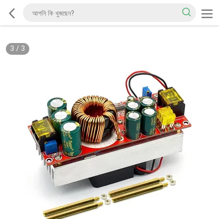
3
/
3