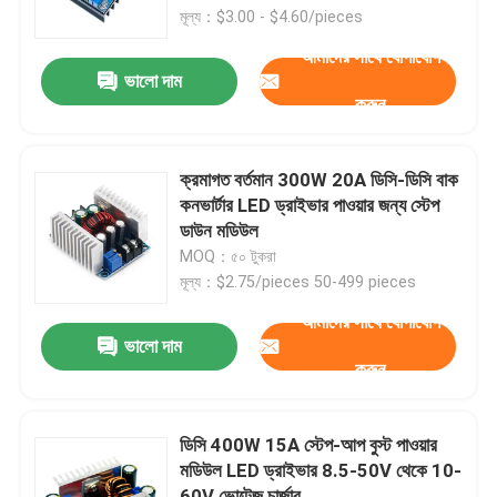
মূল্য：$3.00 - $4.60/pieces
আমাদের সাথে যোগাযোগ
কারখানা পরিদর্শন
ভালো দাম
করুন
গুণমান নিয়ন্ত্রণ
ক্রমাগত বর্তমান 300W 20A ডিসি-ডিসি বাক
আমাদের সাথে যোগাযোগ করুন
কনভার্টার LED ড্রাইভার পাওয়ার জন্য স্টেপ
ডাউন মডিউল
MOQ：৫০ টুকরা
খবর
মূল্য：$2.75/pieces 50-499 pieces
আমাদের সাথে যোগাযোগ
মামলা
ভালো দাম
করুন
ব্লগ
ডিসি 400W 15A স্টেপ-আপ বুস্ট পাওয়ার
মডিউল LED ড্রাইভার 8.5-50V থেকে 10-
এম্প্লিফায়ার বোর্ড মডিউল
60V ভোল্টেজ চার্জার