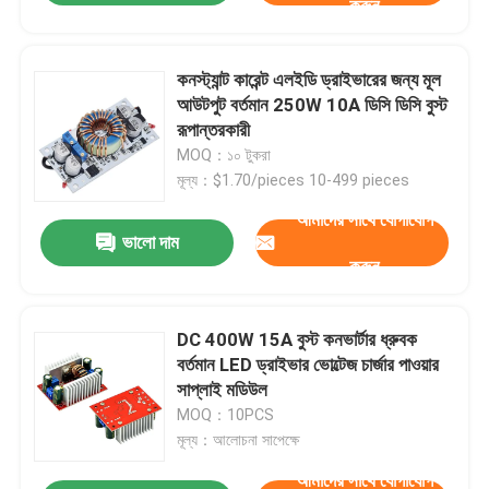
করুন
কনস্ট্যান্ট কারেন্ট এলইডি ড্রাইভারের জন্য মূল
আউটপুট বর্তমান 250W 10A ডিসি ডিসি বুস্ট
রূপান্তরকারী
MOQ：১০ টুকরা
মূল্য：$1.70/pieces 10-499 pieces
আমাদের সাথে যোগাযোগ
ভালো দাম
করুন
DC 400W 15A বুস্ট কনভার্টার ধ্রুবক
বর্তমান LED ড্রাইভার ভোল্টেজ চার্জার পাওয়ার
সাপ্লাই মডিউল
MOQ：10PCS
মূল্য：আলোচনা সাপেক্ষে
আমাদের সাথে যোগাযোগ