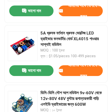
আমাদের সাথে যোগাযোগ
ভালো দাম
করুন
5A ধ্রুবক বর্তমান ধ্রুবক ভোল্টেজ LED
ড্রাইভার কনভার্টার বোর্ড XL4015 পাওয়ার
সাপ্লাই মডিউল
MOQ：100 টুকরা
মূল্য：$1.05/pieces 100-499 pieces
আমাদের সাথে যোগাযোগ
ভালো দাম
করুন
বাড়ি
ডিসি-ডিসি স্টেপ আপ মডিউল 9v-60V থেকে
পণ্য
12v-80V 48V বুস্টার রূপান্তরকারী গাড়ি
এলইডি ড্রাইভারের জন্য 600W
আমাদের সম্পর্কে
MOQ：১০ টুকরা