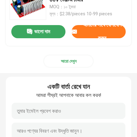
MOQ：১০ টুকরা
মূল্য：$2.38/pieces 10-99 pieces
পাওয়ার সাপ্লাই মডিউল
আমাদের সাথে যোগাযোগ
একটি বার্তা রেখে যান
ভালো দাম
ব্লুটুথ অডিও মডিউল
করুন
আমরা শীঘ্রই আপনাকে আবার কল করব!
বিএমএস ব্যাটারি সুরক্ষা বোর্ড
আরো দেখুন
হোম অ্যামপ্লিফায়ার
একটি বার্তা রেখে যান
অটো প্লেয়ার
আমরা শীঘ্রই আপনাকে আবার কল করব!
এলইডি টিভি যন্ত্রাংশ
ডিজিটাল অ্যামিটার ভোল্টমিটার