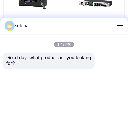
5.1 চ্যানেল 5600W প্রো
টাইমড প্লেব্যাক ব্রডকাস্ট
selena
পাওয়ার এমপ্লিফায়ার, ব্লুটুথ
সিস্টেম এমপি 3 আউটডোর মেটাল
ওয়্যারলেস ওয়াইফাই, ডলবি
কলাম এম্প্লিফায়ার সহ স্বয়ংক্রিয়
এইচডিএমআই অপটিক্যাল
রিং অ্যাম্প্লিফায়ার
1:45 PM
কোএক্সিয়াল, হোম থিয়েটার
ভালো দাম
ভালো দাম
কেটিভি-এর জন্য
Good day, what product are you looking 
for?
আমাদের সাথে যোগাযোগ করুন
আমাদের সাথে যোগাযোগ করুন
আরো দেখুন
বাড়ি
আমাদের সম্পর্কে
আমাদের সাথে যোগাযোগ করুন
Desktop Site
সাইট ম্যাপ
গোপনীয়তা নীতি