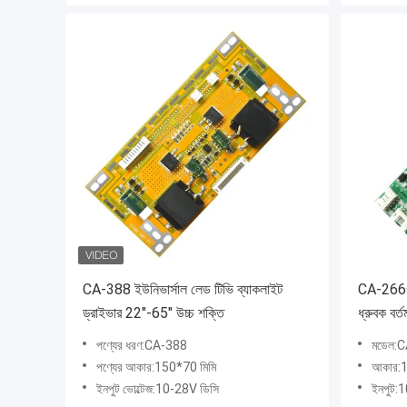
CA-388 ইউনিভার্সাল লেড টিভি ব্যাকলাইট
CA-266s 
ড্রাইভার 22"-65" উচ্চ শক্তি
ধ্রুবক বর
পণ্যের ধরণ:CA-388
মডেল:
পণ্যের আকার:150*70 মিমি
আকার:1
ইনপুট ভোল্টেজ:10-28V ডিসি
ইনপুট: