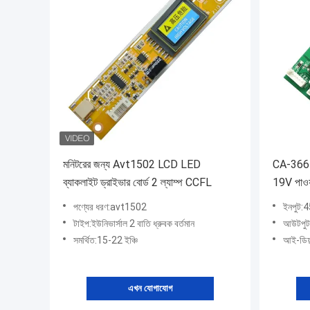
মনিটরের জন্য Avt1502 LCD LED
CA-366 L
ব্যাকলাইট ড্রাইভার বোর্ড 2 ল্যাম্প CCFL
19V পাওয়
পণ্যের ধরণ:avt1502
ইনপুট:
টাইপ:ইউনিভার্সাল 2 বাতি ধ্রুবক বর্তমান
আউটপু
সমর্থিত:15-22 ইঞ্চি
আই-ডি
এখন যোগাযোগ