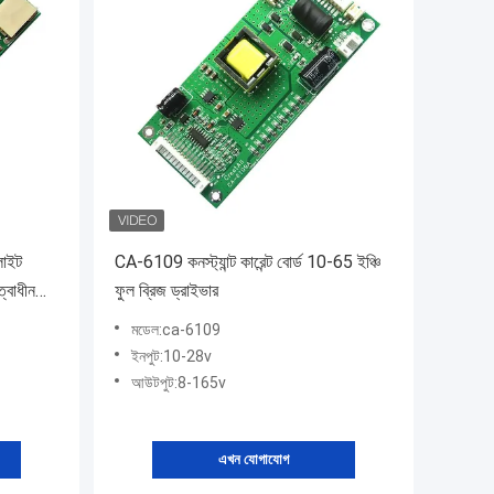
লাইট
CA-6109 কনস্ট্যান্ট কারেন্ট বোর্ড 10-65 ইঞ্চি
ত্বাধীন
ফুল ব্রিজ ড্রাইভার
মডেল:ca-6109
ইনপুট:10-28v
আউটপুট:8-165v
এখন যোগাযোগ