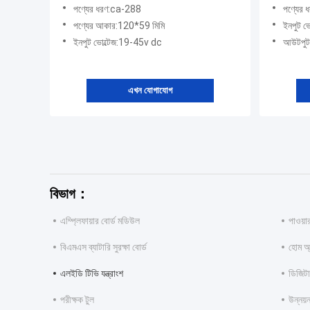
সামঞ্জস্যপূর্ণ ভোল্টেজ
পণ্যের ধরণ:ca-288
পণ্যের
পণ্যের আকার:120*59 মিমি
ইনপুট 
ইনপুট ভোল্টেজ:19-45v dc
আউটপুট
এখন যোগাযোগ
বিভাগ：
এম্প্লিফায়ার বোর্ড মডিউল
পাওয়া
বিএমএস ব্যাটারি সুরক্ষা বোর্ড
হোম অ্
এলইডি টিভি যন্ত্রাংশ
ডিজিটা
পরীক্ষক টুল
উন্নয়ন