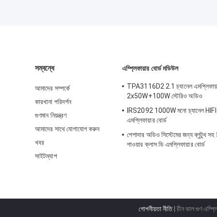
সম্বন্ধে
এম্প্লিফায়ার বোর্ড মডিউল
TPA3116D2 2.1 চ্যানেল এমপ্লিফায়া
আমাদের সম্পর্কে
2x50W+100W স্টেরিও অডিও
কারখানা পরিদর্শন
IRS2092 1000W মনো চ্যানেল HIFI 
গুণমান নিয়ন্ত্রণ
এমপ্লিফায়ার বোর্ড
আমাদের সাথে যোগাযোগ করুন
পেশাদার অডিও সিস্টেমের জন্য ব্লুটুথ 
খবর
পাওয়ার ক্লাস ডি এমপ্লিফায়ার বোর্ড
সাইটম্যাপ
গোপনীয়তা নীতি
| চীন ভাল গুণ এম্প্