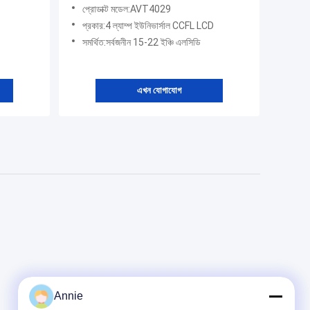
মনিটরের জন্য AVT4029
প্রোডাক্ট মডেল:AVT4029
প্রকার:4 ল্যাম্প ইউনিভার্সাল CCFL LCD
সমর্থিত:সর্বজনীন 15-22 ইঞ্চি এলসিডি
এখন যোগাযোগ
Annie