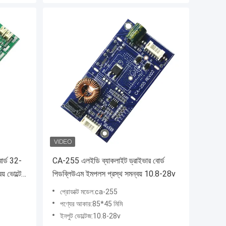
র্ড 32-
CA-255 এলইডি ব্যাকলাইট ড্রাইভার বোর্ড
িয় ভোল্টেজ
পিডব্লিউএম ইমপলস প্রস্থ সমন্বয় 10.8-28v
প্রোডাক্ট মডেল:ca-255
পণ্যের আকার:85*45 মিমি
ইনপুট ভোল্টেজ:10.8-28v