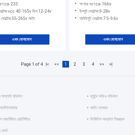
 ধরণ:ca-233
পণ্যের ধরণ:ca-166s
ভোল্টেজ:vcc:40-165v ভিন:12-24v
ইনপুট ভোল্টেজ:9-28v
 ভোল্টেজ:55-265v অটো
আউটপুট ভোল্টেজ:7.5-9.6v
এখন যোগাযোগ
এখন যোগাযোগ
Page 1 of 4
|<
<<
1
2
3
4
>>
>|
র সাপ্লাই মডিউল
ব্লুটুথ অডিও মডিউল
যামপ্লিফায়ার
অটো প্লেয়ার
ল অ্যামিটার ভোল্টমিটার
ডিজিটাল আর্দ্রতা নিয়ন্ত্রক
 বোর্ড