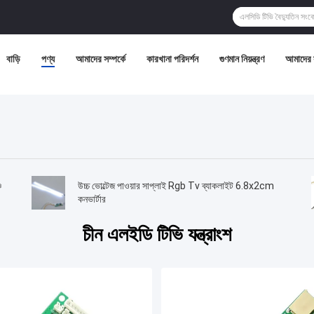
বাড়ি
পণ্য
আমাদের সম্পর্কে
কারখানা পরিদর্শন
গুণমান নিয়ন্ত্রণ
আমাদের 
ি
উচ্চ ভোল্টেজ পাওয়ার সাপ্লাই Rgb Tv ব্যাকলাইট 6.8x2cm
কনভার্টার
চীন এলইডি টিভি যন্ত্রাংশ