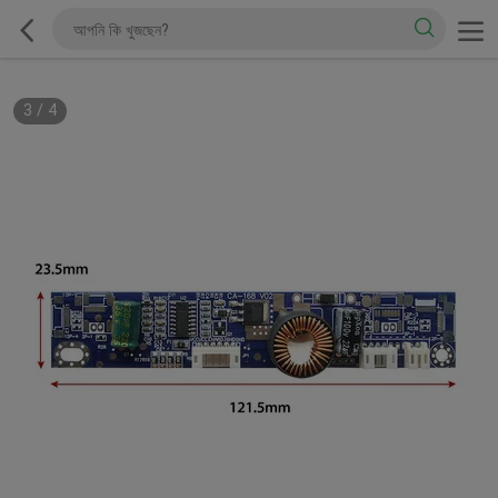
3
/
4