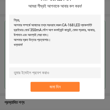
আমরা শীঘ্রই আপনাকে আবার কল করব!
আরো দেখুন
এর সেরা মূল্য পান
CA-168 LED ব্যাকলাইট ড্রাইভার বোর্ড
350mA স্টেপ আপ কনস্ট্যান্ট কারেন্ট
চালিয়ে
জমা দিন
প্রস্তাবিত পণ্য