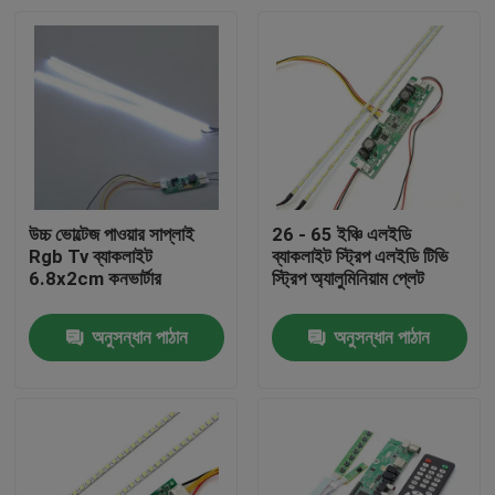
উচ্চ ভোল্টেজ পাওয়ার সাপ্লাই
26 - 65 ইঞ্চি এলইডি
Rgb Tv ব্যাকলাইট
ব্যাকলাইট স্ট্রিপ এলইডি টিভি
6.8x2cm কনভার্টার
স্ট্রিপ অ্যালুমিনিয়াম প্লেট
অনুসন্ধান পাঠান
অনুসন্ধান পাঠান
বাড়ি
পণ্য
আমাদের সম্পর্কে