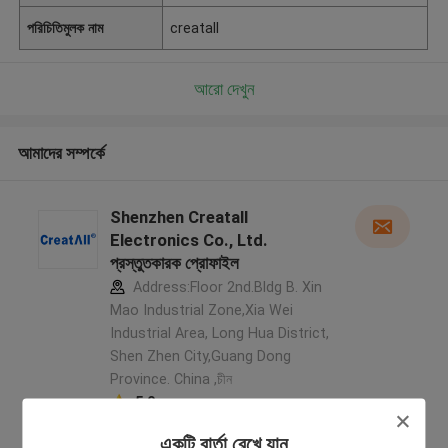
পরিচিতিমুলক নাম
creatall
আরো দেখুন
আমাদের সম্পর্কে
Shenzhen Creatall
Electronics Co., Ltd.
প্রস্তুতকারক প্রোফাইল
Address:Floor 2nd.Bldg B. Xin
Mao Industrial Zone,Xia Wei
Industrial Area, Long Hua District,
Shen Zhen City,Guang Dong
Province. China ,চীন
5.0
যাচাইকৃত সরবরাহকারী
একটি বার্তা রেখে যান