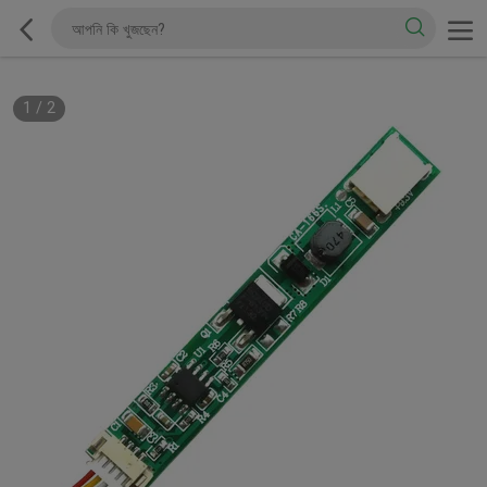
1
/
2