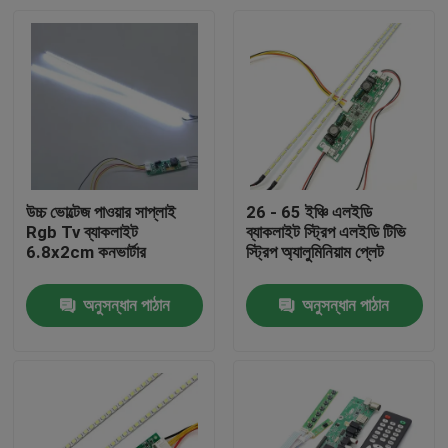
উচ্চ ভোল্টেজ পাওয়ার সাপ্লাই
26 - 65 ইঞ্চি এলইডি
Rgb Tv ব্যাকলাইট
ব্যাকলাইট স্ট্রিপ এলইডি টিভি
6.8x2cm কনভার্টার
স্ট্রিপ অ্যালুমিনিয়াম প্লেট
অনুসন্ধান পাঠান
অনুসন্ধান পাঠান
বাড়ি
পণ্য
আমাদের সম্পর্কে