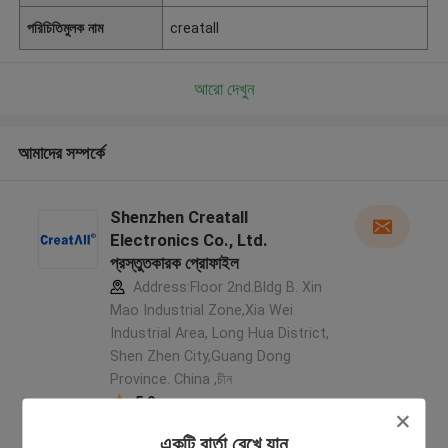
পরিচিতিমুলক নাম
creatall
আরো দেখুন
আমাদের সম্পর্কে
Shenzhen Creatall
Electronics Co., Ltd.
প্রস্তুতকারক প্রোফাইল
Address:Floor 2nd.Bldg B. Xin
Mao Industrial Zone,Xia Wei
Industrial Area, Long Hua District,
Shen Zhen City,Guang Dong
Province. China ,চীন
5.0
যাচাইকৃত সরবরাহকারী
একটি বার্তা রেখে যান