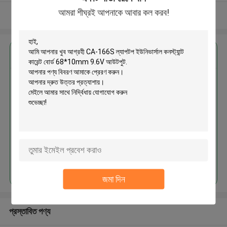
আমরা শীঘ্রই আপনাকে আবার কল করব!
আরো দেখুন
এর সেরা মূল্য পান
CA-166S ল্যাপটপ ইউনিভার্সাল কনস্ট্যান্ট
কারেন্ট বোর্ড 68*10mm 9.6V আউটপুট
চালিয়ে
জমা দিন
প্রস্তাবিত পণ্য