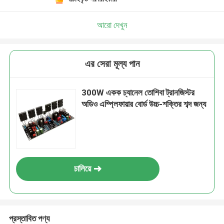
একটি বার্তা রেখে যান
আমরা শীঘ্রই আপনাকে আবার কল করব!
আরো দেখুন
এর সেরা মূল্য পান
300W একক চ্যানেল তোশিবা ট্রানজিস্টর
অডিও এম্প্লিফায়ার বোর্ড উচ্চ-শক্তির শব্দ জন্য
চালিয়ে
জমা দিন
প্রস্তাবিত পণ্য