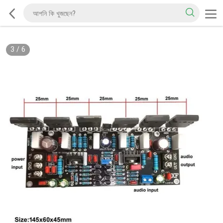
3
/
6