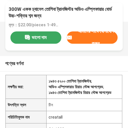
300W একক চ্যানেল তোশিবা ট্রানজিস্টর অডিও এম্প্লিফায়ার বোর্ড
উচ্চ-শক্তির শব্দ জন্য
মূল্য：$22.00/pieces 1-49 pieces
আমাদের সাথে যোগাযোগ
ভালো দাম
করুন
পণ্যের বর্ণনা
১৯৪৩ ৫২০০ তোশিবা ট্রানজিস্টর
,
লক্ষণীয় করা:
অডিও এম্প্লিফায়ার রিয়ার স্টেজ আপগ্রেড
,
১৯৪৩ তোশিবা ট্রানজিস্টর রিয়ার স্টেজ আপগ্রেড
উৎপত্তি স্থল
চীন
পরিচিতিমুলক নাম
creatall