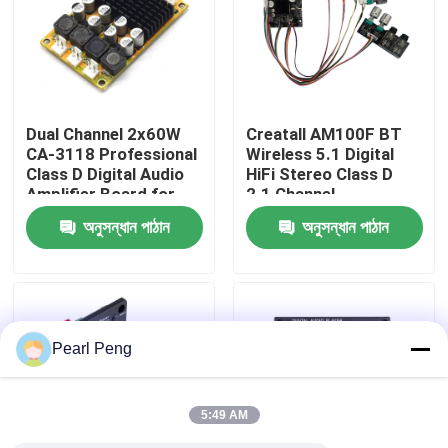
কারখানা পরিদর্শন
গুণমান নিয়ন্ত্রণ
Dual Channel 2x60W
Creatall AM100F BT
CA-3118 Professional
Wireless 5.1 Digital
Class D Digital Audio
HiFi Stereo Class D
আমাদের সাথে যোগাযোগ করুন
Amplifier Board for
2.1 Channel
Receivers & Speakers
50Wx2+100W
অনুসন্ধান পাঠান
অনুসন্ধান পাঠান
DC8-24V
Amplifier Board Home
খবর
Receivers Amplifiers
মামলা
Pearl Peng
ব্লগ
5:49 AM
এম্প্লিফায়ার বোর্ড মডিউল