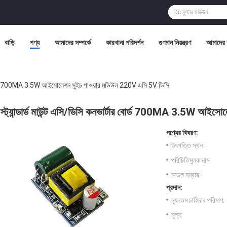
বাড়ি
পণ্য
আমাদের সম্পর্কে
কারখানা পরিদর্শন
গুণমান নিয়ন্ত্রণ
আমাদের 
্টার বোর্ড 700MA 3.5W আইসোলেশন সুইচ পাওয়ার মডিউল 220V এসি 5V ডিসি
স্ট্যান্ডার্ড মাউন্ট এসি/ডিসি কনভার্টার বোর্ড 700MA 3.5W আ
পণ্যের বিবরণ:
উৎপত্তি স্থল:
পরিচিতিমুলক নাম:
মডেল নম্বার:
প্রদান:
ন্যূনতম চাহিদার পরিমাণ:
মূল্য: