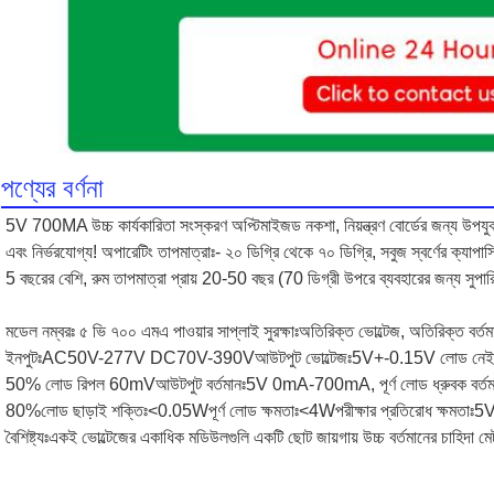
পণ্যের বর্ণনা
5V 700MA উচ্চ কার্যকারিতা সংস্করণ অপ্টিমাইজড নকশা, নিয়ন্ত্রণ বোর্ডের জন্য উপযুক্ত,
এবং নির্ভরযোগ্য! অপারেটিং তাপমাত্রাঃ- ২০ ডিগ্রি থেকে ৭০ ডিগ্রি, সবুজ স্বর্ণের ক্যা
5 বছরের বেশি, রুম তাপমাত্রা প্রায় 20-50 বছর (70 ডিগ্রী উপরে ব্যবহারের জন্য সুপারি
মডেল নম্বরঃ ৫ ভি ৭০০ এমএ পাওয়ার সাপ্লাই সুরক্ষাঃ
অতিরিক্ত ভোল্টেজ, অতিরিক্ত বর্তমান
ইনপুটঃ
AC50V-277V DC70V-390V
আউটপুট ভোল্টেজঃ
5V+-0.15V লোড নেই এবং
50% লোড রিপল 60mV
আউটপুট বর্তমানঃ
5V 0mA-700mA, পূর্ণ লোড ধ্রুবক বর্তম
80%
লোড ছাড়াই শক্তিঃ
<0.05W
পূর্ণ লোড ক্ষমতাঃ
<4W
পরীক্ষার প্রতিরোধ ক্ষমতাঃ
5V
বৈশিষ্ট্যঃ
একই ভোল্টেজের একাধিক মডিউলগুলি একটি ছোট জায়গায় উচ্চ বর্তমানের চাহিদা ম