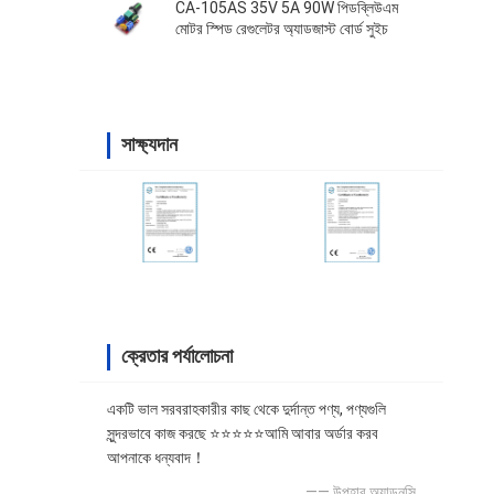
CA-105AS 35V 5A 90W পিডব্লিউএম
মোটর স্পিড রেগুলেটর অ্যাডজাস্ট বোর্ড সুইচ
সাক্ষ্যদান
ক্রেতার পর্যালোচনা
একটি ভাল সরবরাহকারীর কাছ থেকে দুর্দান্ত পণ্য, পণ্যগুলি
সুন্দরভাবে কাজ করছে ⭐⭐⭐⭐⭐আমি আবার অর্ডার করব
আপনাকে ধন্যবাদ！
—— উপহার অ্যাডনসি