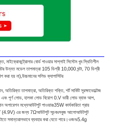
 মাইক্রোকন্ট্রোলার বোর্ড পাওয়ার সাপ্লাই সিস্টেম খুব স্থিতিশীল 
পাসিটর উন্নত মডেল তাপমাত্রা 105 ডিগ্রী 10,000 ঘন্টা, 70 ডিগ্রী 
শ করা হয় না),উচ্চমানের সলিড ক্যাপাসিটর
, অতিরিক্ত তাপমাত্রা, অতিরিক্ত শক্তি, শর্ট সার্কিট সুরক্ষা
ভোল্টেজ 
 পূর্ণ লোড, হালকা লোড বিয়োগ 0.V ভারী লোড ব্যাক আপ, 
ান অপারেশন মধ্যে
আউটপুট পাওয়ারঃ
35W কার্যকারিতা প্রায় 
 (4.9V) এর জন্য 7Ω
আউটপুট সূচকঃ
সবুজ আলো
আউটপুট 
েটাতে সমান্তরালভাবে ব্যবহার করা যেতে পারে।
ওজনঃ
5.4g