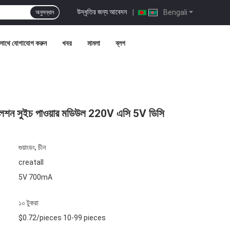
উদ্ধৃতির জন্য আবেদন
|
Bengali
অনুসন্ধান
সাথে যোগাযোগ করুন
খবর
মামলা
ব্লগ
ইসোলেশন সুইচ পাওয়ার মডিউল 220V এসি 5V ডিসি
গুয়াংডং, চীন
creatall
5V 700mA
১০ টুকরা
$0.72/pieces 10-99 pieces