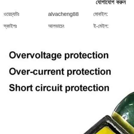
যোগাযোগ করুন
ওয়েচ্যাটঃ
alvacheng88
মোবাইল:
স্কাইপঃ
আলভাচেং
ই-মেইল: