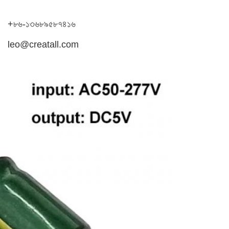
+৮৬-১৩৬৮৯৫৮৭৪১৬
leo@creatall.com