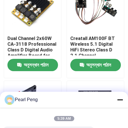
কারখানা পরিদর্শন
গুণমান নিয়ন্ত্রণ
Dual Channel 2x60W
Creatall AM100F BT
CA-3118 Professional
Wireless 5.1 Digital
Class D Digital Audio
HiFi Stereo Class D
আমাদের সাথে যোগাযোগ করুন
Amplifier Board for
2.1 Channel
Receivers & Speakers
50Wx2+100W
অনুসন্ধান পাঠান
অনুসন্ধান পাঠান
DC8-24V
Amplifier Board Home
খবর
Receivers Amplifiers
মামলা
Pearl Peng
ব্লগ
5:39 AM
এম্প্লিফায়ার বোর্ড মডিউল