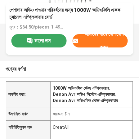
পেশাদার অডিও পাওয়ার পরিবর্ধনের জন্য 1000W অডিওফিলি একক
চ্যানেল এম্প্লিফায়ার বোর্ড
মূল্য：$64.50/pieces 1-49 pieces
আমাদের সাথে যোগাযোগ
ভালো দাম
করুন
পণ্যের বর্ণনা
1000W অডিওফিল স্টেজ এম্প্লিফায়ার
,
লক্ষণীয় করা:
Denon Avr অডিও সিস্টেম এম্প্লিফায়ার
,
Denon Avr অডিওফিল স্টেজ এম্প্লিফায়ার
উৎপত্তি স্থল
গুয়াংডং, চীন
পরিচিতিমুলক নাম
CreatAll