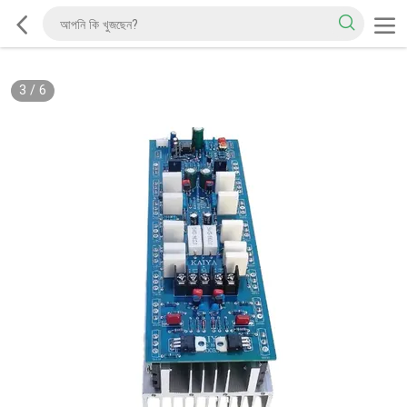
3
/
6