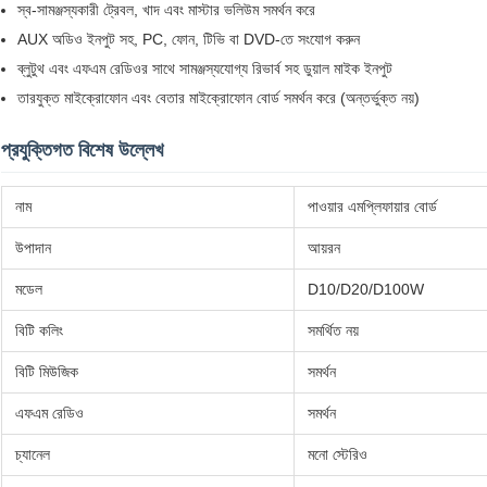
স্ব-সামঞ্জস্যকারী ট্রেবল, খাদ এবং মাস্টার ভলিউম সমর্থন করে
AUX অডিও ইনপুট সহ, PC, ফোন, টিভি বা DVD-তে সংযোগ করুন
ব্লুটুথ এবং এফএম রেডিওর সাথে সামঞ্জস্যযোগ্য রিভার্ব সহ ডুয়াল মাইক ইনপুট
তারযুক্ত মাইক্রোফোন এবং বেতার মাইক্রোফোন বোর্ড সমর্থন করে (অন্তর্ভুক্ত নয়)
প্রযুক্তিগত বিশেষ উল্লেখ
নাম
পাওয়ার এমপ্লিফায়ার বোর্ড
উপাদান
আয়রন
মডেল
D10/D20/D100W
বিটি কলিং
সমর্থিত নয়
বিটি মিউজিক
সমর্থন
এফএম রেডিও
সমর্থন
চ্যানেল
মনো স্টেরিও