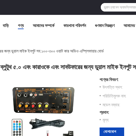
বাড়ি
পণ্য
আমাদের সম্পর্কে
কারখানা পরিদর্শন
গুণমান নিয়ন্ত্রণ
আমাদের 
ের জন্য ডুয়াল মাইক ইনপুট সহ ১০০-৩০০ ওয়াট কার অডিও এম্প্লিফায়ার বোর্ড
ব্লুটুথ ৫.০ এবং কারাওকে এবং সাবউফারের জন্য ডুয়াল মাইক ইনপুট 
পণ্যের বিবরণ:
উৎপত্তি স্থল:
পরিচিতিমুলক নাম:
মডেল নম্বার:
প্রদান:
মূল্য:
যোগাযোগ