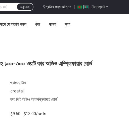
উদ্ধৃতির জন্য আবেদন
|
Bengali
অনুসন্ধান
সাথে যোগাযোগ করুন
খবর
মামলা
ব্লগ
সহ ১০০-৩০০ ওয়াট কার অডিও এম্প্লিফায়ার বোর্ড
গুয়াংডং, চীন
creatall
কার বিটি অডিও অ্যামপ্লিফায়ার বোর্ড
$9.60 - $13.00/sets