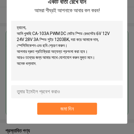
একটি বার্তা রেখে যান
আমরা শীঘ্রই আপনাকে আবার কল করব!
আরো দেখুন
এর সেরা মূল্য পান
CA-103A PWM DC মোটর স্পিড
রেগুলেটর 6V 12V 24V 28V 3A স্পিড
সুইচ 1203BK
চালিয়ে
জমা দিন
প্রস্তাবিত পণ্য