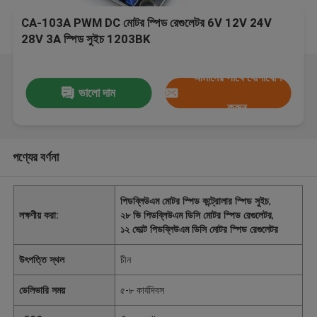
CA-103A PWM DC মোটর স্পিড রেগুলেটর 6V 12V 24V
28V 3A স্পিড সুইচ 1203BK
আমাদের সাথে যোগাযোগ
ভালো দাম
করুন
পণ্যের বর্ণনা
পিডব্লিউএম মোটর স্পিড কন্ট্রোলার স্পিড সুইচ
,
লক্ষণীয় করা:
২৮ ভি পিডব্লিউএম ডিসি মোটর স্পিড রেগুলেটর
,
১২ ভোল্ট পিডব্লিউএম ডিসি মোটর স্পিড রেগুলেটর
উৎপত্তি স্থল
চীন
ডেলিভারি সময়
৫-৮ কার্যদিবস