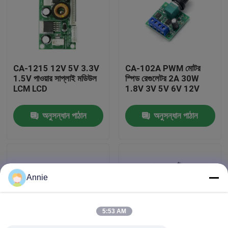
কারখানা পরিদর্শন
গুণমান নিয়ন্ত্রণ
CA-1215 12V 5V 3.3V
CA-102A PWM মোটর
1.5V পাওয়ার সাপ্লাই মডিউল
স্পিড রেগুলেটর 2A 30W
LCM LCD
1.8V 3V 5V 6V 12V
আমাদের সাথে যোগাযোগ করুন
অনুসন্ধান পাঠান
অনুসন্ধান পাঠান
খবর
মামলা
Annie
ব্লগ
5:53 AM
এম্প্লিফায়ার বোর্ড মডিউল