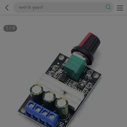
1
/
4