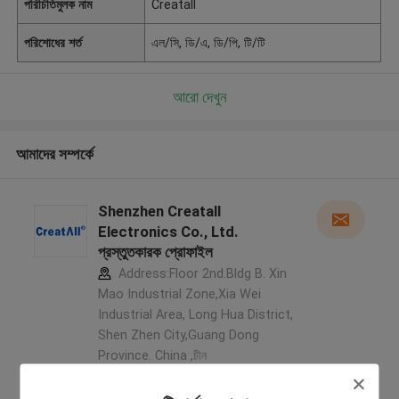
পরিচিতিমুলক নাম
Creatall
পরিশোধের শর্ত
এল/সি, ডি/এ, ডি/পি, টি/টি
আরো দেখুন
আমাদের সম্পর্কে
Shenzhen Creatall
Electronics Co., Ltd.
প্রস্তুতকারক প্রোফাইল
Address:Floor 2nd.Bldg B. Xin
Mao Industrial Zone,Xia Wei
Industrial Area, Long Hua District,
Shen Zhen City,Guang Dong
Province. China ,চীন
5.0
যাচাইকৃত সরবরাহকারী