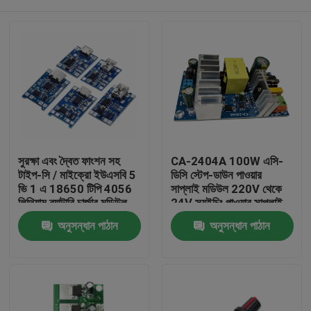
সুরক্ষা এবং দ্বৈত ফাংশন সহ
CA-2404A 100W এসি-
টাইপ-সি / মাইক্রো ইউএসবি 5
ডিসি স্টেপ-ডাউন পাওয়ার
ভি 1 এ 18650 টিপি 4056
সাপ্লাই মডিউল 220V থেকে
লিথিয়াম ব্যাটারি চার্জার মডিউল
24V স্যুইচিং পাওয়ার সাপ্লাই
বাড়ি
অনুসন্ধান পাঠান
অনুসন্ধান পাঠান
পণ্য
আমাদের সম্পর্কে