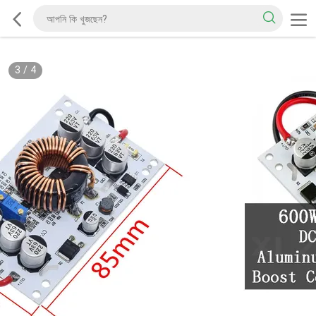
3
/
4