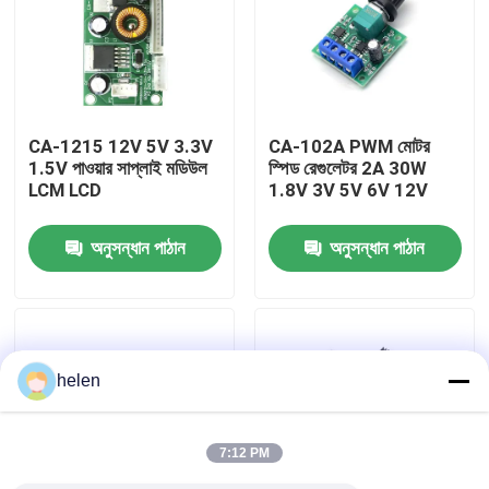
কারখানা পরিদর্শন
গুণমান নিয়ন্ত্রণ
CA-1215 12V 5V 3.3V
CA-102A PWM মোটর
1.5V পাওয়ার সাপ্লাই মডিউল
স্পিড রেগুলেটর 2A 30W
LCM LCD
1.8V 3V 5V 6V 12V
আমাদের সাথে যোগাযোগ করুন
অনুসন্ধান পাঠান
অনুসন্ধান পাঠান
খবর
মামলা
helen
ব্লগ
7:12 PM
এম্প্লিফায়ার বোর্ড মডিউল