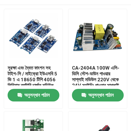
সুরক্ষা এবং দ্বৈত ফাংশন সহ
CA-2404A 100W এসি-
টাইপ-সি / মাইক্রো ইউএসবি 5
ডিসি স্টেপ-ডাউন পাওয়ার
ভি 1 এ 18650 টিপি 4056
সাপ্লাই মডিউল 220V থেকে
লিথিয়াম ব্যাটারি চার্জার মডিউল
24V স্যুইচিং পাওয়ার সাপ্লাই
বাড়ি
অনুসন্ধান পাঠান
অনুসন্ধান পাঠান
পণ্য
আমাদের সম্পর্কে