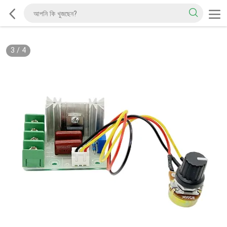
3
/
4