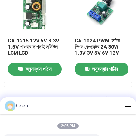
কারখানা পরিদর্শন
গুণমান নিয়ন্ত্রণ
CA-1215 12V 5V 3.3V
CA-102A PWM মোটর
1.5V পাওয়ার সাপ্লাই মডিউল
স্পিড রেগুলেটর 2A 30W
LCM LCD
1.8V 3V 5V 6V 12V
আমাদের সাথে যোগাযোগ করুন
অনুসন্ধান পাঠান
অনুসন্ধান পাঠান
খবর
মামলা
helen
ব্লগ
2:05 PM
এম্প্লিফায়ার বোর্ড মডিউল