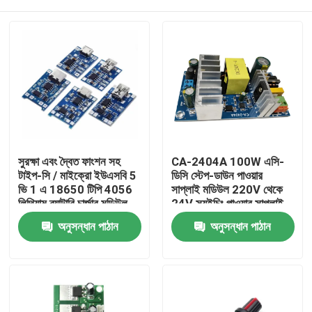
সুরক্ষা এবং দ্বৈত ফাংশন সহ
CA-2404A 100W এসি-
টাইপ-সি / মাইক্রো ইউএসবি 5
ডিসি স্টেপ-ডাউন পাওয়ার
ভি 1 এ 18650 টিপি 4056
সাপ্লাই মডিউল 220V থেকে
লিথিয়াম ব্যাটারি চার্জার মডিউল
24V স্যুইচিং পাওয়ার সাপ্লাই
বাড়ি
অনুসন্ধান পাঠান
অনুসন্ধান পাঠান
পণ্য
আমাদের সম্পর্কে