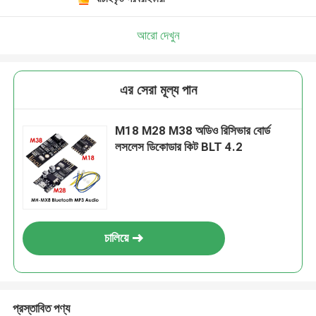
একটি বার্তা রেখে যান
আমরা শীঘ্রই আপনাকে আবার কল করব!
আরো দেখুন
এর সেরা মূল্য পান
M18 M28 M38 অডিও রিসিভার বোর্ড
লসলেস ডিকোডার কিট BLT 4.2
চালিয়ে
জমা দিন
প্রস্তাবিত পণ্য