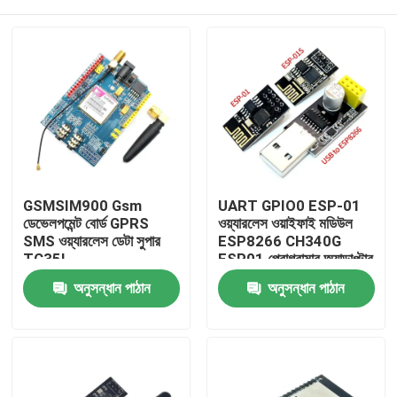
GSMSIM900 Gsm
UART GPIO0 ESP-01
ডেভেলপমেন্ট বোর্ড GPRS
ওয়্যারলেস ওয়াইফাই মডিউল
SMS ওয়্যারলেস ডেটা সুপার
ESP8266 CH340G
TC35I
ESP01 প্রোগ্রামার অ্যাডাপ্টার
বাড়ি
অনুসন্ধান পাঠান
অনুসন্ধান পাঠান
পণ্য
আমাদের সম্পর্কে