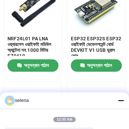
কারখানা পরিদর্শন
গুণমান নিয়ন্ত্রণ
NRF24L01 PA LNA
ESP32 ESP32S ESP32
ওয়্যারলেস ওয়াইফাই মডিউল
ওয়াইফাই ডেভেলপমেন্ট বোর্ড
অ্যান্টেনা সহ 1000 মিটার
DEVKIT V1 USB ডুয়াল
আমাদের সাথে যোগাযোগ করুন
FZ0410
কোর
অনুসন্ধান পাঠান
অনুসন্ধান পাঠান
খবর
মামলা
selena
ব্লগ
12:35 AM
এম্প্লিফায়ার বোর্ড মডিউল