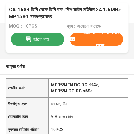
CA-1584 ডিসি থেকে ডিসি বাক স্টেপ ডাউন মডিউল 3A 1.5MHz
MP1584 সামঞ্জস্যযোগ্য
MOQ：10PCS
মূল্য：আলোচনা সাপেক্ষে
আমাদের সাথে যোগাযোগ
ভালো দাম
করুন
পণ্যের বর্ণনা
MP1584EN DC DC মডিউল
,
লক্ষণীয় করা:
MP1584 DC DC মডিউল
উৎপত্তি স্থল
গুয়াংডং, চীন
ডেলিভারি সময়
5-8 কাজের দিন
ন্যূনতম চাহিদার পরিমাণ
10PCS