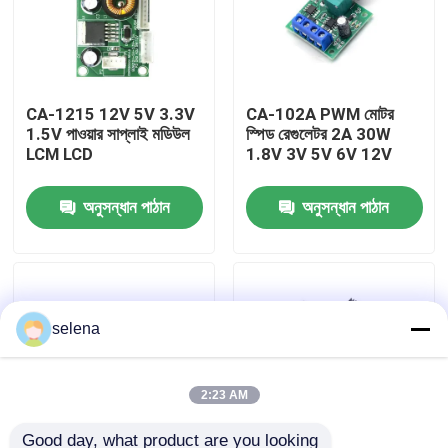
কারখানা পরিদর্শন
CA-1215 12V 5V 3.3V
CA-102A PWM মোটর
গুণমান নিয়ন্ত্রণ
1.5V পাওয়ার সাপ্লাই মডিউল
স্পিড রেগুলেটর 2A 30W
LCM LCD
1.8V 3V 5V 6V 12V
আমাদের সাথে যোগাযোগ করুন
অনুসন্ধান পাঠান
অনুসন্ধান পাঠান
খবর
মামলা
selena
এম্প্লিফায়ার বোর্ড মডিউল
2:23 AM
পাওয়ার সাপ্লাই মডিউল
Good day, what product are you looking 