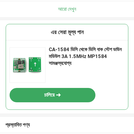
আমরা শীঘ্রই আপনাকে আবার কল করব!
আরো দেখুন
এর সেরা মূল্য পান
CA-1584 ডিসি থেকে ডিসি বাক স্টেপ ডাউন
মডিউল 3A 1.5MHz MP1584
সামঞ্জস্যযোগ্য
চালিয়ে
জমা দিন
প্রস্তাবিত পণ্য