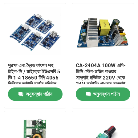
সুরক্ষা এবং দ্বৈত ফাংশন সহ
CA-2404A 100W এসি-
টাইপ-সি / মাইক্রো ইউএসবি 5
ডিসি স্টেপ-ডাউন পাওয়ার
ভি 1 এ 18650 টিপি 4056
সাপ্লাই মডিউল 220V থেকে
লিথিয়াম ব্যাটারি চার্জার মডিউল
24V স্যুইচিং পাওয়ার সাপ্লাই
অনুসন্ধান পাঠান
অনুসন্ধান পাঠান
বাড়ি
পণ্য
আমাদের সম্পর্কে