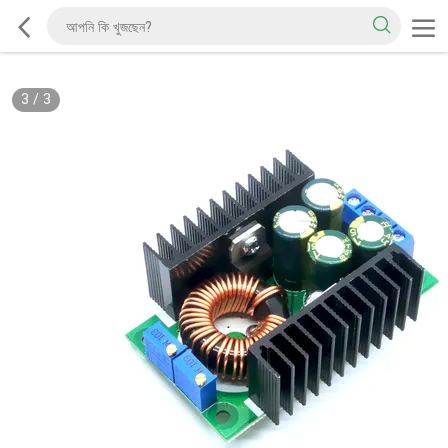
3
/
3