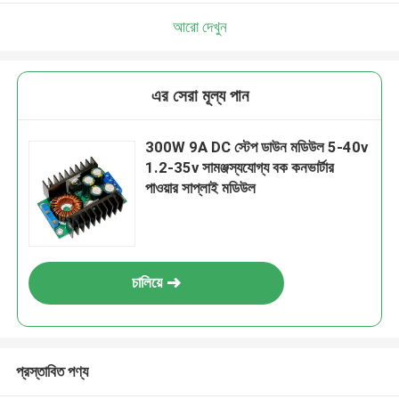
আমরা শীঘ্রই আপনাকে আবার কল করব!
আরো দেখুন
এর সেরা মূল্য পান
300W 9A DC স্টেপ ডাউন মডিউল 5-40v
1.2-35v সামঞ্জস্যযোগ্য বক কনভার্টার
পাওয়ার সাপ্লাই মডিউল
চালিয়ে
জমা দিন
প্রস্তাবিত পণ্য