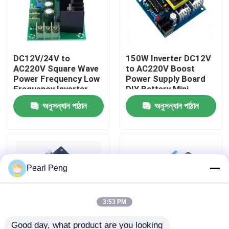
কারখানা পরিদর্শন
DC12V/24V to
150W Inverter DC12V
গুণমান নিয়ন্ত্রণ
AC220V Square Wave
to AC220V Boost
Power Frequency Low
Power Supply Board
Frequency Inverter
DIY Battery Mini
আমাদের সাথে যোগাযোগ করুন
Drive Board 300W
Inverter Module
অনুসন্ধান পাঠান
অনুসন্ধান পাঠান
Boost Module
খবর
মামলা
Pearl Peng
ব্লগ
3:53 PM
এম্প্লিফায়ার বোর্ড মডিউল
Good day, what product are you looking 