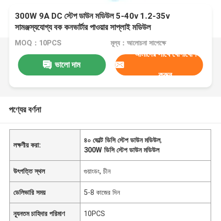
300W 9A DC স্টেপ ডাউন মডিউল 5-40v 1.2-35v
সামঞ্জস্যযোগ্য বক কনভার্টার পাওয়ার সাপ্লাই মডিউল
MOQ：10PCS
মূল্য：আলোচনা সাপেক্ষে
আমাদের সাথে যোগাযোগ
ভালো দাম
করুন
পণ্যের বর্ণনা
৪০ ভোল্ট ডিসি স্টেপ ডাউন মডিউল
,
লক্ষণীয় করা:
300W ডিসি স্টেপ ডাউন মডিউল
উৎপত্তি স্থল
গুয়াংডং, চীন
ডেলিভারি সময়
5-8 কাজের দিন
ন্যূনতম চাহিদার পরিমাণ
10PCS