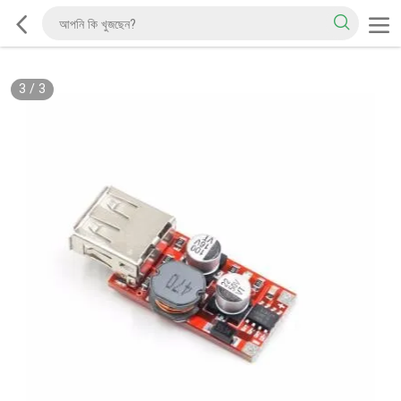
3
/
3