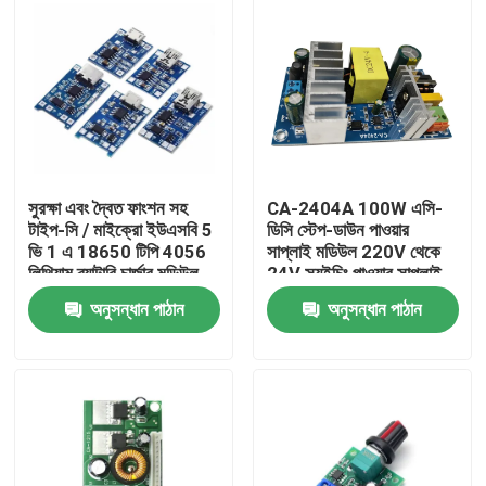
সুরক্ষা এবং দ্বৈত ফাংশন সহ
CA-2404A 100W এসি-
টাইপ-সি / মাইক্রো ইউএসবি 5
ডিসি স্টেপ-ডাউন পাওয়ার
ভি 1 এ 18650 টিপি 4056
সাপ্লাই মডিউল 220V থেকে
লিথিয়াম ব্যাটারি চার্জার মডিউল
24V স্যুইচিং পাওয়ার সাপ্লাই
অনুসন্ধান পাঠান
অনুসন্ধান পাঠান
বাড়ি
পণ্য
আমাদের সম্পর্কে