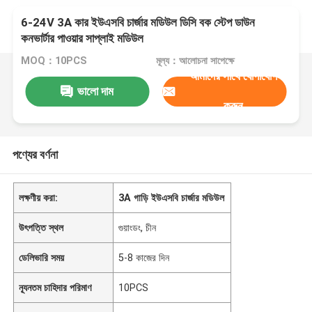
6-24V 3A কার ইউএসবি চার্জার মডিউল ডিসি বক স্টেপ ডাউন
কনভার্টার পাওয়ার সাপ্লাই মডিউল
MOQ：10PCS
মূল্য：আলোচনা সাপেক্ষে
আমাদের সাথে যোগাযোগ
ভালো দাম
করুন
পণ্যের বর্ণনা
লক্ষণীয় করা:
3A গাড়ি ইউএসবি চার্জার মডিউল
উৎপত্তি স্থল
গুয়াংডং, চীন
ডেলিভারি সময়
5-8 কাজের দিন
ন্যূনতম চাহিদার পরিমাণ
10PCS