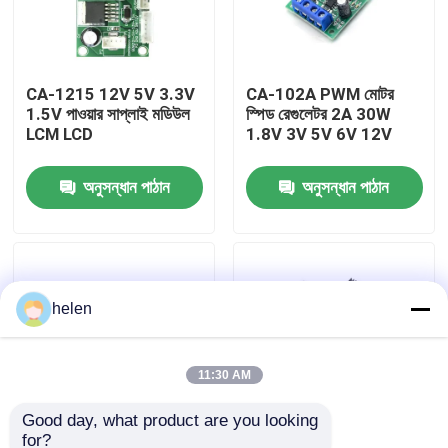
কারখানা পরিদর্শন
CA-1215 12V 5V 3.3V
CA-102A PWM মোটর
1.5V পাওয়ার সাপ্লাই মডিউল
স্পিড রেগুলেটর 2A 30W
গুণমান নিয়ন্ত্রণ
LCM LCD
1.8V 3V 5V 6V 12V
আমাদের সাথে যোগাযোগ করুন
অনুসন্ধান পাঠান
অনুসন্ধান পাঠান
খবর
helen
মামলা
ব্লগ
11:30 AM
Good day, what product are you looking 
এম্প্লিফায়ার বোর্ড মডিউল
for?
CA-105AS 35V 5A
150W ডিসি-ডিসি বুস্ট