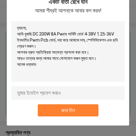
একটি বার্তা রেখে যান
আমরা শীঘ্রই আপনাকে আবার কল করব!
আরো দেখুন
এর সেরা মূল্য পান
DC 200W 8A Pwm সার্কিট বোর্ড 4-
38V 1.25-36V ইনভার্টার Pwm Pcb
বোর্ড
চালিয়ে
জমা দিন
প্রস্তাবিত পণ্য