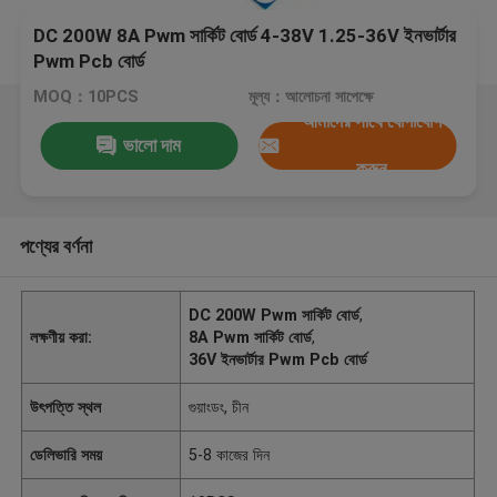
DC 200W 8A Pwm সার্কিট বোর্ড 4-38V 1.25-36V ইনভার্টার
Pwm Pcb বোর্ড
MOQ：10PCS
মূল্য：আলোচনা সাপেক্ষে
আমাদের সাথে যোগাযোগ
ভালো দাম
করুন
পণ্যের বর্ণনা
DC 200W Pwm সার্কিট বোর্ড
,
লক্ষণীয় করা:
8A Pwm সার্কিট বোর্ড
,
36V ইনভার্টার Pwm Pcb বোর্ড
উৎপত্তি স্থল
গুয়াংডং, চীন
ডেলিভারি সময়
5-8 কাজের দিন