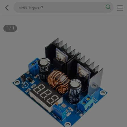
1
/
1