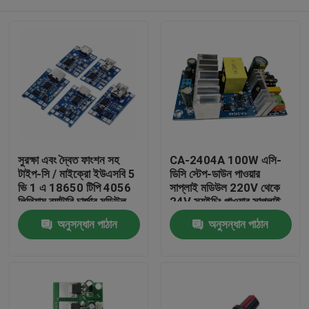
সুরক্ষা এবং দ্বৈত ফাংশন সহ
CA-2404A 100W এসি-
টাইপ-সি / মাইক্রো ইউএসবি 5
ডিসি স্টেপ-ডাউন পাওয়ার
ভি 1 এ 18650 টিপি 4056
সাপ্লাই মডিউল 220V থেকে
লিথিয়াম ব্যাটারি চার্জার মডিউল
24V স্যুইচিং পাওয়ার সাপ্লাই
বাড়ি
অনুসন্ধান পাঠান
অনুসন্ধান পাঠান
পণ্য
আমাদের সম্পর্কে