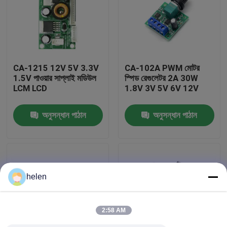
কারখানা পরিদর্শন
গুণমান নিয়ন্ত্রণ
CA-1215 12V 5V 3.3V
CA-102A PWM মোটর
1.5V পাওয়ার সাপ্লাই মডিউল
স্পিড রেগুলেটর 2A 30W
LCM LCD
1.8V 3V 5V 6V 12V
আমাদের সাথে যোগাযোগ করুন
অনুসন্ধান পাঠান
অনুসন্ধান পাঠান
খবর
মামলা
helen
এম্প্লিফায়ার বোর্ড মডিউল
2:58 AM
পাওয়ার সাপ্লাই মডিউল