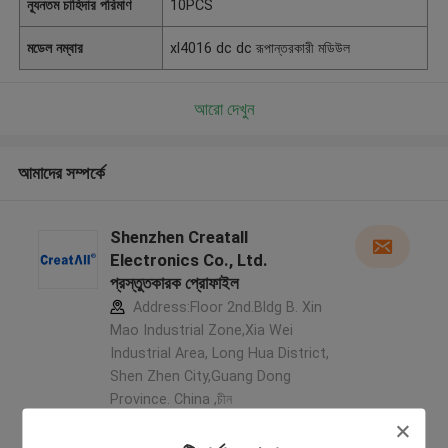
ন্যূনতম চাহিদার পরিমাণ
10PCS
মডেল নম্বার
xl4016 dc dc রূপান্তরকারী মডিউল
আরো দেখুন
আমাদের সম্পর্কে
Shenzhen Creatall
Electronics Co., Ltd.
প্রস্তুতকারক প্রোফাইল
Address:Floor 2nd.Bldg B. Xin
Mao Industrial Zone,Xia Wei
Industrial Area, Long Hua District,
Shen Zhen City,Guang Dong
Province. China ,চীন
5.0
যাচাইকৃত সরবরাহকারী