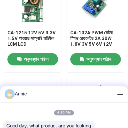
কারখানা পরিদর্শন
CA-1215 12V 5V 3.3V
CA-102A PWM মোটর
গুণমান নিয়ন্ত্রণ
1.5V পাওয়ার সাপ্লাই মডিউল
স্পিড রেগুলেটর 2A 30W
LCM LCD
1.8V 3V 5V 6V 12V
আমাদের সাথে যোগাযোগ করুন
অনুসন্ধান পাঠান
অনুসন্ধান পাঠান
খবর
মামলা
Annie
ব্লগ
6:59 PM
এম্প্লিফায়ার বোর্ড মডিউল
Good day, what product are you looking 