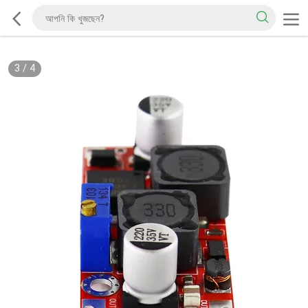
3
/
4