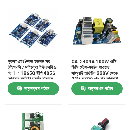
সুরক্ষা এবং দ্বৈত ফাংশন সহ
CA-2404A 100W এসি-
টাইপ-সি / মাইক্রো ইউএসবি 5
ডিসি স্টেপ-ডাউন পাওয়ার
ভি 1 এ 18650 টিপি 4056
সাপ্লাই মডিউল 220V থেকে
লিথিয়াম ব্যাটারি চার্জার মডিউল
24V স্যুইচিং পাওয়ার সাপ্লাই
অনুসন্ধান পাঠান
অনুসন্ধান পাঠান
বাড়ি
পণ্য
আমাদের সম্পর্কে