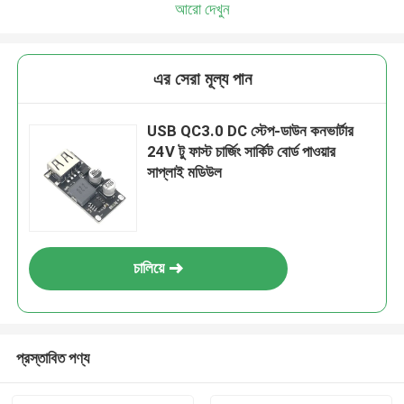
আরো দেখুন
আমরা শীঘ্রই আপনাকে আবার কল করব!
এর সেরা মূল্য পান
USB QC3.0 DC স্টেপ-ডাউন কনভার্টার
24V টু ফাস্ট চার্জিং সার্কিট বোর্ড পাওয়ার
সাপ্লাই মডিউল
চালিয়ে
জমা দিন
প্রস্তাবিত পণ্য