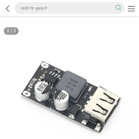
3
/
3