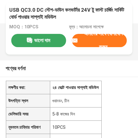
USB QC3.0 DC স্টেপ-ডাউন কনভার্টার 24V টু ফাস্ট চার্জিং সার্কিট
বোর্ড পাওয়ার সাপ্লাই মডিউল
MOQ：10PCS
মূল্য：আলোচনা সাপেক্ষে
আমাদের সাথে যোগাযোগ
ভালো দাম
করুন
পণ্যের বর্ণনা
লক্ষণীয় করা:
২৪ ভোল্ট পাওয়ার সাপ্লাই মডিউল
উৎপত্তি স্থল
গুয়াংডং, চীন
ডেলিভারি সময়
5-8 কাজের দিন
ন্যূনতম চাহিদার পরিমাণ
10PCS