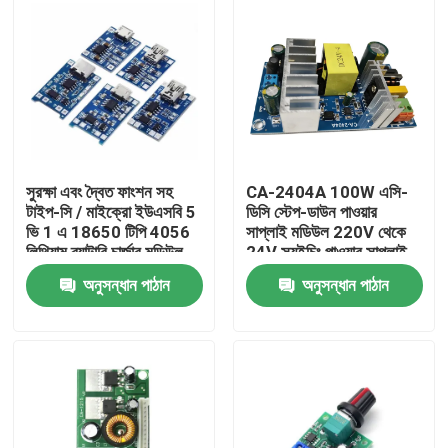
সুরক্ষা এবং দ্বৈত ফাংশন সহ
CA-2404A 100W এসি-
টাইপ-সি / মাইক্রো ইউএসবি 5
ডিসি স্টেপ-ডাউন পাওয়ার
ভি 1 এ 18650 টিপি 4056
সাপ্লাই মডিউল 220V থেকে
লিথিয়াম ব্যাটারি চার্জার মডিউল
24V স্যুইচিং পাওয়ার সাপ্লাই
অনুসন্ধান পাঠান
অনুসন্ধান পাঠান
বাড়ি
পণ্য
আমাদের সম্পর্কে