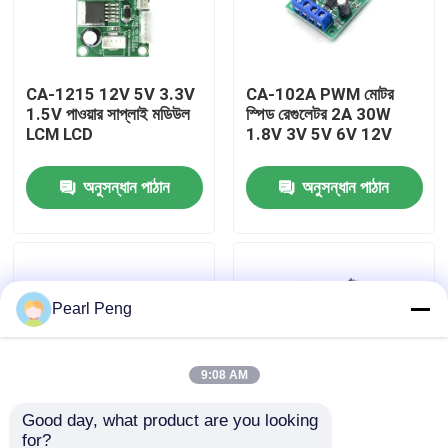
কারখানা পরিদর্শন
CA-1215 12V 5V 3.3V
CA-102A PWM মোটর
1.5V পাওয়ার সাপ্লাই মডিউল
স্পিড রেগুলেটর 2A 30W
গুণমান নিয়ন্ত্রণ
LCM LCD
1.8V 3V 5V 6V 12V
আমাদের সাথে যোগাযোগ করুন
অনুসন্ধান পাঠান
অনুসন্ধান পাঠান
খবর
Pearl Peng
মামলা
ব্লগ
9:08 AM
Good day, what product are you looking 
এম্প্লিফায়ার বোর্ড মডিউল
for?
CA-105AS 35V 5A
150W ডিসি-ডিসি বুস্ট