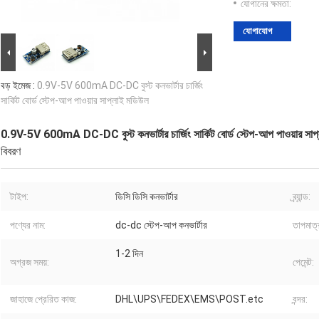
যোগানের ক্ষমতা:
যোগাযোগ
বড় ইমেজ :
0.9V-5V 600mA DC-DC বুস্ট কনভার্টার চার্জিং
সার্কিট বোর্ড স্টেপ-আপ পাওয়ার সাপ্লাই মডিউল
0.9V-5V 600mA DC-DC বুস্ট কনভার্টার চার্জিং সার্কিট বোর্ড স্টেপ-আপ পাওয়ার সা
বিবরণ
টাইপ:
ডিসি ডিসি কনভার্টার
ব্র্যান্ড:
পণ্যের নাম:
dc-dc স্টেপ-আপ কনভার্টার
তাপমাত্
1-2 দিন
অগ্রজ সময়:
পেমেন্ট:
জাহাজে প্রেরিত কাজ:
DHL\UPS\FEDEX\EMS\POST.etc
বন্দর: