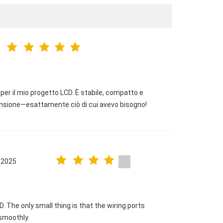
er il mio progetto LCD. È stabile, compatto e
ensione—esattamente ciò di cui avevo bisogno!
.2025
 The only small thing is that the wiring ports
 smoothly.