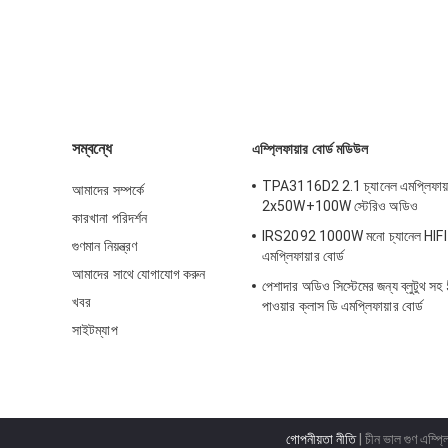
সম্বন্ধে
এম্প্লিফায়ার বোর্ড মডিউল
TPA3116D2 2.1 চ্যানেল এমপ্লিফায়া
আমাদের সম্পর্কে
2x50W+100W স্টেরিও অডিও
কারখানা পরিদর্শন
IRS2092 1000W মনো চ্যানেল HIFI 
গুণমান নিয়ন্ত্রণ
এমপ্লিফায়ার বোর্ড
আমাদের সাথে যোগাযোগ করুন
পেশাদার অডিও সিস্টেমের জন্য ব্লুটুথ 
খবর
পাওয়ার ক্লাস ডি এমপ্লিফায়ার বোর্ড
সাইটম্যাপ
গোপনীয়তা নীতি
| চীন ভাল গুণ এম্প্