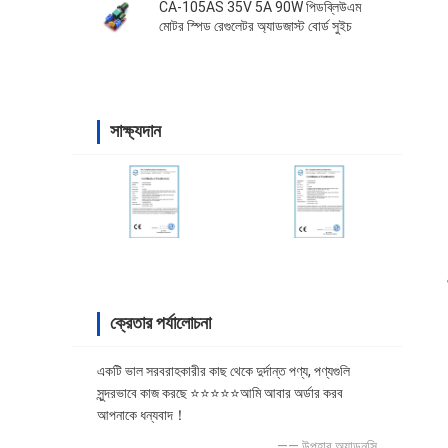
CA-105AS 35V 5A 90W পিডব্লিউএম
মোটর স্পিড রেগুলেটর অ্যাডজাস্ট বোর্ড সুইচ
সাক্ষ্যদান
ক্রেতার পর্যালোচনা
একটি ভাল সরবরাহকারীর কাছ থেকে দুর্দান্ত পণ্য, পণ্যগুলি
সুন্দরভাবে কাজ করছে ⭐⭐⭐⭐⭐আমি আবার অর্ডার করব
আপনাকে ধন্যবাদ！
—— উপহার অ্যাডনসি