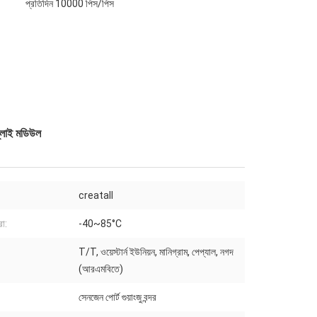
প্রতিদিন 10000 পিস/পিস
প্লাই মডিউল
creatall
রা:
-40~85°C
T/T, ওয়েস্টার্ন ইউনিয়ন, মানিগ্রাম, পেপ্যাল, নগদ
(আরএমবিতে)
সেনজেন পোর্ট গুয়াংজু বন্দর