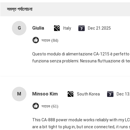
সমস্ত পর্যালোচনা
G
Giulia
Italy
Dec 21.2025
সহায়ক (84)
Questo modulo di alimentazione CA-1215 è perfetto p
funziona senza problemi. Nessuna fluttuazione di t
M
Minsoo Kim
South Korea
Dec 13
সহায়ক (61)
This CA-888 power module works reliably with my LCD.
are a bit tight to plug in, but once connected, it runs