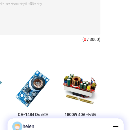
(
0
/ 3000)
CA-1484 Dc থেকে
1800W 40A পাওয়ার
Dc স্টেপ ডাউন মডিউল
সাপ্লাই মডিউল DC DC
helen
পিসিবি সার্কিট বোর্ড 10-
কনস্ট্যান্ট ভোল্টেজ কারেন্ট