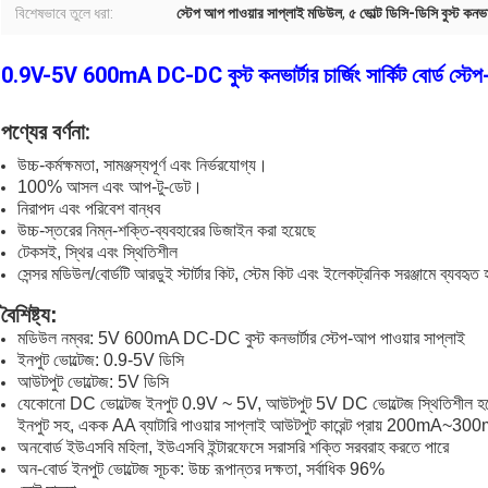
বিশেষভাবে তুলে ধরা:
স্টেপ আপ পাওয়ার সাপ্লাই মডিউল
,
৫ ভোল্ট ডিসি-ডিসি বুস্ট কনভার
0.9V-5V 600mA DC-DC বুস্ট কনভার্টার চার্জিং সার্কিট বোর্ড স্টে
পণ্যের বর্ণনা:
উচ্চ-কর্মক্ষমতা, সামঞ্জস্যপূর্ণ এবং নির্ভরযোগ্য।
100% আসল এবং আপ-টু-ডেট।
নিরাপদ এবং পরিবেশ বান্ধব
উচ্চ-স্তরের নিম্ন-শক্তি-ব্যবহারের ডিজাইন করা হয়েছে
টেকসই, স্থির এবং স্থিতিশীল
সেন্সর মডিউল/বোর্ডটি আরডুই স্টার্টার কিট, স্টেম কিট এবং ইলেকট্রনিক সরঞ্জামে ব্যবহৃত হ
বৈশিষ্ট্য:
মডিউল নম্বর: 5V 600mA DC-DC বুস্ট কনভার্টার স্টেপ-আপ পাওয়ার সাপ্লাই
ইনপুট ভোল্টেজ: 0.9-5V ডিসি
আউটপুট ভোল্টেজ: 5V ডিসি
যেকোনো DC ভোল্টেজ ইনপুট 0.9V ~ 5V, আউটপুট 5V DC ভোল্টেজ স্থিতিশীল হতে 
ইনপুট সহ, একক AA ব্যাটারি পাওয়ার সাপ্লাই আউটপুট কারেন্ট প্রায় 200mA~30
অনবোর্ড ইউএসবি মহিলা, ইউএসবি ইন্টারফেসে সরাসরি শক্তি সরবরাহ করতে পারে
অন-বোর্ড ইনপুট ভোল্টেজ সূচক: উচ্চ রূপান্তর দক্ষতা, সর্বাধিক 96%