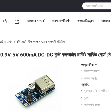
বাড়ি
পণ্য
আমাদের সম্পর্কে
কারখানা পরিদর্শন
গুণমান নিয়ন্ত্রণ
আমাদের 
চার্জিং সার্কিট বোর্ড স্টেপ-আপ পাওয়ার সাপ্লাই মডিউল
0.9V-5V 600mA DC-DC বুস্ট কনভার্টার চার্জিং সার্কিট বোর্ড স্
পণ্যের বিবরণ:
উৎপত্তি স্থল:
মডেল নম্বার:
প্রদান:
ন্যূনতম চাহিদার পরিমাণ:
মূল্য:
ডেলিভারি সময়: