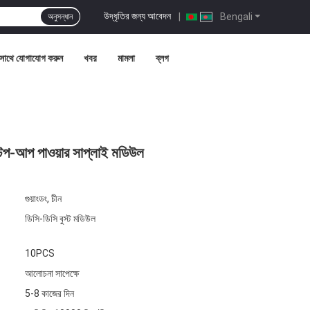
উদ্ধৃতির জন্য আবেদন
|
Bengali
অনুসন্ধান
সাথে যোগাযোগ করুন
খবর
মামলা
ব্লগ
টেপ-আপ পাওয়ার সাপ্লাই মডিউল
গুয়াংডং, চীন
ডিসি-ডিসি বুস্ট মডিউল
10PCS
আলোচনা সাপেক্ষে
5-8 কাজের দিন