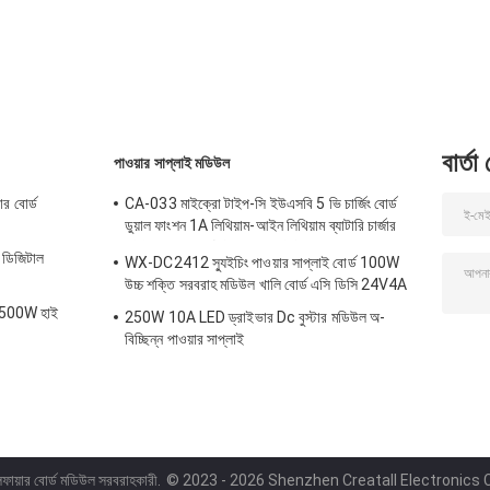
60 ইঞ্চি 220V 110V
VGH VCOM.AVDD
সাপ্লাই মডিউল LED
AC
4
ভোল্টমিটার
বার্তা
পাওয়ার সাপ্লাই মডিউল
র বোর্ড
CA-033 মাইক্রো টাইপ-সি ইউএসবি 5 ভি চার্জিং বোর্ড
ডুয়াল ফাংশন 1A লিথিয়াম-আইন লিথিয়াম ব্যাটারি চার্জার
মডিউল 18650 টিপি4056 আইসি পণ্য
ডিজিটাল
WX-DC2412 স্যুইচিং পাওয়ার সাপ্লাই বোর্ড 100W
উচ্চ শক্তি সরবরাহ মডিউল খালি বোর্ড এসি ডিসি 24V4A
সহ 500W হাই
250W 10A LED ড্রাইভার Dc বুস্টার মডিউল অ-
বিচ্ছিন্ন পাওয়ার সাপ্লাই
লিফায়ার বোর্ড মডিউল সরবরাহকারী.
© 2023 - 2026 Shenzhen Creatall Electronics Co.