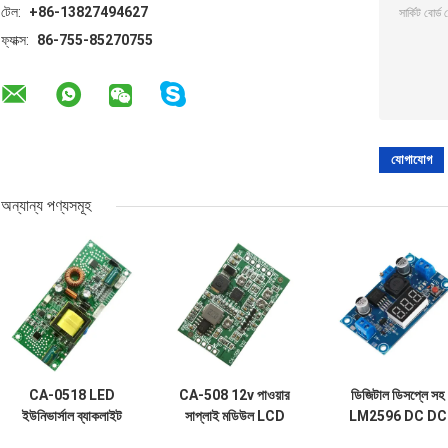
টেল:
+86-13827494627
ফ্যাক্স:
86-755-85270755
অন্যান্য পণ্যসমূহ
CA-0518 LED
CA-508 12v পাওয়ার
ডিজিটাল ডিসপ্লে সহ
ইউনিভার্সাল ব্যাকলাইট
সাপ্লাই মডিউল LCD
LM2596 DC DC
কনস্ট্যান্ট কারেন্ট বোর্ড 19-
TCON বোর্ড VGL
অ্যাডজাস্টেবল পাওয়ার