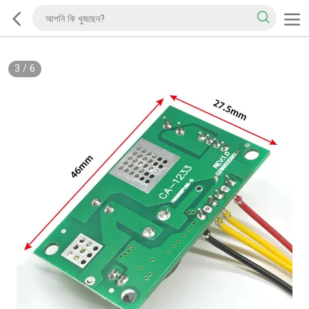
3
/
6