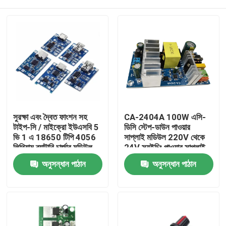
সুরক্ষা এবং দ্বৈত ফাংশন সহ
CA-2404A 100W এসি-
টাইপ-সি / মাইক্রো ইউএসবি 5
ডিসি স্টেপ-ডাউন পাওয়ার
ভি 1 এ 18650 টিপি 4056
সাপ্লাই মডিউল 220V থেকে
লিথিয়াম ব্যাটারি চার্জার মডিউল
24V স্যুইচিং পাওয়ার সাপ্লাই
বাড়ি
অনুসন্ধান পাঠান
অনুসন্ধান পাঠান
পণ্য
আমাদের সম্পর্কে