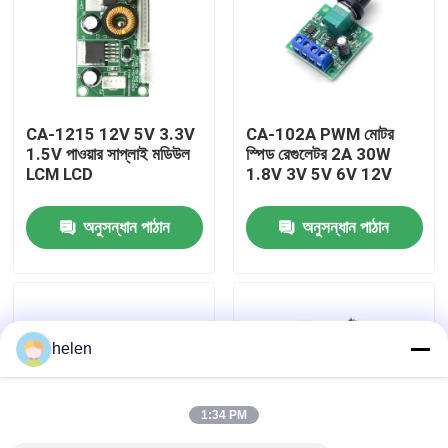
কারখানা পরিদর্শন
গুণমান নিয়ন্ত্রণ
CA-1215 12V 5V 3.3V
CA-102A PWM মোটর
1.5V পাওয়ার সাপ্লাই মডিউল
স্পিড রেগুলেটর 2A 30W
LCM LCD
1.8V 3V 5V 6V 12V
আমাদের সাথে যোগাযোগ করুন
অনুসন্ধান পাঠান
অনুসন্ধান পাঠান
খবর
মামলা
helen
ব্লগ
1:34 PM
এম্প্লিফায়ার বোর্ড মডিউল