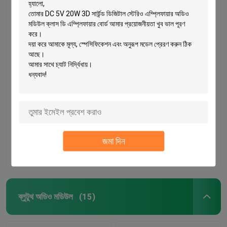
CA-0518 LED ইউনিভার্সাল
CA-508 12v পাওয়ার সাপ্লাই
ব্যাকলাইট কনস্ট্যান্ট কারেন্ট বোর্ড
মডিউল LCD TCON বোর্ড
19-60 ইঞ্চি 220V 110V
VGL VGH VCOM.AVDD
AC
4
ভালো দাম
ভালো দাম
জমা দিন
আমাদের সাথে যোগাযোগ করুন
আমাদের সাথে যোগাযোগ করুন
বাড়ি
পণ্য
ব্লুটুথ অডিও মডিউল
(15)
আমাদের সম্পর্কে