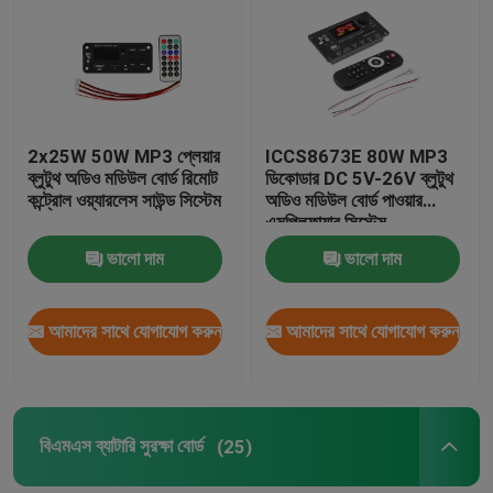
কারখানা পরিদর্শন
গুণমান নিয়ন্ত্রণ
2x25W 50W MP3 প্লেয়ার
ICCS8673E 80W MP3
ব্লুটুথ অডিও মডিউল বোর্ড রিমোট
ডিকোডার DC 5V-26V ব্লুটুথ
কন্ট্রোল ওয়্যারলেস সাউন্ড সিস্টেম
অডিও মডিউল বোর্ড পাওয়ার
আমাদের সাথে যোগাযোগ করুন
এমপ্লিফায়ার সিস্টেম
ভালো দাম
ভালো দাম
খবর
আমাদের সাথে যোগাযোগ করুন
আমাদের সাথে যোগাযোগ করুন
মামলা
ব্লগ
বিএমএস ব্যাটারি সুরক্ষা বোর্ড
(25)
এম্প্লিফায়ার বোর্ড মডিউল