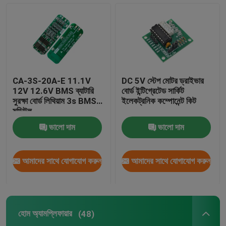
পাওয়ার সাপ্লাই মডিউল
ব্লুটুথ অডিও মডিউল
CA-3S-20A-E 11.1V
DC 5V স্টেপ মোটর ড্রাইভার
বিএমএস ব্যাটারি সুরক্ষা বোর্ড
12V 12.6V BMS ব্যাটারি
বোর্ড ইন্টিগ্রেটেড সার্কিট
সুরক্ষা বোর্ড লিথিয়াম 3s BMS
ইলেকট্রনিক কম্পোনেন্ট কিট
মডিউল
হোম অ্যামপ্লিফায়ার
ভালো দাম
ভালো দাম
অটো প্লেয়ার
আমাদের সাথে যোগাযোগ করুন
আমাদের সাথে যোগাযোগ করুন
এলইডি টিভি যন্ত্রাংশ
হোম অ্যামপ্লিফায়ার
(48)
ডিজিটাল অ্যামিটার ভোল্টমিটার