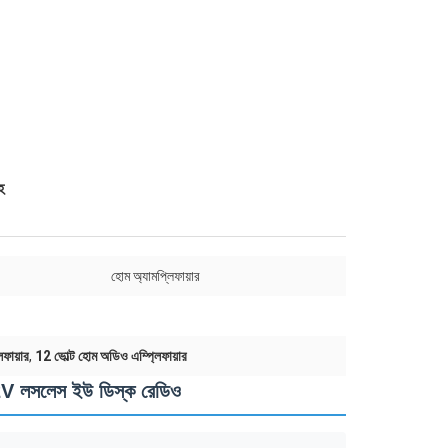
হ
হোম অ্যামপ্লিফায়ার
িফায়ার
,
12 ভোল্ট হোম অডিও এম্প্লিফায়ার
12V লসলেস ইউ ডিস্ক রেডিও