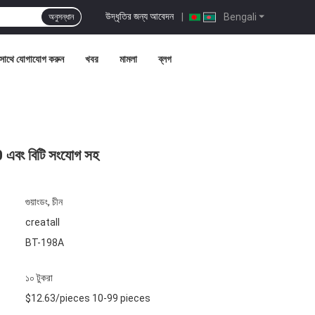
উদ্ধৃতির জন্য আবেদন
|
Bengali
অনুসন্ধান
সাথে যোগাযোগ করুন
খবর
মামলা
ব্লগ
.0 এবং বিটি সংযোগ সহ
গুয়াংডং, চীন
creatall
BT-198A
১০ টুকরা
$12.63/pieces 10-99 pieces