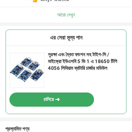
একটি বার্তা রেখে যান
আমরা শীঘ্রই আপনাকে আবার কল করব!
আরো দেখুন
এর সেরা মূল্য পান
সুরক্ষা এবং দ্বৈত ফাংশন সহ টাইপ-সি /
মাইক্রো ইউএসবি 5 ভি 1 এ 18650 টিপি
4056 লিথিয়াম ব্যাটারি চার্জার মডিউল
চালিয়ে
জমা দিন
প্রস্তাবিত পণ্য