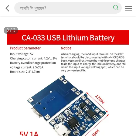
3
/
3