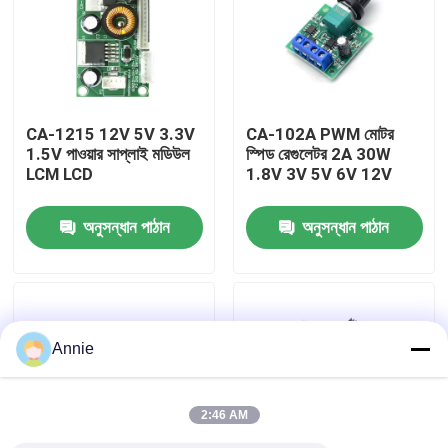
কারখানা পরিদর্শন
গুণমান নিয়ন্ত্রণ
CA-1215 12V 5V 3.3V
CA-102A PWM মোটর
1.5V পাওয়ার সাপ্লাই মডিউল
স্পিড রেগুলেটর 2A 30W
LCM LCD
1.8V 3V 5V 6V 12V
আমাদের সাথে যোগাযোগ করুন
অনুসন্ধান পাঠান
অনুসন্ধান পাঠান
খবর
মামলা
Annie
ব্লগ
2:46 AM
এম্প্লিফায়ার বোর্ড মডিউল