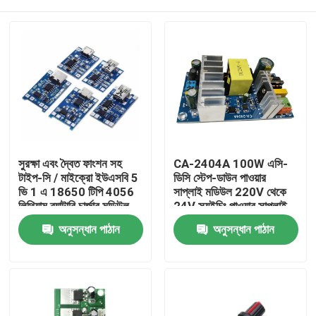
সুরক্ষা এবং দ্বৈত ফাংশন সহ
CA-2404A 100W এসি-
টাইপ-সি / মাইক্রো ইউএসবি 5
ডিসি স্টেপ-ডাউন পাওয়ার
ভি 1 এ 18650 টিপি 4056
সাপ্লাই মডিউল 220V থেকে
লিথিয়াম ব্যাটারি চার্জার মডিউল
24V স্যুইচিং পাওয়ার সাপ্লাই
বাড়ি
অনুসন্ধান পাঠান
অনুসন্ধান পাঠান
পণ্য
আমাদের সম্পর্কে