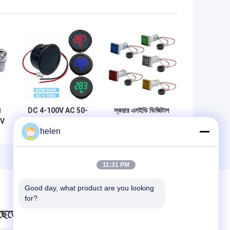
ল
DC 4-100V AC 50-
স্কয়ার এলইডি ডিজিটাল
0V
500V ডিজিটাল অ্যামিটার
ভোল্টমিটার এবং অ্যামিটার
helen
ভোল্টমিটার দুই তারের
110V 220V ভোল্টেজ
প
স্বয়ংচালিত
কারেন্ট
11:31 PM
Good day, what product are you looking 
for?
 ছেড়ে