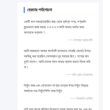
ক্রেতার পর্যালোচনা
একটি ভাল সরবরাহকারীর কাছ থেকে দুর্দান্ত পণ্য, পণ্যগুলি
সুন্দরভাবে কাজ করছে ⭐⭐⭐⭐⭐আমি আবার অর্ডার করব
আপনাকে ধন্যবাদ！
—— উপহার অ্যাডনসি
আমি সময়মতো আমার পার্সেলটি ভালভাবে পেয়েছি বোর্ডের উপরে
সবকিছু করা হয়েছিল সেলসম্যান খুব সহায়ক ছিল। পণ্যের মান
খুবই ভালো। আমি তাদের সাথে আবার ব্যবসা করতে দ্বিধা করি
না।
—— যাই হোক ভায়োলাহ
নিখুঁত সময় এবং যোগাযোগ পণ্যের তথ্যের উপর নিখুঁত বিক্রয়
সমর্থনের পরে নিখুঁতশিপিং সময় নিখুঁত
—— ইসমাইল খামিস
তাই ভাল মানের মডিউল বিক্রেতা দ্বারা প্রদান করা হয়. এবং খুব