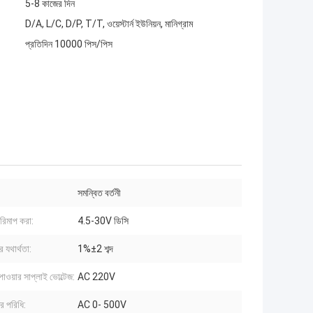
5-8 কাজের দিন
D/A, L/C, D/P, T/T, ওয়েস্টার্ন ইউনিয়ন, মানিগ্রাম
প্রতিদিন 10000 পিস/পিস
সমন্বিত বর্তনী
পরিমাপ করা:
4.5-30V ডিসি
 যথার্থতা:
1%±2 শব্দ
ং পাওয়ার সাপ্লাই ভোল্টেজ:
AC 220V
র পরিধি:
AC 0- 500V