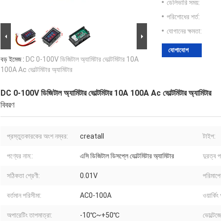
ডেলিভারি সময়:
পরিশোধের শর্ত:
যোগানের ক্ষমতা:
যোগাযোগ
বড় ইমেজ :
DC 0-100V ডিজিটাল অ্যামিটার ভোল্টমিটার 10A
100A Ac ভোল্টমিটার অ্যামিটার
DC 0-100V ডিজিটাল অ্যামিটার ভোল্টমিটার 10A 100A Ac ভোল্টমিটার অ্যামিটার
বিবরণ
প্রস্তুতকারকের অংশ নম্বর:
creatall
টাইপ:
পণ্যের নাম::
এসি ডিজিটাল ডিসপ্লে ভোল্টমিটার অ্যামিটার
দুরত্ব 
সঠিকতা শ্রেণী:
0.01V
পরিমাপের
বর্তমান পরিসীমা:
AC0-100A
ওয়ার্কি
অপারেটিং তাপমাত্রা:
-10℃~+50℃
ভোল্টেজে