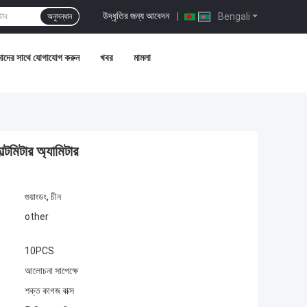
উদ্ধৃতির জন্য আবেদন
|
Bengali
অনুসন্ধান
দের সাথে যোগাযোগ করুন
খবর
মামলা
মিটার অ্যামিটার
গুয়াংডং, চীন
other
10PCS
আলোচনা সাপেক্ষে
শক্ত কাগজ বাক্স