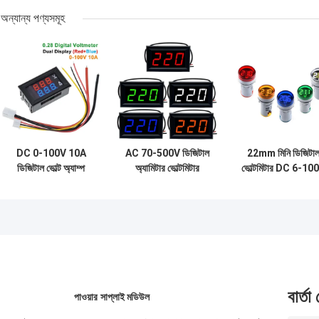
অন্যান্য পণ্যসমূহ
DC 0-100V 10A
AC 70-500V ডিজিটাল
22mm মিনি ডিজিটা
ডিজিটাল ভোল্ট অ্যাম্প
অ্যামিটার ভোল্টমিটার
ভোল্টমিটার DC 6-10
মিটার Ac 0.28" লাল নীল
0.56" এলইডি ডিজিটাল
ভোল্টেজ মিটার টেস্টার
ড্রাইভ আইসি
ভোল্টমিটার
ইন্ডিকেটর পাইলট ল্যাম্
লাইট ডিসপ্লে
বার্তা
পাওয়ার সাপ্লাই মডিউল