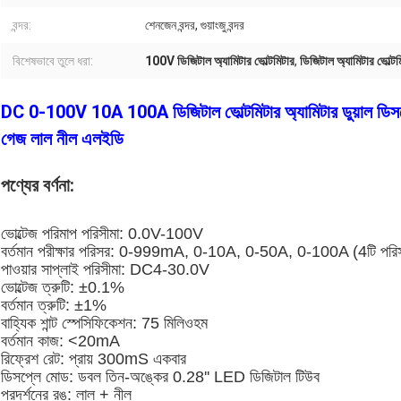
বন্দর:
শেনজেন বন্দর, গুয়াংজু বন্দর
বিশেষভাবে তুলে ধরা:
100V ডিজিটাল অ্যামিটার ভোল্টমিটার
,
ডিজিটাল অ্যামিটার ভোল্
DC 0-100V 10A 100A ডিজিটাল ভোল্টমিটার অ্যামিটার ডুয়াল ডিসপ্লে ভ
গেজ লাল নীল এলইডি
পণ্যের বর্ণনা:
ভোল্টেজ পরিমাপ পরিসীমা: 0.0V-100V
বর্তমান পরীক্ষার পরিসর: 0-999mA, 0-10A, 0-50A, 0-100A (4টি পরিস
পাওয়ার সাপ্লাই পরিসীমা: DC4-30.0V
ভোল্টেজ ত্রুটি: ±0.1%
বর্তমান ত্রুটি: ±1%
বাহ্যিক শান্ট স্পেসিফিকেশন: 75 মিলিওহম
বর্তমান কাজ: <20mA
রিফ্রেশ রেট: প্রায় 300mS একবার
ডিসপ্লে মোড: ডবল তিন-অঙ্কের 0.28'' LED ডিজিটাল টিউব
প্রদর্শনের রঙ: লাল + নীল