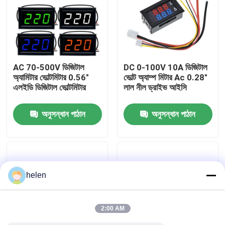
কারখানা পরিদর্শন
গুণমান নিয়ন্ত্রণ
AC 70-500V ডিজিটাল
DC 0-100V 10A ডিজিটাল
অ্যামিটার ভোল্টমিটার 0.56"
ভোল্ট অ্যাম্প মিটার Ac 0.28"
এলইডি ডিজিটাল ভোল্টমিটার
লাল নীল ড্রাইভ আইসি
আমাদের সাথে যোগাযোগ করুন
অনুসন্ধান পাঠান
অনুসন্ধান পাঠান
খবর
মামলা
helen
এম্প্লিফায়ার বোর্ড মডিউল
2:00 AM
পাওয়ার সাপ্লাই মডিউল