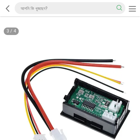
3
/
4