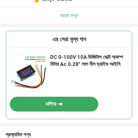
একটি বার্তা রেখে যান
আমরা শীঘ্রই আপনাকে আবার কল করব!
আরো দেখুন
এর সেরা মূল্য পান
DC 0-100V 10A ডিজিটাল ভোল্ট অ্যাম্প
মিটার Ac 0.28" লাল নীল ড্রাইভ আইসি
চালিয়ে
জমা দিন
প্রস্তাবিত পণ্য