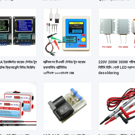
রানজিস্টর ডায়োড টেস্টার টুল
মাল্টিফাংশন টিএফটি টেস্টার টুল ডায়োড
220V 200W 300W পরীক্ষক 
জ ফ্রিকোয়েন্সি মিটার ডিটেক্টর
ক্যাপাসিটর মাল্টিমিটার
পিটিসি হিটিং প্লেট LED ল্যাম্প
২৫পিএফ-১০০এমএফ রেঞ্জ
desoldering