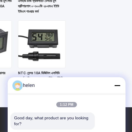
টার টুল লিড
এলইডি টিভি ব্যাকলাইট টেস্টার টুল
 20A
মাল্টিপারপাস ০-৩০০ভি ২৮এমএ ইইউ
ইউএস পাওয়ার কর্ড
রোলার
NTC সেন্সর 10A ডিজিটাল এলসিডি
আর্দ্রতা নিয়ন্ত্রক তাপমাত্রা মিটার মনিটরিং
ডিভাইস
helen
1:12 PM
Good day, what product are you looking 
for?