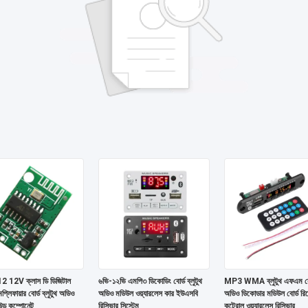
 12V ক্লাস ডি ডিজিটাল
৬ভি-১২ভি এমপি৩ ডিকোডিং বোর্ড ব্লুটুথ
MP3 WMA ব্লুটুথ এফএম র
প্লিফায়ার বোর্ড ব্লুটুথ অডিও
অডিও মডিউল ওয়্যারলেস কার ইউএসবি
অডিও ডিকোডার মডিউল বোর্ড রি
্ড কম্পোনেন্ট
রিসিভার সিস্টেম
কন্ট্রোল ওয়্যারলেস রিসিভার