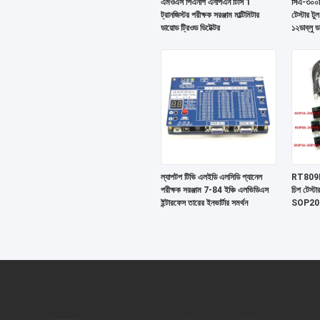
এমওএস পিএনপি এনপিএন টিসি 1
সিএ-৩০০ভ
ট্রানজিস্টর পরীক্ষক সরঞ্জাম মাল্টিমিটার
টেস্টার টু
ডায়োড ট্রিওড ডিটেক্টর
১২ডাব্লু ডা
ল্যাপটপ টিভি এলইডি এলসিডি প্যানেল
RT809F প
পরীক্ষক সরঞ্জাম 7-84 ইঞ্চি এলভিডিএস
চিপ টেস্ট
ইন্টারফেস তারের ইনভার্টার সমর্থন
SOP20