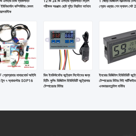
ি এলইডি টিভি ব্যাকলাইট
12 ভি 24 ভি এলইডি ব্যাকলাইট স্ট্রিপ
1 জোড়া ডিজিটাল মাল্টিমিটার টেস্
ল ইউনিভার্সাল কম্পিউটার কেবল
পরীক্ষক সরঞ্জাম ছোট সুইচ নিয়মিত বর্তমান
প্রোব ওয়্যার পেন ক্যাবল সেট
য়াগনস্টিক
্রোগ্রামার মাদারবোর্ড আইসি
ডিম ইনকিউবেটর কন্ট্রোল সিস্টেমের জন্য
ইনডোর ডিজিটাল হিউমিডিটি কন্ট্
ার টুল ৭ অ্যাডাপ্টার SOP16
হিটিং কুলিং ডিজিটাল হিউমিডিটি কন্ট্রোলার
টেম্পারেচার মিটার সিই সার্টিফাইড
টেম্পারেচার মিটার
এনভায়রনমেন্টাল মনিটর