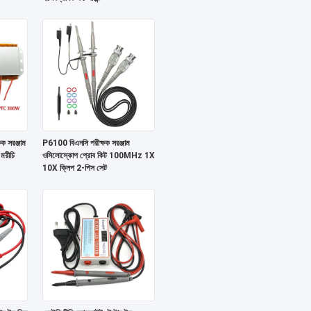
সরঞ্জাম
P6100 বিএনসি পরীক্ষক সরঞ্জাম
 মরীচি
ওসিলোস্কোপ প্রোব কিট 100MHz 1X
10X ক্লিপ 2-পিস সেট