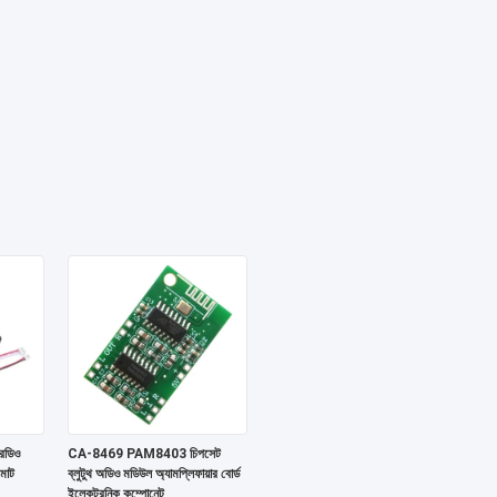
েডিও
CA-8469 PAM8403 চিপসেট
মোট
ব্লুটুথ অডিও মডিউল অ্যামপ্লিফায়ার বোর্ড
ইলেকট্রনিক কম্পোনেন্ট