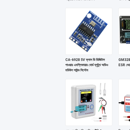
CA-6928 5V ক্লাস ডি ডিজিটাল
GM328A ট্
পাওয়ার এমপ্লিফায়ার বোর্ড ব্লুটুথ অডিও
ESR ভোল্টে
মডিউল সাউন্ড সিস্টেম