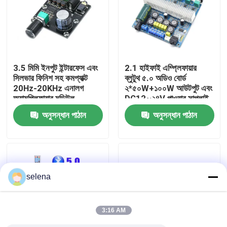
কারখানা পরিদর্শন
গুণমান নিয়ন্ত্রণ
3.5 মিমি ইনপুট ইন্টারফেস এবং
2.1 হাইফাই এম্প্লিফায়ার
সিলভার ফিনিশ সহ কমপ্যাক্ট
ব্লুটুথ ৫.০ অডিও বোর্ড
20Hz-20KHz এনালগ
২*৫০W+১০০W আউটপুট এবং
আমাদের সাথে যোগাযোগ করুন
অ্যামপ্লিফায়ার মডিউল
DC12~২৪V পাওয়ার সাপ্লাই
সহ
অনুসন্ধান পাঠান
অনুসন্ধান পাঠান
খবর
মামলা
selena
ব্লগ
3:16 AM
এম্প্লিফায়ার বোর্ড মডিউল