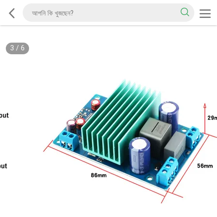
3
/
6