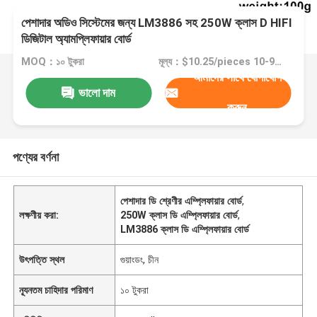
পেশাদার অডিও সিস্টেমের জন্য LM3886 সহ 250W ক্লাস D HIFI
ডিজিটাল অ্যামপ্লিফায়ার বোর্ড
MOQ：১০ টুকরা
মূল্য：$10.25/pieces 10-99 pieces
আমাদের সাথে যোগাযোগ
ভালো দাম
করুন
পণ্যের বর্ণনা
পেশাদার ডি শ্রেণীর এম্প্লিফায়ার বোর্ড
,
লক্ষণীয় করা:
250W ক্লাস ডি এম্প্লিফায়ার বোর্ড
,
LM3886 ক্লাস ডি এম্প্লিফায়ার বোর্ড
উৎপত্তি স্থল
গুয়াংডং, চীন
ন্যূনতম চাহিদার পরিমাণ
১০ টুকরা