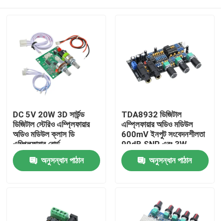
DC 5V 20W 3D সার্উন্ড
TDA8932 ডিজিটাল
ডিজিটাল স্টেরিও এম্প্লিফায়ার
এম্প্লিফায়ার অডিও মডিউল
অডিও মডিউল ক্লাস ডি
600mV ইনপুট সংবেদনশীলতা
এম্প্লিফায়ার বোর্ড
90dB SNR এবং 3W
আউটপুট পাওয়ার সহ
বাড়ি
অনুসন্ধান পাঠান
অনুসন্ধান পাঠান
পণ্য
আমাদের সম্পর্কে