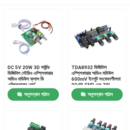
DC 5V 20W 3D সার্উন্ড
TDA8932 ডিজিটাল
ডিজিটাল স্টেরিও এম্প্লিফায়ার
এম্প্লিফায়ার অডিও মডিউল
অডিও মডিউল ক্লাস ডি
600mV ইনপুট সংবেদনশীলতা
এম্প্লিফায়ার বোর্ড
90dB SNR এবং 3W
আউটপুট পাওয়ার সহ
বাড়ি
অনুসন্ধান পাঠান
অনুসন্ধান পাঠান
পণ্য
আমাদের সম্পর্কে