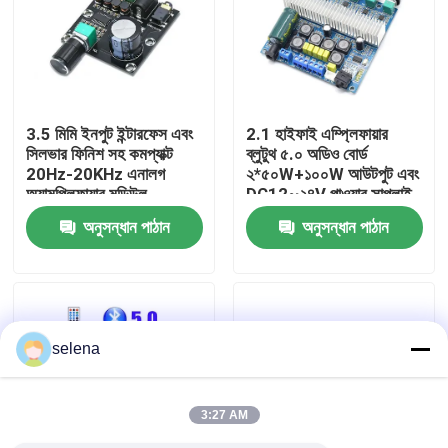
কারখানা পরিদর্শন
গুণমান নিয়ন্ত্রণ
3.5 মিমি ইনপুট ইন্টারফেস এবং
2.1 হাইফাই এম্প্লিফায়ার
সিলভার ফিনিশ সহ কমপ্যাক্ট
ব্লুটুথ ৫.০ অডিও বোর্ড
20Hz-20KHz এনালগ
২*৫০W+১০০W আউটপুট এবং
আমাদের সাথে যোগাযোগ করুন
অ্যামপ্লিফায়ার মডিউল
DC12~২৪V পাওয়ার সাপ্লাই
সহ
অনুসন্ধান পাঠান
অনুসন্ধান পাঠান
খবর
মামলা
selena
ব্লগ
3:27 AM
এম্প্লিফায়ার বোর্ড মডিউল