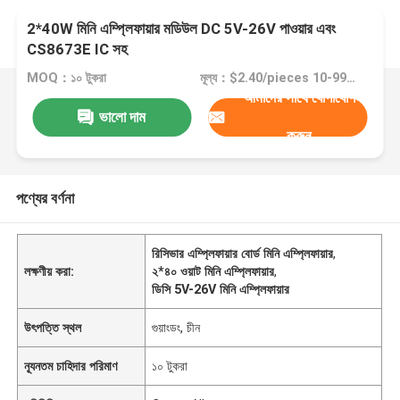
2*40W মিনি এম্প্লিফায়ার মডিউল DC 5V-26V পাওয়ার এবং
CS8673E IC সহ
MOQ：১০ টুকরা
মূল্য：$2.40/pieces 10-99 pieces
আমাদের সাথে যোগাযোগ
ভালো দাম
করুন
পণ্যের বর্ণনা
রিসিভার এম্প্লিফায়ার বোর্ড মিনি এম্প্লিফায়ার
,
লক্ষণীয় করা:
২*৪০ ওয়াট মিনি এম্প্লিফায়ার
,
ডিসি 5V-26V মিনি এম্প্লিফায়ার
উৎপত্তি স্থল
গুয়াংডং, চীন
ন্যূনতম চাহিদার পরিমাণ
১০ টুকরা