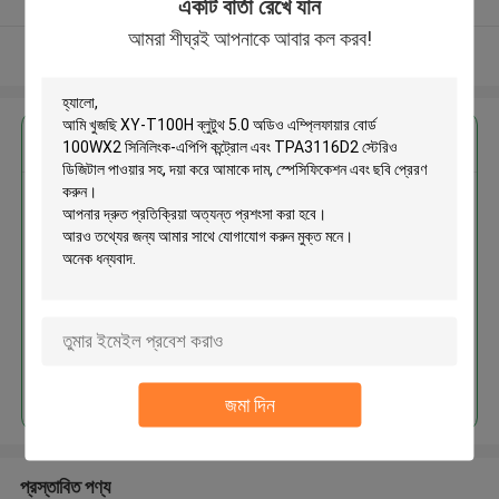
একটি বার্তা রেখে যান
আমরা শীঘ্রই আপনাকে আবার কল করব!
আরো দেখুন
এর সেরা মূল্য পান
XY-T100H ব্লুটুথ 5.0 অডিও এম্প্লিফায়ার
বোর্ড 100WX2 সিনিলিংক-এপিপি কন্ট্রোল
এবং TPA3116D2 স্টেরিও ডিজিটাল পাওয়ার
সহ
চালিয়ে
জমা দিন
প্রস্তাবিত পণ্য