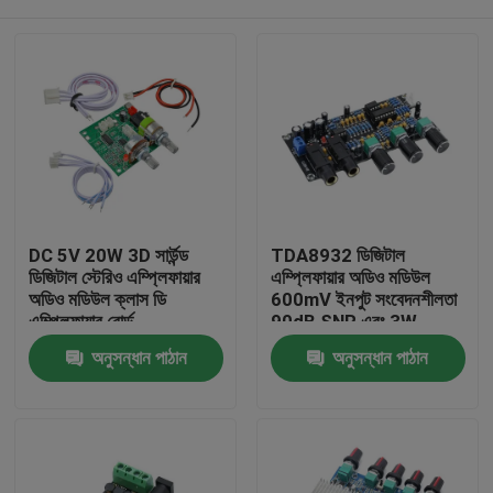
DC 5V 20W 3D সার্উন্ড
TDA8932 ডিজিটাল
ডিজিটাল স্টেরিও এম্প্লিফায়ার
এম্প্লিফায়ার অডিও মডিউল
অডিও মডিউল ক্লাস ডি
600mV ইনপুট সংবেদনশীলতা
এম্প্লিফায়ার বোর্ড
90dB SNR এবং 3W
আউটপুট পাওয়ার সহ
বাড়ি
অনুসন্ধান পাঠান
অনুসন্ধান পাঠান
পণ্য
আমাদের সম্পর্কে