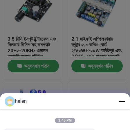
কারখানা পরিদর্শন
গুণমান নিয়ন্ত্রণ
3.5 মিমি ইনপুট ইন্টারফেস এবং
2.1 হাইফাই এম্প্লিফায়ার
সিলভার ফিনিশ সহ কমপ্যাক্ট
ব্লুটুথ ৫.০ অডিও বোর্ড
20Hz-20KHz এনালগ
২*৫০W+১০০W আউটপুট এবং
আমাদের সাথে যোগাযোগ করুন
অ্যামপ্লিফায়ার মডিউল
DC12~২৪V পাওয়ার সাপ্লাই
সহ
অনুসন্ধান পাঠান
অনুসন্ধান পাঠান
খবর
মামলা
helen
ব্লগ
3:45 PM
এম্প্লিফায়ার বোর্ড মডিউল