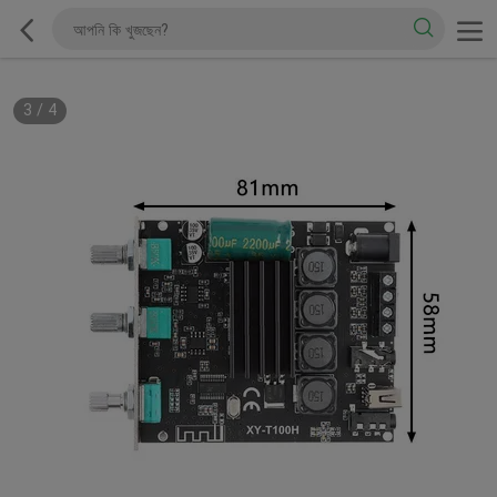
3
/
4