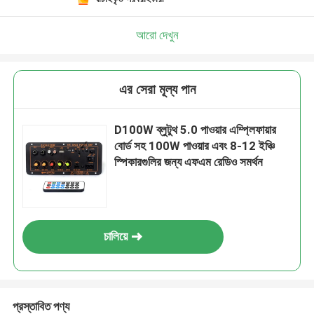
একটি বার্তা রেখে যান
আমরা শীঘ্রই আপনাকে আবার কল করব!
আরো দেখুন
এর সেরা মূল্য পান
D100W ব্লুটুথ 5.0 পাওয়ার এম্প্লিফায়ার
বোর্ড সহ 100W পাওয়ার এবং 8-12 ইঞ্চি
স্পিকারগুলির জন্য এফএম রেডিও সমর্থন
চালিয়ে
জমা দিন
প্রস্তাবিত পণ্য