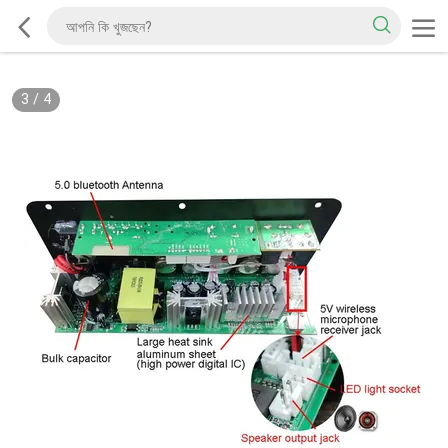
3
/
4