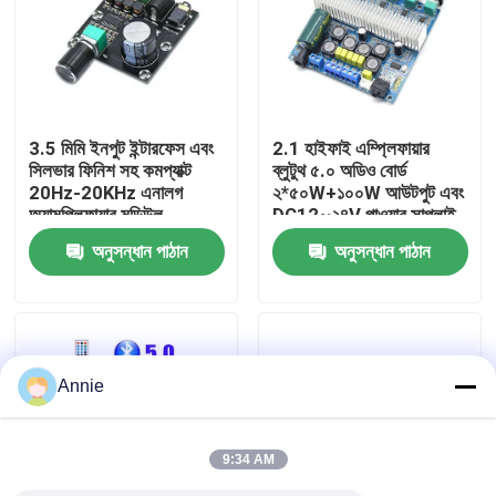
কারখানা পরিদর্শন
গুণমান নিয়ন্ত্রণ
3.5 মিমি ইনপুট ইন্টারফেস এবং
2.1 হাইফাই এম্প্লিফায়ার
সিলভার ফিনিশ সহ কমপ্যাক্ট
ব্লুটুথ ৫.০ অডিও বোর্ড
20Hz-20KHz এনালগ
২*৫০W+১০০W আউটপুট এবং
আমাদের সাথে যোগাযোগ করুন
অ্যামপ্লিফায়ার মডিউল
DC12~২৪V পাওয়ার সাপ্লাই
সহ
অনুসন্ধান পাঠান
অনুসন্ধান পাঠান
খবর
মামলা
Annie
ব্লগ
9:34 AM
এম্প্লিফায়ার বোর্ড মডিউল