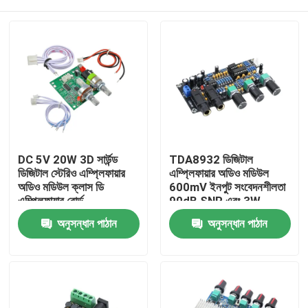
DC 5V 20W 3D সার্উন্ড
TDA8932 ডিজিটাল
ডিজিটাল স্টেরিও এম্প্লিফায়ার
এম্প্লিফায়ার অডিও মডিউল
অডিও মডিউল ক্লাস ডি
600mV ইনপুট সংবেদনশীলতা
এম্প্লিফায়ার বোর্ড
90dB SNR এবং 3W
আউটপুট পাওয়ার সহ
বাড়ি
অনুসন্ধান পাঠান
অনুসন্ধান পাঠান
পণ্য
আমাদের সম্পর্কে