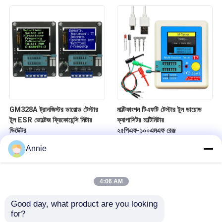
GM328A ট্রানজিস্টর ডায়োড টেস্টার
মাল্টিফাংশন টিএফটি টেস্টার টুল ডায়োড
টুল ESR ভোল্টেজ ফ্রিকোয়েন্সি মিটার
ক্যাপাসিটর মাল্টিমিটার
ডিটেক্টর
২৫পিএফ-১০০এমএফ রেঞ্জ
Annie
4:06 AM
Good day, what product are you looking 
for?