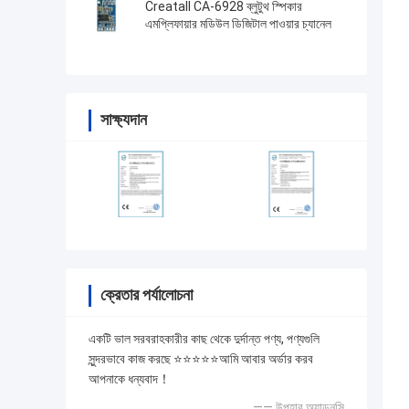
Creatall CA-6928 ব্লুটুথ স্পিকার
এমপ্লিফায়ার মডিউল ডিজিটাল পাওয়ার চ্যানেল
সাক্ষ্যদান
ক্রেতার পর্যালোচনা
একটি ভাল সরবরাহকারীর কাছ থেকে দুর্দান্ত পণ্য, পণ্যগুলি
সুন্দরভাবে কাজ করছে ⭐⭐⭐⭐⭐আমি আবার অর্ডার করব
আপনাকে ধন্যবাদ！
—— উপহার অ্যাডনসি