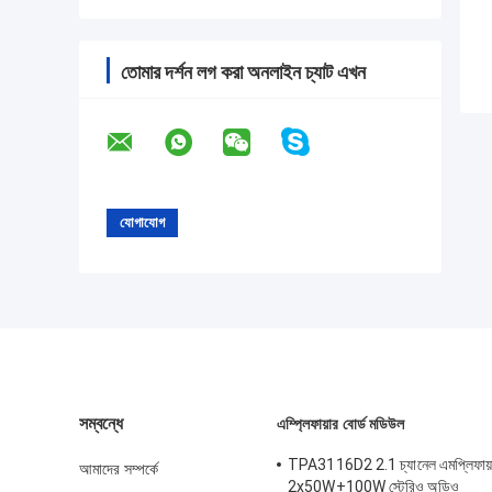
তোমার দর্শন লগ করা অনলাইন চ্যাট এখন
সম্বন্ধে
এম্প্লিফায়ার বোর্ড মডিউল
TPA3116D2 2.1 চ্যানেল এমপ্লিফায়া
আমাদের সম্পর্কে
2x50W+100W স্টেরিও অডিও