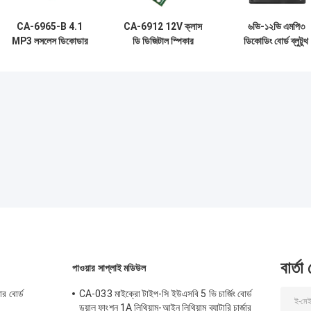
CA-6965-B 4.1
CA-6912 12V ক্লাস
৬ভি-১২ভি এমপি৩
MP3 লসলেস ডিকোডার
ডি ডিজিটাল স্পিকার
ডিকোডিং বোর্ড ব্লুটুথ
বোর্ড ব্লুটুথ অডিও মডিউল
এমপ্লিফায়ার বোর্ড ব্লুটুথ
অডিও মডিউল ওয়্যারল
ওয়্যারলেস রিসিভার সিস্টেম
অডিও মডিউল সাউন্ড
কার ইউএসবি রিসিভার
কম্পোনেন্ট
সিস্টেম
বার্তা
পাওয়ার সাপ্লাই মডিউল
র বোর্ড
CA-033 মাইক্রো টাইপ-সি ইউএসবি 5 ভি চার্জিং বোর্ড
ডুয়াল ফাংশন 1A লিথিয়াম-আইন লিথিয়াম ব্যাটারি চার্জার