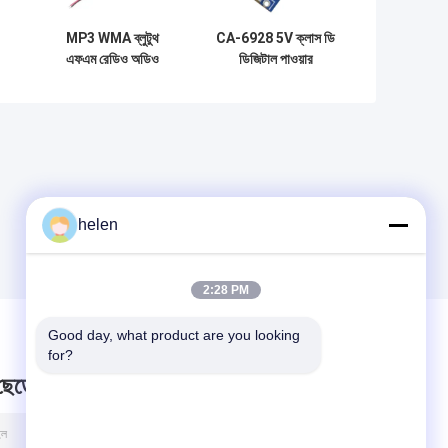
MP3 WMA ব্লুটুথ
CA-6928 5V ক্লাস ডি
এফএম রেডিও অডিও
ডিজিটাল পাওয়ার
েস
ডিকোডার মডিউল বোর্ড
এমপ্লিফায়ার বোর্ড ব্লুটুথ
রিমোট কন্ট্রোল ওয়্যারলেস
অডিও মডিউল সাউন্ড
রিসিভার
সিস্টেম
helen
2:28 PM
Good day, what product are you looking 
for?
 ছেড়ে