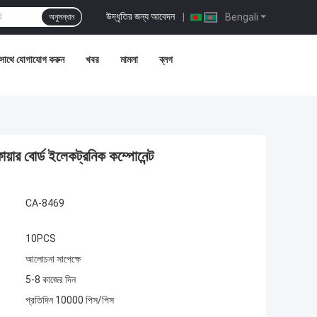
উদ্ধৃতির জন্য আবেদন
|
Bengali
অনুসন্ধান
সাথে যোগাযোগ করুন
খবর
মামলা
ব্লগ
 বোর্ড ইলেকট্রনিক কম্পোনেন্ট
CA-8469
10PCS
আলোচনা সাপেক্ষে
5-8 কাজের দিন
প্রতিদিন 10000 পিস/পিস