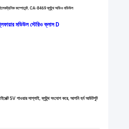
ড ইলেকট্রনিক কম্পোনেন্ট
,
CA-8469 ব্লুটুথ অডিও মডিউল
ফায়ার মডিউল স্টেরিও ক্লাস D
্ট 5V পাওয়ার সাপ্লাই, ব্লুটুথ সংযোগ করে, আপনি হর্ন আউটপুট