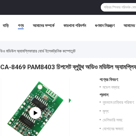
বাড়ি
পণ্য
আমাদের সম্পর্কে
কারখানা পরিদর্শন
গুণমান নিয়ন্ত্রণ
আমাদের 
ডিউল অ্যামপ্লিফায়ার বোর্ড ইলেকট্রনিক কম্পোনেন্ট
CA-8469 PAM8403 চিপসেট ব্লুটুথ অডিও মডিউল অ্যামপ্লিফায়ার
পণ্যের বিবরণ:
মডেল নম্বার:
প্রদান:
ন্যূনতম চাহিদার পরিমাণ:
মূল্য:
ডেলিভারি সময়:
যোগানের ক্ষমতা: