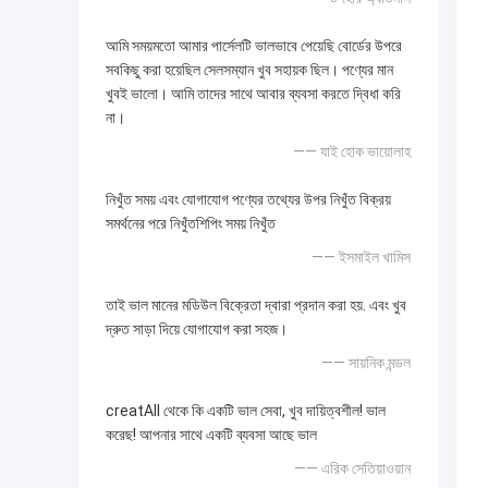
আমি সময়মতো আমার পার্সেলটি ভালভাবে পেয়েছি বোর্ডের উপরে
সবকিছু করা হয়েছিল সেলসম্যান খুব সহায়ক ছিল। পণ্যের মান
খুবই ভালো। আমি তাদের সাথে আবার ব্যবসা করতে দ্বিধা করি
না।
—— যাই হোক ভায়োলাহ
নিখুঁত সময় এবং যোগাযোগ পণ্যের তথ্যের উপর নিখুঁত বিক্রয়
সমর্থনের পরে নিখুঁতশিপিং সময় নিখুঁত
—— ইসমাইল খামিস
তাই ভাল মানের মডিউল বিক্রেতা দ্বারা প্রদান করা হয়. এবং খুব
দ্রুত সাড়া দিয়ে যোগাযোগ করা সহজ।
—— সায়নিক মন্ডল
creatAll থেকে কি একটি ভাল সেবা, খুব দায়িত্বশীল! ভাল
করেছ! আপনার সাথে একটি ব্যবসা আছে ভাল
—— এরিক সেতিয়াওয়ান