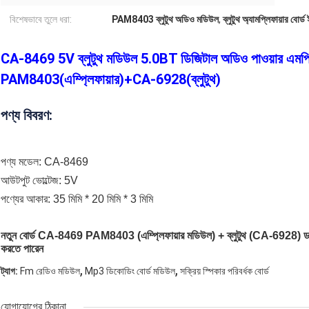
বিশেষভাবে তুলে ধরা:
PAM8403 ব্লুটুথ অডিও মডিউল
,
ব্লুটুথ অ্যামপ্লিফায়ার বোর্
CA-8469 5V ব্লুটুথ মডিউল 5.0BT ডিজিটাল অডিও পাওয়ার এমপ্লি
PAM8403(এম্প্লিফায়ার)+CA-6928(ব্লুটুথ)
পণ্য বিবরণ:
পণ্য মডেল: CA-8469
আউটপুট ভোল্টেজ: 5V
পণ্যের আকার: 35 মিমি * 20 মিমি * 3 মিমি
নতুন বোর্ড CA-8469 PAM8403 (এম্প্লিফায়ার মডিউল) + ব্লুটুথ (CA-6928) ডাইরেক
করতে পারেন
,
,
ট্যাগ:
Fm রেডিও মডিউল
Mp3 ডিকোডিং বোর্ড মডিউল
সক্রিয় স্পিকার পরিবর্ধক বোর্ড
যোগাযোগের ঠিকানা