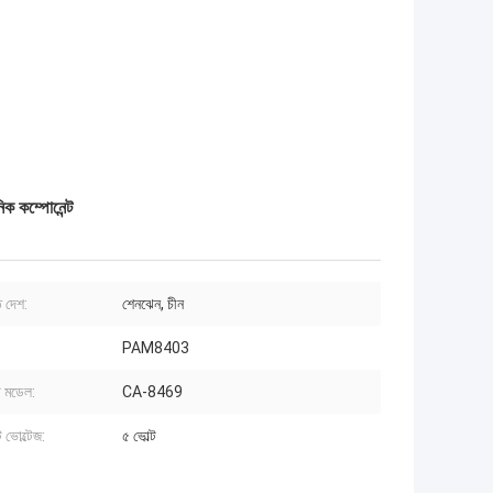
 কম্পোনেন্ট
 দেশ:
শেনঝেন, চীন
PAM8403
ট মডেল:
CA-8469
ভোল্টেজ:
৫ ভোল্ট