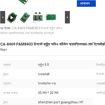
যোগাযোগ
বড় ইমেজ :
CA-8469 PAM8403 চিপসেট ব্লুটুথ অডিও
মডিউল অ্যামপ্লিফায়ার বোর্ড ইলেকট্রনিক কম্পোনেন্ট
CA-8469 PAM8403 চিপসেট ব্লুটুথ অডিও মডিউল অ্যামপ্লিফায়ার বোর্ড ইলেকট্রনিক
বিবরণ
প্রকার:
ব্লুটুথ 5.0
উৎপত্তি
ব্র্যান্ড:
creatall
চিপসেট:
প্রয়োগ:
ইলেকট্রনিক পণ্য
প্রোডাক্
পণ্যের আকার:
35 মিমি * 20 মিমি
আউটপুট 
বন্দর:
shenzhen port.guangzhou পোর্ট