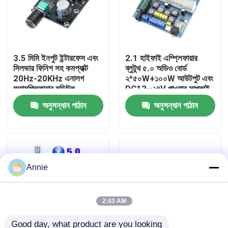
কারখানা পরিদর্শন
3.5 মিমি ইনপুট ইন্টারফেস এবং
2.1 হাইফাই এম্প্লিফায়ার
গুণমান নিয়ন্ত্রণ
সিলভার ফিনিশ সহ কমপ্যাক্ট
ব্লুটুথ ৫.০ অডিও বোর্ড
20Hz-20KHz এনালগ
২*৫০W+১০০W আউটপুট এবং
অ্যামপ্লিফায়ার মডিউল
DC12~২৪V পাওয়ার সাপ্লাই
আমাদের সাথে যোগাযোগ করুন
সহ
অনুসন্ধান পাঠান
অনুসন্ধান পাঠান
খবর
মামলা
Annie
ব্লগ
2:43 AM
এম্প্লিফায়ার বোর্ড মডিউল
Good day, what product are you looking 