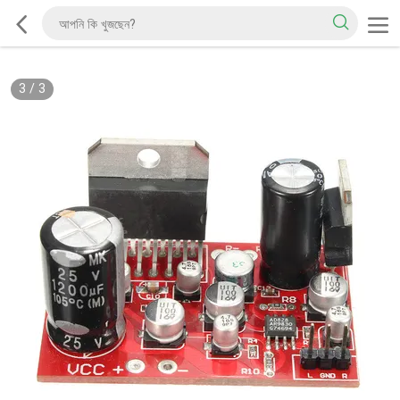
3
/
3