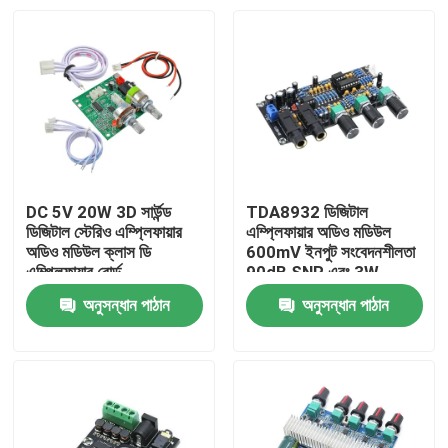
DC 5V 20W 3D সার্উন্ড
TDA8932 ডিজিটাল
ডিজিটাল স্টেরিও এম্প্লিফায়ার
এম্প্লিফায়ার অডিও মডিউল
অডিও মডিউল ক্লাস ডি
600mV ইনপুট সংবেদনশীলতা
এম্প্লিফায়ার বোর্ড
90dB SNR এবং 3W
আউটপুট পাওয়ার সহ
অনুসন্ধান পাঠান
অনুসন্ধান পাঠান
বাড়ি
পণ্য
আমাদের সম্পর্কে