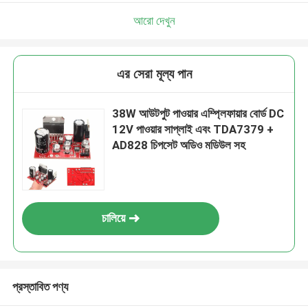
আরো দেখুন
এর সেরা মূল্য পান
38W আউটপুট পাওয়ার এম্প্লিফায়ার বোর্ড DC
12V পাওয়ার সাপ্লাই এবং TDA7379 +
AD828 চিপসেট অডিও মডিউল সহ
চালিয়ে
প্রস্তাবিত পণ্য