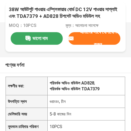
38W আউটপুট পাওয়ার এম্প্লিফায়ার বোর্ড DC 12V পাওয়ার সাপ্লাই
এবং TDA7379 + AD828 চিপসেট অডিও মডিউল সহ
MOQ：10PCS
মূল্য：আলোচনা সাপেক্ষে
আমাদের সাথে যোগাযোগ
ভালো দাম
করুন
পণ্যের বর্ণনা
পরিবর্ধক অডিও মডিউল AD828
,
লক্ষণীয় করা:
পরিবর্ধক অডিও মডিউল TDA7379
উৎপত্তি স্থল
গুয়াংডং, চীন
ডেলিভারি সময়
5-8 কাজের দিন
ন্যূনতম চাহিদার পরিমাণ
10PCS